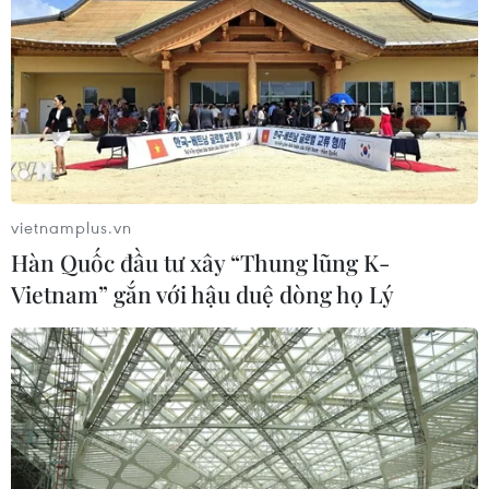
do chính quyền Kiev kiểm
NGHE
soát.
NGHE
vietnamplus.vn
Hàn Quốc đầu tư xây “Thung lũng K-
Vietnam” gắn với hậu duệ dòng họ Lý
Houthi bị nghi đứng sau
Tổng thống Nga thay đổi
vụ tấn công đánh chìm
vị trí các chỉ huy tại mặt
tàu hàng Ấn Độ trên
trận Ukraine
Biển Đỏ
Theo Interfax, ngày 5/8,