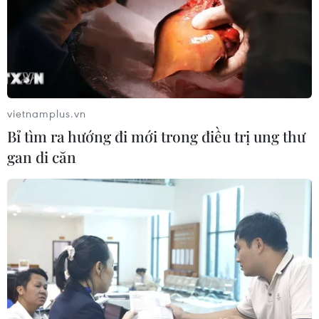
Mỹ không kích hàng
Iran tuyên bố bắn nổ
chục mục tiêu quân sự ở
dàn tiêm kích tàng hình
miền Nam Iran với quy
F-35 của Mỹ tại Jordan
vietnamplus.vn
mô cực lớn
Ngày 30/7, IRGC tuyên bố
Bỉ tìm ra hướng đi mới trong điều trị ung thư
Một quan chức Mỹ cho
phá hủy 3 tiêm kích F-35
gan di căn
biết Bộ Tư lệnh Trung tâm
của Mỹ tại Jordan nhằm
Mỹ (CENTCOM) đã tiến
trả đũa các đòn không
hành một đợt không kích
kích trước đó, trong khi
dữ dội nhằm vào hàng
quân đội Jordan khẳng
chục mục tiêu quân sự ở
định đã đánh chặn thành
miền Nam Iran với quy mô
công toàn bộ tên lửa.
lớn gấp 2 lần đợt không
NGHE
kích trước đó.