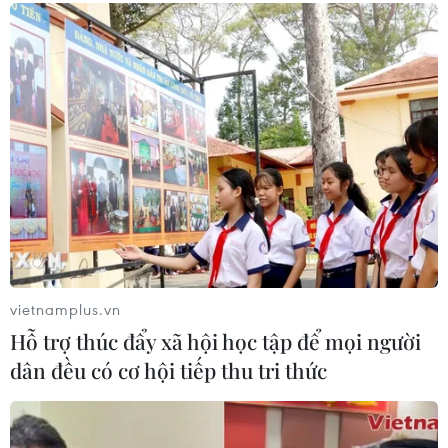
ghi nhớ, tuy nhiên quyết
công nhằm vào các mục
định cuối cùng phụ thuộc
tiêu năng lượng của Iran.
vào cuộc gặp giữa ông
NGHE
Trump và Thủ tướng Israel.
NGHE
vietnamplus.vn
Hỗ trợ thúc đẩy xã hội học tập để mọi người
dân đều có cơ hội tiếp thu tri thức
Chính quyền tỉnh Đồng
Iran khẳng định vẫn
Nai xác minh thông tin
kiểm soát tuyến hàng