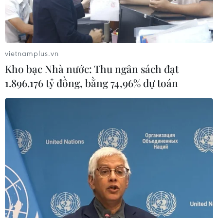
NGHE
vietnamplus.vn
Kho bạc Nhà nước: Thu ngân sách đạt
1.896.176 tỷ đồng, bằng 74,96% dự toán
Ca sĩ Chi Dân, người
Tổng thống Nga lý giải
mẫu An Tây cùng 225
tiến độ chiến dịch quân
đồng phạm sắp ra hầu
sự tại Ukraine
tòa trong chuyên án ma
Theo trang Topwar, Tổng
túy khủng
thống Nga Vladimir Putin
Ngày 30/7, Tòa án nhân
ngày 29/7 cho rằng quân
dân Thành phố Hồ Chí
đội Nga có thể đẩy nhanh