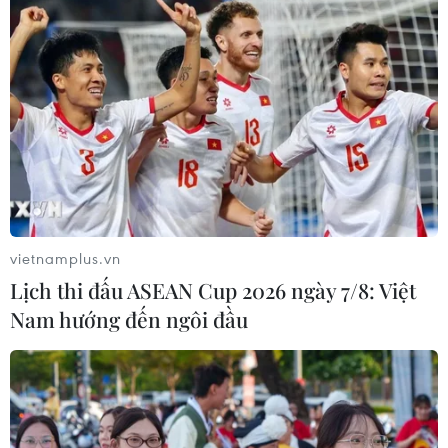
trái phép để lừa đảo nhà
gọi phát biểu này là "một
đầu tư.
lời nói dối mới".
NGHE
NGHE
vietnamplus.vn
Lịch thi đấu ASEAN Cup 2026 ngày 7/8: Việt
Nam hướng đến ngôi đầu
Ukraine tung đòn tập
Sân vận động ‘lớn nhất
kích hàng trăm UAV
thế giới’ tại Hà Nội chính
đánh thẳng vào loạt tỉnh
thức mang tên VinFast
thành Nga
Tối ngày 30/7, Tập đoàn