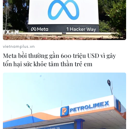
NGHE
NGHE
vietnamplus.vn
Meta bồi thường gần 600 triệu USD vì gây
tổn hại sức khỏe tâm thần trẻ em
Iran và Oman đạt tiến
Iran dừng đáp trả sau
triển trong đàm phán về
khi Mỹ tạm ngừng
eo biển Hormuz
không kích, đàm phán
với Oman về eo biển
Iran cho biết nước này và
Hormuz
Oman đã đạt được một số
tiến triển trong các cuộc
Ngày 26/7, Iran tuyên bố
đàm phán liên quan đến
đã dừng hành động tấn