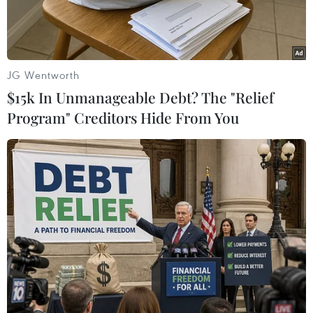
22/07/2024 10:20
Tin nóng 22/7: Bão số 2 mạnh
JG Wentworth
trở lại, hướng về Quảng Ninh
$15k In Unmanageable Debt? The "Relief
- Hải Phòng
Program" Creditors Hide From You
Dự báo trong chiều và đêm 22/7, khi đi vào vịnh Bắc Bộ, do
gặp điều kiện thuận lợi, bão số 2 sẽ mạnh trở lại, di chuyển
chậm, kéo dài thời gian tác động của bão đến thời tiết biển và
đất liền nước ta.
Theo dõi VietnamPlus
Bản tin 60s ngày 22/7/2024 gồm những nội