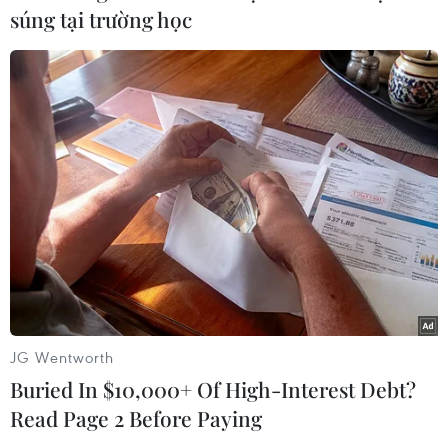
#Kamala Harris
#máy bay ném bom
súng tại trường học
#xung đột Nga-Ukraine
#quan hệ Nga-Mỹ
PODCAST MỚI NHẤT
JG Wentworth
Buried In $10,000+ Of High-Interest Debt?
Read Page 2 Before Paying