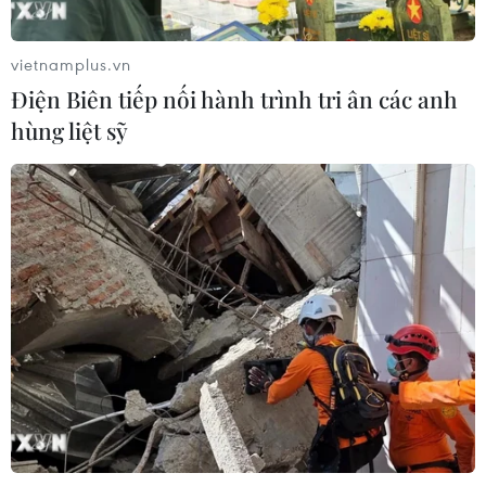
NGHE
vietnamplus.vn
Điện Biên tiếp nối hành trình tri ân các anh
hùng liệt sỹ
Cố vấn quân sự Iran tiết
Đội tuyển Việt Nam
lộ sốc, tuyên bố hàng
nhận thưởng 2 tỷ đồng
trăm binh sĩ Mỹ đã thiệt
sau thắng lợi trước
mạng
Indonesia
Cố vấn quân sự của Lãnh
Đội tuyển Việt Nam được
tụ Tối cao Iran Mojtaba
thưởng 2 tỷ đồng sau