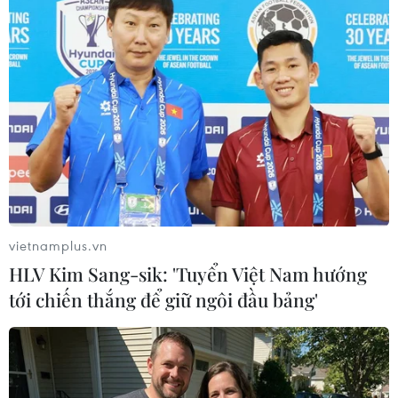
vietnamplus.vn
HLV Kim Sang-sik: 'Tuyển Việt Nam hướng
tới chiến thắng để giữ ngôi đầu bảng'
Hội người Việt Nam toàn Thái Lan: Hình
mẫu của sự đoàn kết và hòa nhập
05/09/2023 02:26