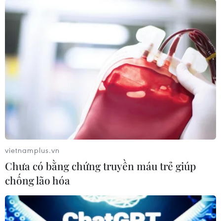
và phát triển Hội, đóng góp tích cực vào việc
phát huy thế mạnh của cộng đồng Kiều bào thủ
đô Bangkok là nơi tập trung nhiều trí thức,
doanh nhân thành đạt để khôi phục và phát
triển phong trào dạy và học tiếng Việt cho các
thế hệ trẻ, cũng như góp phần xây dựng và gìn
giữ các giá trị văn hóa truyền thống của quê
hương tại thủ đô Bangkok.
Trong khi đó, Chủ tịch Tổng hội Nguyễn Ngọc
Thìn cho rằng có thể xem cuộc bầu cử tại
vietnamplus.vn
Bangkok hôm nay như một hình mẫu để các hội
Chưa có bằng chứng truyền máu trẻ giúp
người Việt các địa phương khác áp dụng khi hết
chống lão hóa
nhiệm kỳ.