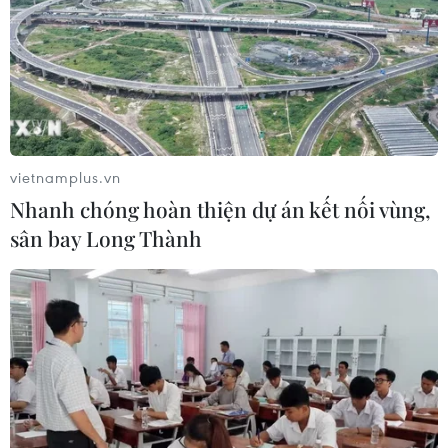
Kiều bào Thái Lan tiếp nối giá trị văn hóa
và truyền thống dân tộc
06/09/2023 03:21
Kiều bào tại Thái Lan không chỉ xây dựng được cộng
đồng ổn định, lớn mạnh mà còn luôn hướng về quê
hương, đất nước, tích cực gìn giữ và phát huy các giá trị
vietnamplus.vn
truyền thống của dân tộc Việt Nam.
Nhanh chóng hoàn thiện dự án kết nối vùng,
sân bay Long Thành