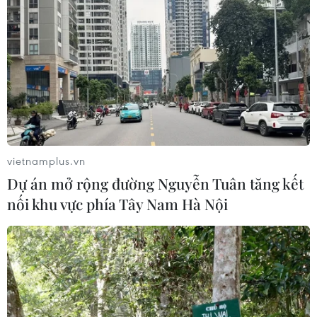
Ngày Văn hóa Việt Nam góp phần lan
tỏa bản sắc dân tộc tại Đức ​
03/08/2026 03:55
Động đất tại Nhật Bản: Cộng đồng
vietnamplus.vn
người Việt dần ổn định
Dự án mở rộng đường Nguyễn Tuân tăng kết
02/08/2026 12:20
nối khu vực phía Tây Nam Hà Nội
Kiều bào - cầu nối lan tỏa hình ảnh
Việt Nam trong kỷ nguyên phát triển
mới
31/07/2026 06:43