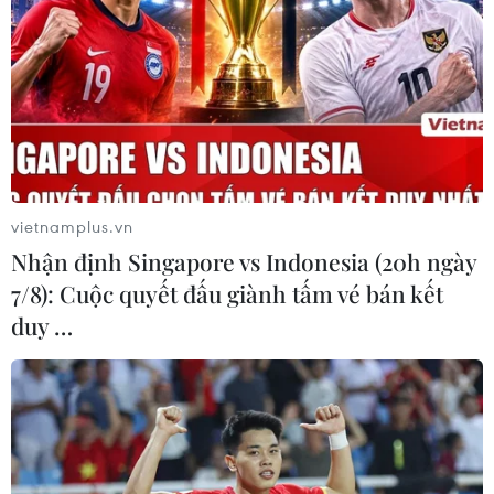
Tiền Giang nhanh chóng đạt miễn dịch cộng
đồng, đẩy lùi đại dịch./.
vietnamplus.vn
Nhận định Singapore vs Indonesia (20h ngày
7/8): Cuộc quyết đấu giành tấm vé bán kết
duy …