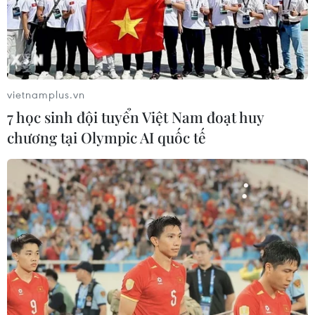
#Thượng tướng Võ Minh Lương
#liều vaccine
#tầm soát xét nghiệm cộng đồng
#bệnh viện dã chiến
#Tiền Giang
Đồng Tháp
Tiền Giang
vietnamplus.vn
7 học sinh đội tuyển Việt Nam đoạt huy
chương tại Olympic AI quốc tế
Theo dõi VietnamPlus
TIN LIÊN QUAN