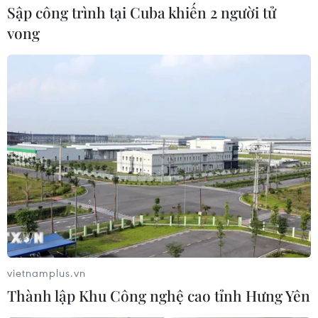
Sập công trình tại Cuba khiến 2 người tử
là người lao động tại các cụm công nghiệp, doanh
vong
nghiệp “3 tại chỗ” trong và ngoài khu công nghiệp;
người cai nghiện và phạm nhân...
vietnamplus.vn
Thành lập Khu Công nghệ cao tỉnh Hưng Yên
Tiền Giang khẩn trương tầm soát, tách F0