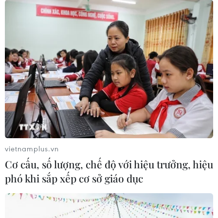
khỏi cộng đồng
08/09/2021 08:15
Từ ngày 28/8, Tiền Giang đẩy mạnh chiến dịch tầm
soát diện rộng SARS-CoV-2 đợt 2 nhằm phát hiện các
trường hợp F0, F1 trong cộng đồng, thu hẹp "vùng đỏ"
và sớm trở lại trạng thái bình thường mới.
vietnamplus.vn
Cơ cấu, số lượng, chế độ với hiệu trưởng, hiệu
phó khi sắp xếp cơ sở giáo dục