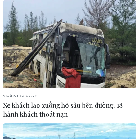
TIN CÙNG CHUYÊN MỤC
Cuộc tìm kiếm và vá lại những 'trái
tim lỗi '
07/08/2026 04:03
vietnamplus.vn
Xe khách lao xuống hố sâu bên đường, 18
hành khách thoát nạn
Hà Nội cảnh báo về việc sử dụng tế
bào gốc trong khám chữa bệnh, làm
đẹp