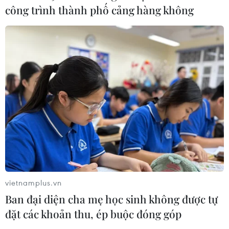
Tạo đột phá từ y tế cơ sở đến phát
công trình thành phố cảng hàng không
triển nguồn nhân lực
02/08/2026 03:25
Báo động cận thị học đường khi
nhiều trẻ giảm thị lực từ rất sớm
01/08/2026 09:31
Thành phố Hồ Chí Minh phát triển
hệ thống y tế đa tầng, đồng bộ, thống
nhất
vietnamplus.vn
01/08/2026 09:14
Ban đại diện cha mẹ học sinh không được tự
đặt các khoản thu, ép buộc đóng góp
Gia Lai xác thực 99,8% dữ liệu bảo