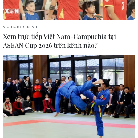
vietnamplus.vn
Xem trực tiếp Việt Nam-Campuchia tại
ASEAN Cup 2026 trên kênh nào?
Tiền Giang tiếp tục chiến dịch xét nghiệm
tầm soát COVID-19 diện rộng
03/09/2021 03:30
Tranh thủ thời gian giãn cách xã hội đến ngày 15/9, tỉnh
Tiền Giang đẩy mạnh chiến dịch xét nghiệm tầm soát
diện rộng nhằm tách F0 khỏi cộng đồng, đưa tỉnh sớm
trở lại trạng thái bình thường mới.