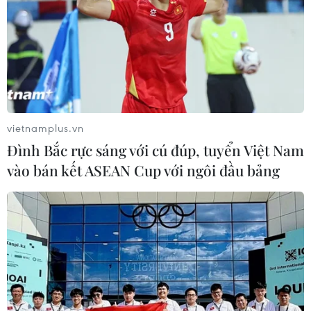
(TTXVN/Vietnam+)
vietnamplus.vn
Đình Bắc rực sáng với cú đúp, tuyển Việt Nam
vào bán kết ASEAN Cup với ngôi đầu bảng
#dịch COVID-19
#Tổ công tác đặc biệt của Chính phủ