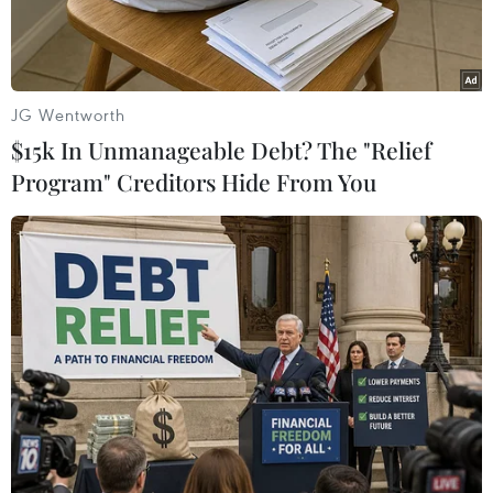
ngờ.
JG Wentworth
$15k In Unmanageable Debt? The "Relief
Program" Creditors Hide From You
Thượng tướng Võ Minh Lương kiểm tra công tác điều trị, phục
hồi bệnh nhân F0 tại Trung tâm hồi sức COVID-19. (Ảnh: Hồng
Pha/TTXVN phát)
Sáng 14/9, Thượng tướng Võ Minh Lương, Ủy