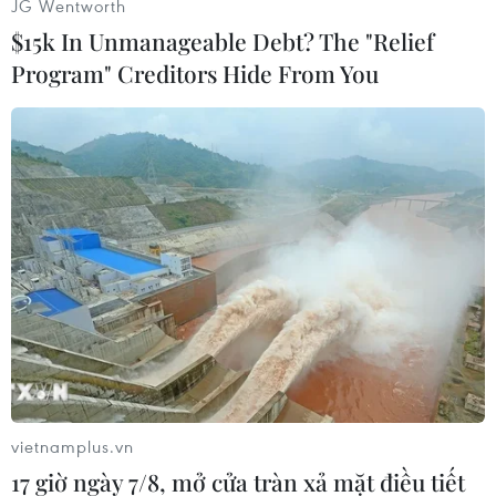
JG Wentworth
$15k In Unmanageable Debt? The "Relief
Program" Creditors Hide From You
#Columbia Pictures
#Tom Hanks
#Cướp biển Somalia
#Thuyền trưởng
#Thủy thủ
Anh
Mali
Somalia
Theo dõi VietnamPlus
vietnamplus.vn
17 giờ ngày 7/8, mở cửa tràn xả mặt điều tiết