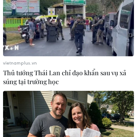
chiến binh
22/07/2026 03:57
Chiếu miễn phí loạt phim tài liệu dịp
79 năm Ngày Thương binh-Liệt sỹ
27/7
21/07/2026 08:55
vietnamplus.vn
Thủ tướng Thái Lan chỉ đạo khẩn sau vụ xả
Chiếu miễn phí nhiều
súng tại trường học
bộ phim về đề tài cách mạng
20/07/2026 23:53
"The Odyssey" thống lĩnh phòng vé
ngay tuần đầu ra mắt