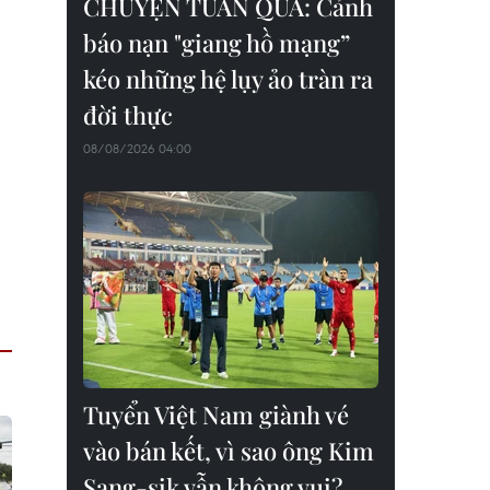
CHUYỆN TUẦN QUA: Cảnh
báo nạn "giang hồ mạng”
kéo những hệ lụy ảo tràn ra
đời thực
08/08/2026 04:00
Tuyển Việt Nam giành vé
vào bán kết, vì sao ông Kim
Sang-sik vẫn không vui?