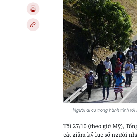
Người di cư trong hành trình tới
Tối 27/10 (theo giờ Mỹ), T
cắt giảm kỷ lục số người n