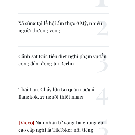
Xả súng tại lễ hội ẩm thực ở Mỹ, nhiều
người thương vong
Cảnh sát Đức tiêu diệt nghi phạm vụ tấn
công đám đông tại Berlin
Thái Lan: Cháy lớn tại quán rượu ở
Bangkok, 27 người thiệt mạng
Nạn nhân tử vong tại chung cư
cao cấp nghi là TikToker nổi tiếng