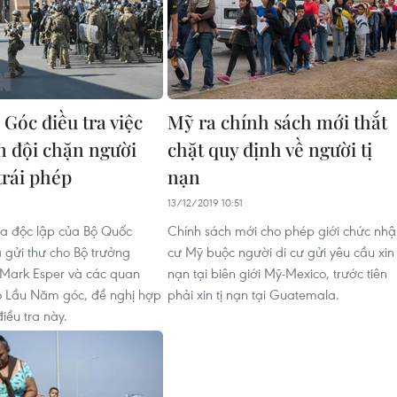
Góc điều tra việc
Mỹ ra chính sách mới thắt
n đội chặn người
chặt quy định về người tị
trái phép
nạn
13/12/2019 10:51
ra độc lập của Bộ Quốc
Chính sách mới cho phép giới chức nh
gửi thư cho Bộ trưởng
cư Mỹ buộc người di cư gửi yêu cầu xin 
Mark Esper và các quan
nạn tại biên giới Mỹ-Mexico, trước tiên
o Lầu Năm góc, đề nghị hợp
phải xin tị nạn tại Guatemala.
điều tra này.