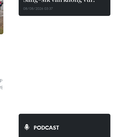
08/08/2026 03:37
ập
tị
PODCAST