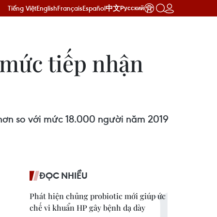
Tiếng Việt
English
Français
Español
中文
Русский
 mức tiếp nhận
h hơn so với mức 18.000 người năm 2019
ĐỌC NHIỀU
Phát hiện chủng probiotic mới giúp ức
chế vi khuẩn HP gây bệnh dạ dày