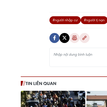
#người nhập cư
#người tị nạn
TIN LIÊN QUAN