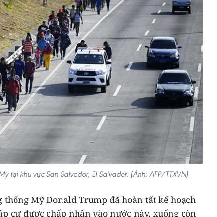
 Mỹ tại khu vực San Salvador, El Salvador. (Ảnh: AFP/TTXVN)
ổng thống Mỹ Donald Trump đã hoàn tất kế hoạch
hập cư được chấp nhận vào nước này, xuống còn