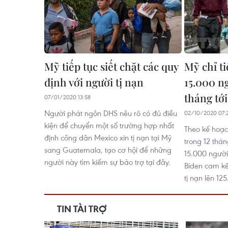
Mỹ tiếp tục siết chặt các quy
Mỹ chỉ ti
định với người tị nạn
15.000 ng
tháng tới
07/01/2020 13:58
Người phát ngôn DHS nêu rõ có đủ điều
02/10/2020 07:
kiện để chuyển một số trường hợp nhất
Theo kế hoạc
định công dân Mexico xin tị nạn tại Mỹ
trong 12 thán
sang Guatemala, tạo cơ hội để những
15.000 người 
người này tìm kiếm sự bảo trợ tại đây.
Biden cam kế
tị nạn lên 12