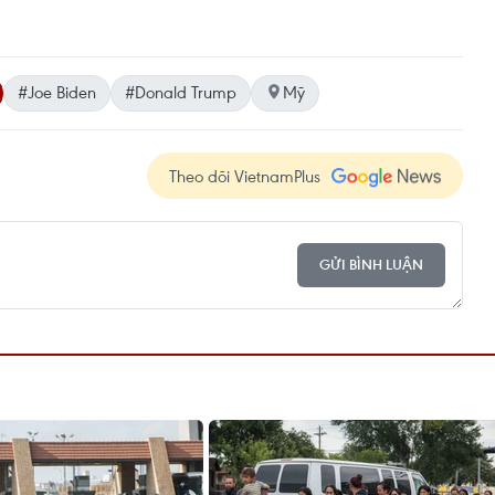
#Joe Biden
#Donald Trump
Mỹ
Theo dõi VietnamPlus
GỬI BÌNH LUẬN