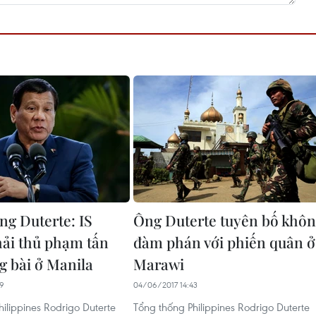
ng Duterte: IS
Ông Duterte tuyên bố khô
ải thủ phạm tấn
đàm phán với phiến quân ở
g bài ở Manila
Marawi
49
04/06/2017 14:43
ilippines Rodrigo Duterte
Tổng thống Philippines Rodrigo Duterte