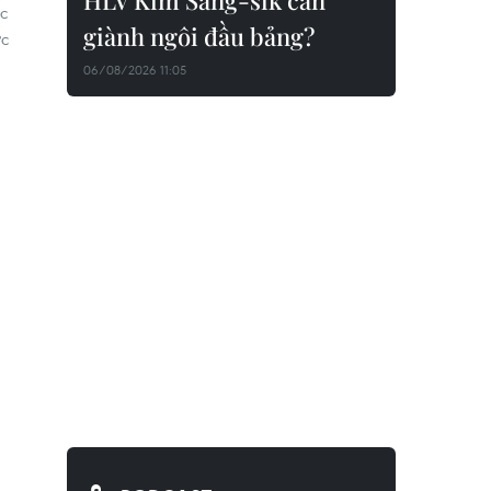
HLV Kim Sang-sik cần
c
giành ngôi đầu bảng?
ức
06/08/2026 11:05