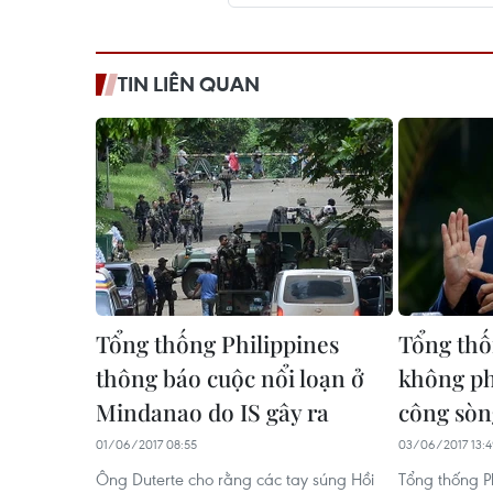
TIN LIÊN QUAN
Tổng thống Philippines
Tổng thố
thông báo cuộc nổi loạn ở
không ph
Mindanao do IS gây ra
công sòn
01/06/2017 08:55
03/06/2017 13:
Ông Duterte cho rằng các tay súng Hồi
Tổng thống Ph