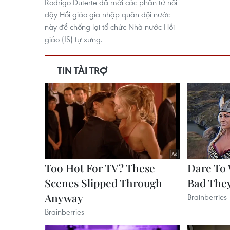
Rodrigo Duterte​ đã mời các phần tử nổi
dậy Hồi giáo gia nhập quân đội nước
này để chống lại tổ chức Nhà nước Hồi
giáo (IS) tự xưng.