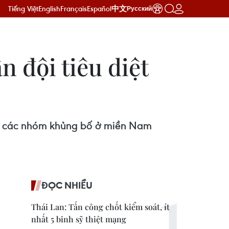
Tiếng Việt
English
Français
Español
中文
Русский
 đội tiêu diệt
tan các nhóm khủng bố ở miền Nam
ĐỌC NHIỀU
Thái Lan: Tấn công chốt kiểm soát, ít
nhất 5 binh sỹ thiệt mạng