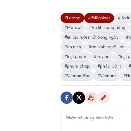
#Laptop
#Philippines
#Rodri
#Marawi
#Vũ khí hạng nặng
#tin tức mới nhất trong ngày
#ti
#an ninh
#an ninh nghệ an
#tội phạm
#truy nã
#tội p
#phạm pháp
#pháp luật
#
#VietnamPlus
#Vietnam
#Pl