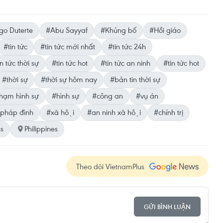
go Duterte
#Abu Sayyaf
#Khủng bố
#Hồi giáo
#tin tức
#tin tức mới nhất
#tin tức 24h
n tức thời sự
#tin tức hot
#tin tức an ninh
#tin tức hot
#thời sự
#thời sự hôm nay
#bản tin thời sự
hạm hình sự
#hình sự
#công an
#vụ án
pháp đình
#xã hội
#an ninh xã hội
#chính trị
us
Philippines
Theo dõi VietnamPlus
GỬI BÌNH LUẬN