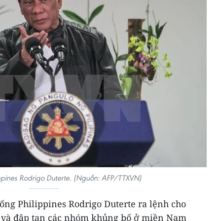
ippines Rodrigo Duterte. (Nguồn: AFP/TTXVN)
ống Philippines Rodrigo Duterte ra lệnh cho
t và đập tan các nhóm khủng bố ở miền Nam