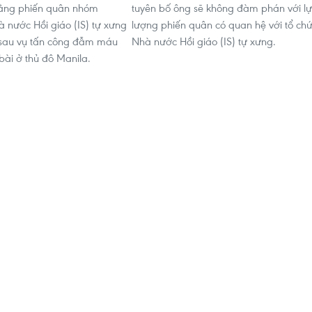
rằng phiến quân nhóm
tuyên bố ông sẽ không đàm phán với lự
 nước Hồi giáo (IS) tự xưng
lượng phiến quân có quan hệ với tổ ch
sau vụ tấn công đẫm máu
Nhà nước Hồi giáo (IS) tự xưng.
bài ở thủ đô Manila.