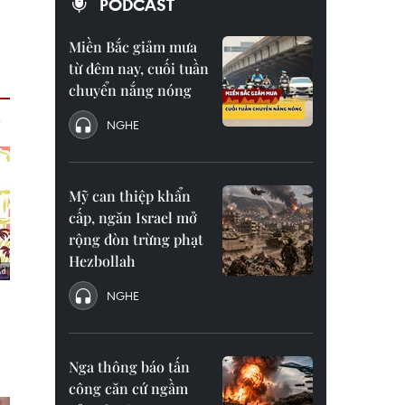
PODCAST
Miền Bắc giảm mưa
từ đêm nay, cuối tuần
chuyển nắng nóng
NGHE
Mỹ can thiệp khẩn
cấp, ngăn Israel mở
rộng đòn trừng phạt
Hezbollah
NGHE
Nga thông báo tấn
công căn cứ ngầm