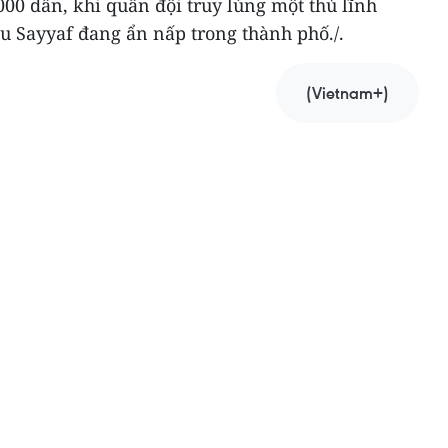
00 dân, khi quân đội truy lùng một thủ lĩnh
 Sayyaf đang ẩn nấp trong thành phố./.
(Vietnam+)