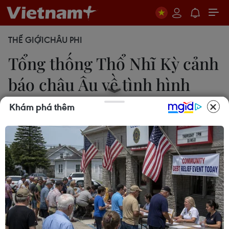
THẾ GIỚI
CHÂU PHI
Tổng thống Thổ Nhĩ Kỳ cảnh
báo châu Âu về tình hình
Libya
Khám phá thêm
Thanh Phương
18/01/2020 12:27
Tổng thống Thổ Nhĩ Kỳ cảnh báo châu Âu sẽ phải
đối mặt một loạt vấn đề và những mối đe dọa mới
từ các tổ chức khủng bố nếu Chính phủ Đoàn kết
dân tộc (GNA) của Libya sụp đổ.