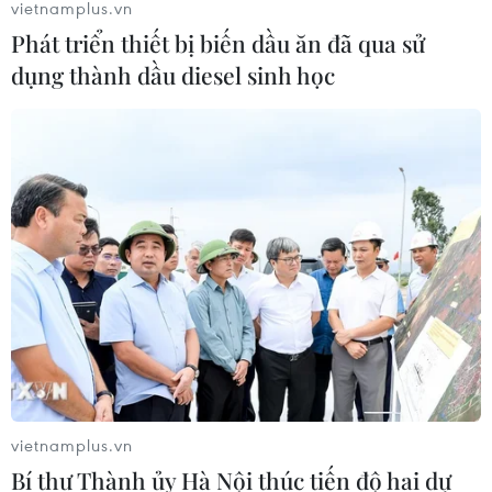
vietnamplus.vn
Phát triển thiết bị biến dầu ăn đã qua sử
Cộng hòa Dân chủ Congo ghi nhận
dụng thành dầu diesel sinh học
hơn 300 trẻ em tử vong do Ebola
08/08/2026 15:21
Giao tranh dữ dội ở miền Tây Libya,
nhiều tù nhân vượt ngục
05/08/2026 05:58
Lở đất tại Ethiopia khiến ít nhất 14
người thiệt mạng
04/08/2026 10:53
vietnamplus.vn
Bí thư Thành ủy Hà Nội thúc tiến độ hai dự