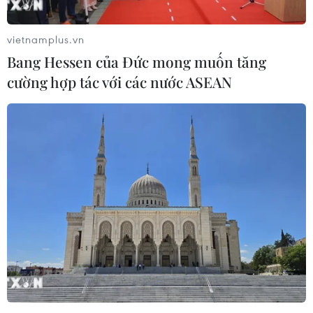
vietnamplus.vn
Bang Hessen của Đức mong muốn tăng
cường hợp tác với các nước ASEAN
Libya: GNA nhận lời tham dự hội nghị
quốc tế tại Đức
16/01/2020 22:41
Theo Liên hợp quốc, hội nghị tại Berlin được tổ chức
nhằm chấm dứt sự can thiệp của lực lượng nước ngoài
cũng như sự chia rẽ quốc tế về vấn đề Libya.