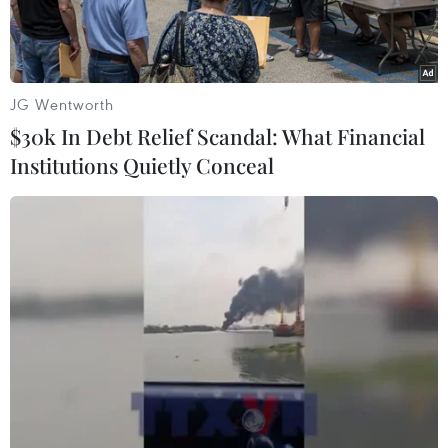
JG Wentworth
$30k In Debt Relief Scandal: What Financial
Institutions Quietly Conceal
Tổng thống Thổ Nhĩ Kỳ Recep Tayyip Erdogan. (Ảnh:
AFP/TTXVN)
Tổng thống Thổ Nhĩ Kỳ Recep Tayyip Erdogan
ngày 18/1 đã cảnh báo rằng châu Âu có thể sẽ
phải đương đầu với những mối đe dọa mới từ