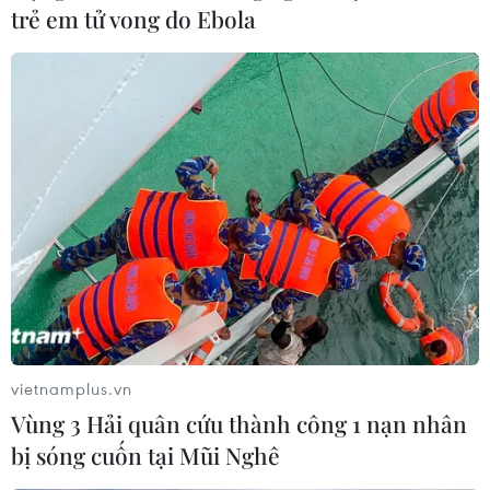
trẻ em tử vong do Ebola
Vladimir Putin sẽ tới Berlin để tham dự Hội nghị quốc tế
về Libya theo lời mời của nước chủ nhà Đức.
vietnamplus.vn
Vùng 3 Hải quân cứu thành công 1 nạn nhân
bị sóng cuốn tại Mũi Nghê
Tập đoàn Dầu khí Libya chỉ trích lời kêu