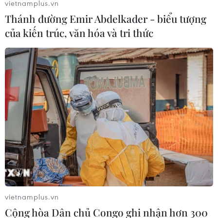
vietnamplus.vn
Thánh đường Emir Abdelkader - biểu tượng
của kiến trúc, văn hóa và tri thức
Tổng thống Nga Putin sẽ tới Đức dự hội
nghị quốc tế về Libya
vietnamplus.vn
17/01/2020 14:04
Cộng hòa Dân chủ Congo ghi nhận hơn 300
Điện Kremlin cho biết, vào ngày 19/1, Tổng thống Nga