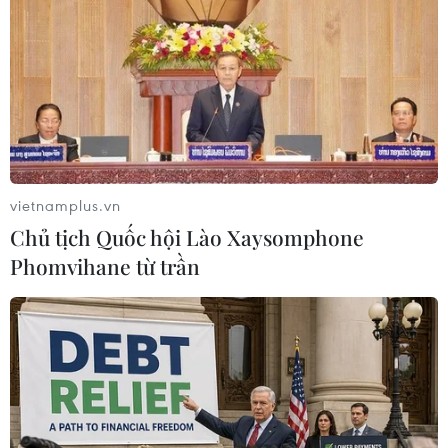
Theo dõi VietnamPlus
TIN LIÊN QUAN
vietnamplus.vn
Chủ tịch Quốc hội Lào Xaysomphone
Phomvihane từ trần