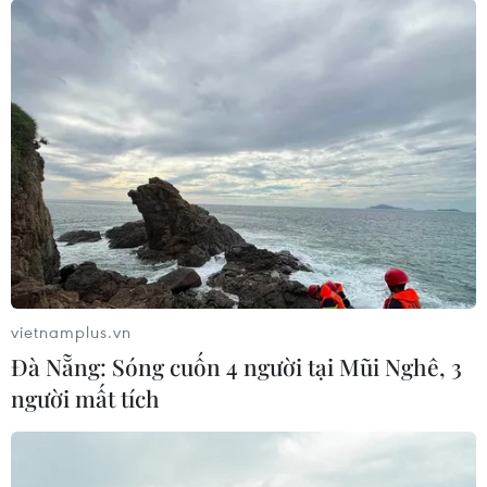
gọi đóng cửa các cảng dầu
17/01/2020 23:53
Các tổ chức xã hội dân sự và các nhà hoạt động ở
miền Đông Libya đã kêu gọi phong tỏa các cảng dầu
để phản đối sự can thiệp của quân đội Thổ Nhĩ Kỳ vào
quốc gia Bắc Phi này.
vietnamplus.vn
Đà Nẵng: Sóng cuốn 4 người tại Mũi Nghê, 3
người mất tích