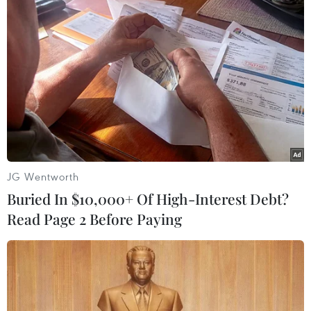
JG Wentworth
Buried In $10,000+ Of High-Interest Debt?
#Libya
#GNA
#Thổ Nhĩ Kỳ
#Recep Tayyip Erdogan
Read Page 2 Before Paying
#Tổ chức khủng bố
#Berlin
#chia rẽ chính trị
#bạo lực leo thang
Libya
Thổ Nhĩ Kỳ