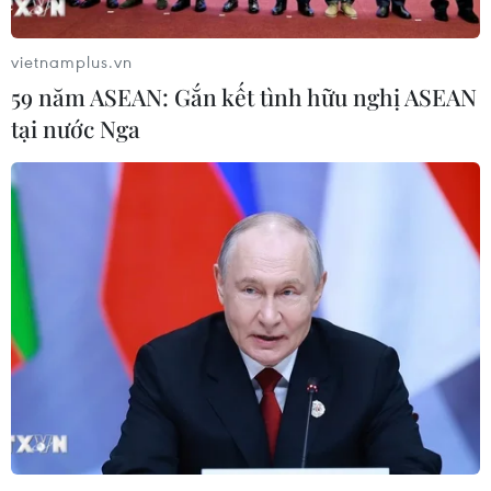
vietnamplus.vn
59 năm ASEAN: Gắn kết tình hữu nghị ASEAN
tại nước Nga
Iran phóng tên lửa đạn đạo nhằm vào 2 cơ
sở của Mỹ tại Iraq
08/01/2020 00:12
Các tên lửa đạn đạo đã được phóng từ bên trong Iran,
nhằm vào 2 cơ sở quân sự Mỹ tại Iraq là cơ sở tại thành
phố Erbil ở miền Bắc Iraq và căn cứ không quân Ain al-
Asad ở miền Tây nước này.