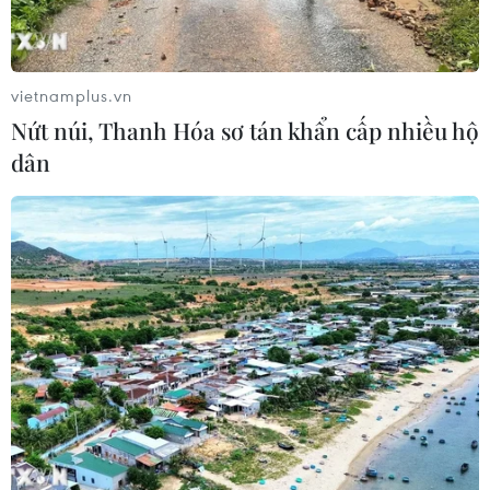
Xem thêm
vietnamplus.vn
Nứt núi, Thanh Hóa sơ tán khẩn cấp nhiều hộ
dân
CƠ QUAN CHỦ QUẢN: THÔNG TẤN XÃ VIỆT NAM
Tổng Biên tập: TRẦN TIẾN DUẨN
Phó Tổng Biên tập: NGUYỄN THỊ TÁM, KHÚC THANH
THỦY
Sở hữu trí tuệ
Quy định sử dụng
RSS
Hỗ trợ
Ngôn ngữ
TTXVN