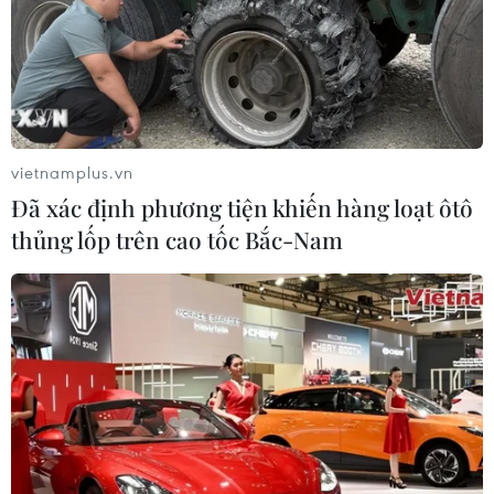
vietnamplus.vn
TIN CÙNG CHUYÊN MỤC
Đã xác định phương tiện khiến hàng loạt ôtô
Mỹ có đang chuẩn bị một
thủng lốp trên cao tốc Bắc-Nam
chiến lược mới nhằm vào Iran?
07/08/2026 10:08
Mỹ can thiệp khẩn cấp, ngăn
Israel mở rộng đòn trừng phạt
Hezbollah
07/08/2026 02:31