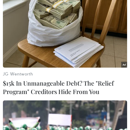
nghĩa với một cuộc tấn công có vũ trang vào Iran.
JG Wentworth
$15k In Unmanageable Debt? The "Relief
Program" Creditors Hide From You
Căn cứ đồn trú lính Mỹ tại miền Tây Iraq
trúng rocket
07/01/2020 23:47