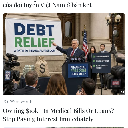
của đội tuyển Việt Nam ở bán kết
#Nhà Trắng
#Tổng thống Donald Trump Rocket
#Căn cứ đồn trú của binh lính Mỹ
Iran
Iraq
Theo dõi VietnamPlus
JG Wentworth
Owning $10k+ In Medical Bills Or Loans?
Stop Paying Interest Immediately
TIN LIÊN QUAN