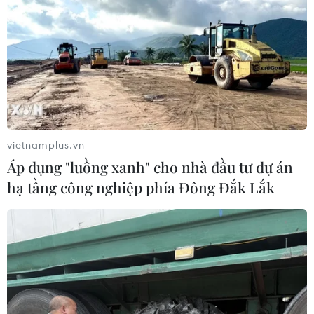
vietnamplus.vn
Áp dụng "luồng xanh" cho nhà đầu tư dự án
hạ tầng công nghiệp phía Đông Đắk Lắk