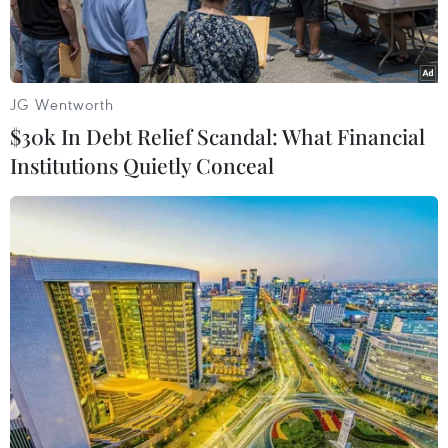
JG Wentworth
$30k In Debt Relief Scandal: What Financial
Institutions Quietly Conceal
Căn cứ không quân Ain al-Asad. (Nguồn: AP)
Nhà Trắng thông báo Tổng thống Donald Trump
đang "theo dõi" các thông tin về việc một căn cứ
đồn trú của binh lính Mỹ và liên quân tại Iraq
bị tấn công bằng rocket.
Người phát ngôn Nhà Trắng Stephanie Grisham
thông báo: "Chúng tôi đã nhận được thông tin về