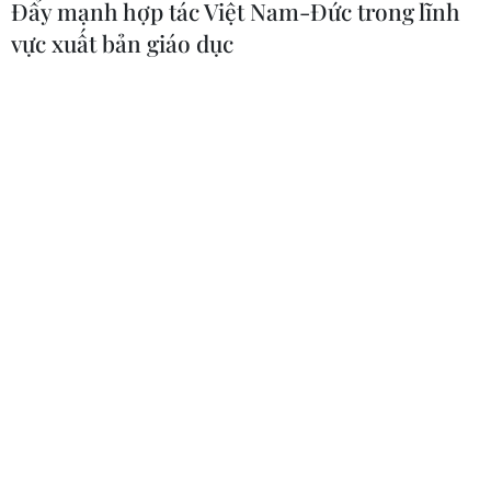
Đẩy mạnh hợp tác Việt Nam-Đức trong lĩnh
vực xuất bản giáo dục
Tổng thống Mỹ “không vội” đạt thỏa
thuận với Trung Quốc
30/06/2019 02:00
Tổng thống Mỹ Trump khẳng định, mặc dù cuộc gặp với
Chủ tịch Trung Quốc Tập Cận Bình mang lại kết quả tốt
đẹp hơn nhiều so với kỳ vọng, song ông “không vội” kết
thúc bằng một thỏa thuận thương mại.