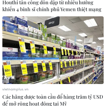
Houthi tấn công dồn dập từ nhiều hướng
năm trước đó./.
khiến 4 binh sĩ chính phủ Yemen thiệt mạng
(TTXVN/Vietnam+)
vietnamplus.vn
Các hãng dược toàn cầu đổ hàng trăm tỷ USD
#Donald Trump
#Samsung
#Lotte
để mở rộng hoạt động tại Mỹ