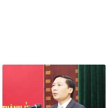
Tổng thống Mỹ Donald Trump phát biểu trước các lãnh đạo
doanh nghiệp Hàn Quốc tại thủ đô Seoul ngày 30/6/2019.
(Nguồn: AFP/TTXVN)
Theo phóng viên TTXVN tại Seoul, trong khuôn
khổ chuyến thăm Hàn Quốc, ngày 30/6, Tổng