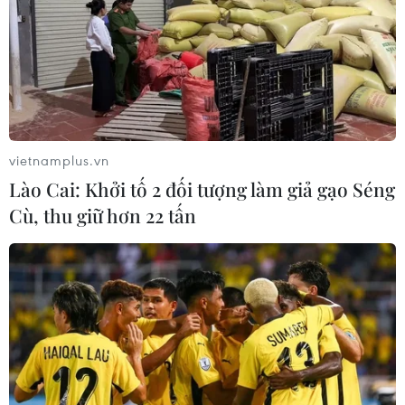
phi hạt nhân hóa bán đảo Triều Tiên một cách hoàn
toàn và có thể kiểm chứng.
vietnamplus.vn
Lào Cai: Khởi tố 2 đối tượng làm giả gạo Séng
Cù, thu giữ hơn 22 tấn
Tổng thống Mỹ Donald Trump bắt đầu
thăm chính thức Hàn Quốc