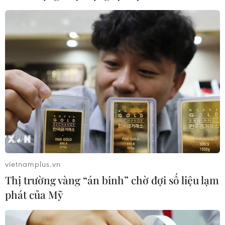
#Hiệp định thương mại tự do
#Doanh nghiệp Hàn Quốc
Hàn Quốc
Mỹ
Theo dõi VietnamPlus
TIN LIÊN QUAN
vietnamplus.vn
Thị trường vàng “án binh” chờ đợi số liệu lạm
phát của Mỹ