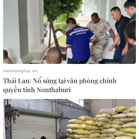
vietnamplus.vn
Thái Lan: Nổ súng tại văn phòng chính
quyền tỉnh Nonthaburi
Mỹ-Hàn Quốc cam kết theo đuổi phi hạt
nhân hóa bán đảo Triều Tiên
03/06/2019 08:22
Quyền Bộ trưởng Quốc phòng Mỹ Patrick Shanahan
nhấn mạnh "kết cục duy nhất có thể chấp nhận được" là