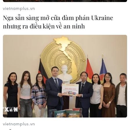
vietnamplus.vn
Nga sẵn sàng mở cửa đàm phán Ukraine
nhưng ra điều kiện về an ninh
Tổng thống Mỹ, Hàn Quốc ủng hộ cuộc
gặp thượng đỉnh Mỹ-Triều ở DMZ
29/06/2019 23:06
Tổng thống Mỹ và người đồng cấp Hàn Quốc đã nhất
trí rằng cuộc gặp theo ý tưởng của ông Trump vào ngày
30/6 với nhà lãnh đạo Triều Tiên Kim Jong-un tại DMZ
sẽ là "một điều tốt."
vietnamplus.vn