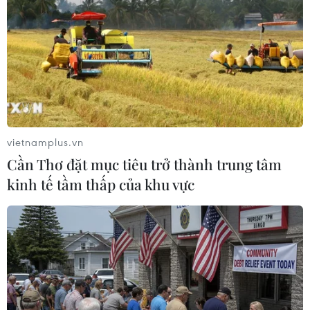
#đậu mùa khỉ
#truy vết
#kết quả pcr
#giải mã bộ gene
#Viện Pasteur Thành phố Hồ Chí Minh
Tp. Hồ Chí Minh
vietnamplus.vn
Theo dõi VietnamPlus
Cần Thơ đặt mục tiêu trở thành trung tâm
kinh tế tầm thấp của khu vực
TIN LIÊN QUAN