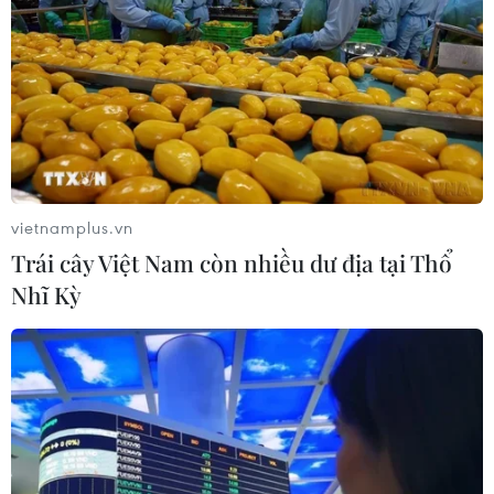
vietnamplus.vn
Trái cây Việt Nam còn nhiều dư địa tại Thổ
Nhĩ Kỳ