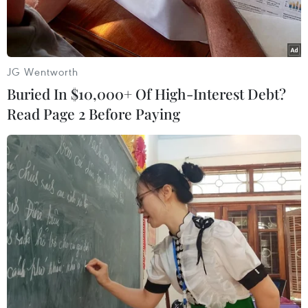
quan.
JG Wentworth
Buried In $10,000+ Of High-Interest Debt?
Read Page 2 Before Paying
Hình ảnh virus đậu mùa khỉ dưới kính hiển vi điện tử. (Ảnh:
AFP/TTXVN)
Sau 12 ngày điều trị, bệnh nhân đầu tiên mắc
bệnh đậu mùa khỉ tại Việt Nam đã hết sốt, các
bóng nước ở mặt, tay, chân… đã khô mày, tróc