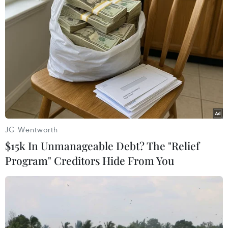
thân và cộng đồng, người dân cần thực hiện các
biện pháp phòng ngừa bệnh đậu mùa khỉ được
ngành y tế khuyến cáo./.
(TTXVN/Vietnam+)
JG Wentworth
$15k In Unmanageable Debt? The "Relief
Program" Creditors Hide From You