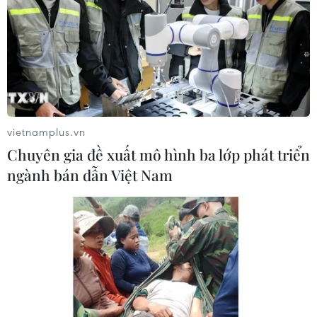
06/08/2026 04:22
Công nghệ Robot Da Vinci
nâng cao năng lực phẫu thuật
chuyên sâu tại Bệnh viện K
06/08/2026 02:13
vietnamplus.vn
Chuyên gia đề xuất mô hình ba lớp phát triển
Cứu nạn thành công 30 ngư dân của
ngành bán dẫn Việt Nam
tàu cá bị cháy trên vùng biển Khánh
Hòa
05/08/2026 03:58
Không được thu thêm tiền của người
bệnh BHYT nếu không khám theo
yêu cầu