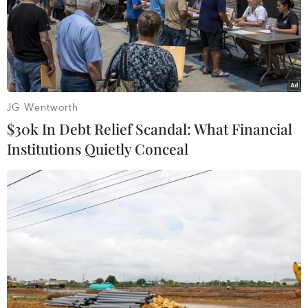
JG Wentworth
$30k In Debt Relief Scandal: What Financial
Institutions Quietly Conceal
Truy vết tất cả các trường hợp tiếp xúc với
với ca đậu mùa khỉ
03/10/2022 09:36
Bộ Y tế yêu cầu các địa phương khi ghi nhận ca bệnh
khẩn trương thực hiện điều tra kỹ tất cả các trường hợp
tiếp xúc với trường hợp dương tính đậu mùa khỉ để xác
định nguồn lây nhiễm.