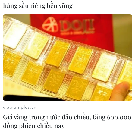
hàng sầu riêng bền vững
Việt Nam ghi nhận ca đậu
mùa khỉ đầu tiên: Khuyến cáo của Bộ Y tế
04/10/2022 02:22
Bệnh đậu mùa khỉ có các triệu chứng như: sốt, đau đầu,
đau cơ, đau lưng, sưng hạch bạch huyết, ớn lạnh, mệt
mỏi, phát ban, hay gặp tổn thương da toàn thân và có
hạch to kéo dài 2-3 tuần.
vietnamplus.vn
Giá vàng trong nước đảo chiều, tăng 600.000
đồng phiên chiều nay