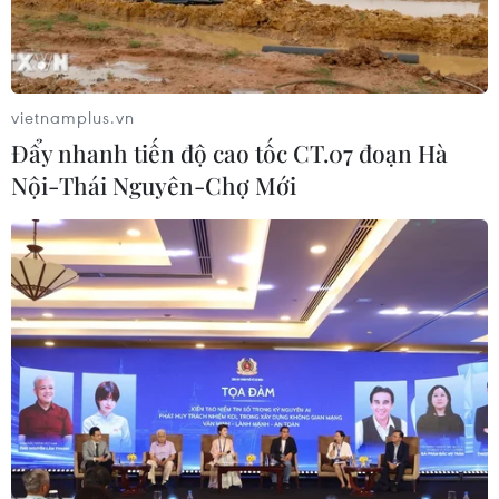
vietnamplus.vn
Đẩy nhanh tiến độ cao tốc CT.07 đoạn Hà
Nội-Thái Nguyên-Chợ Mới
Bộ Y tế thông tin về ca mắc bệnh đậu mùa
khỉ đầu tiên tại Việt Nam
03/10/2022 10:30