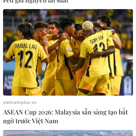
Báo động cận thị học đường khi
nhiều trẻ giảm thị lực từ rất sớm
01/08/2026 09:31
Xem thêm
CƠ QUAN CHỦ QUẢN: THÔNG TẤN XÃ VIỆT NAM
vietnamplus.vn
Tổng Biên tập: TRẦN TIẾN DUẨN
ASEAN Cup 2026: Malaysia sẵn sàng tạo bất
Phó Tổng Biên tập: NGUYỄN THỊ TÁM, KHÚC THANH
ngờ trước Việt Nam
THỦY