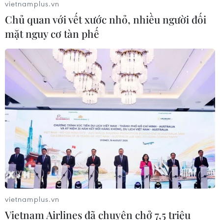
vietnamplus.vn
Chủ quan với vết xước nhỏ, nhiều người đối
mặt nguy cơ tàn phế
TIN CÙNG CHUYÊN MỤC
Gần 2 triệu người dân Thành phố Hồ
Chí Minh được khám sức khỏe miễn
phí
10/08/2026 10:29
vietnamplus.vn
Vietnam Airlines đã chuyên chở 7,5 triệu