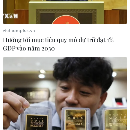
trong năm nay.
vietnamplus.vn
Hướng tới mục tiêu quy mô dự trữ đạt 1%
GDP vào năm 2030
Chiều 16/5, tại cuộc họp Ban Chỉ đạo các Chương
trình mục tiêu quốc gia và phong trào toàn dân
đoàn kết xây dựng đời sống văn hóa tỉnh Trà
Vinh, Chủ tịch Ủy ban Nhân dân tỉnh Lê Văn