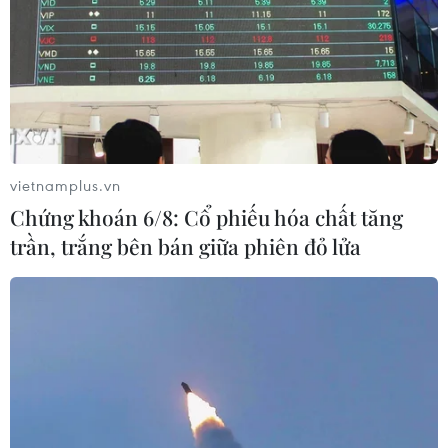
vietnamplus.vn
Chứng khoán 6/8: Cổ phiếu hóa chất tăng
trần, trắng bên bán giữa phiên đỏ lửa
TIN CÙNG CHUYÊN MỤC
Cảnh báo mưa cường độ lớn trên
100mm tại Bắc Bộ, Thanh Hóa và