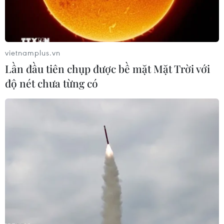
vietnamplus.vn
Lần đầu tiên chụp được bề mặt Mặt Trời với
độ nét chưa từng có
Công bố chỉ số kết quả hài lòng của người
dân với giáo dục công
19/07/2019 09:24
Từ nay đến tháng Chín, các sở giáo dục đào tạo và các
cơ sở đại học công lập phải công bố chỉ số hài lòng
của người dân với dịch vụ giáo dục. Chỉ số chung quốc
gia sẽ được công bố vào tháng 3/2020.