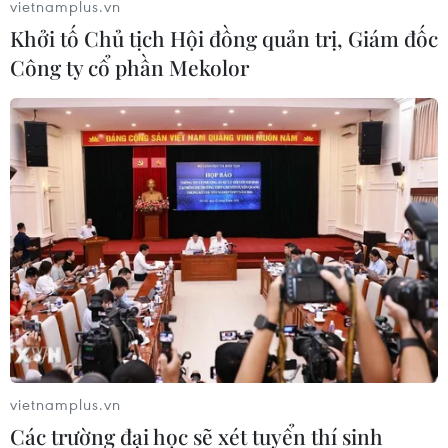
vietnamplus.vn
lường sự hài lòng của người dân, tổ chức, trong đó có
Khởi tố Chủ tịch Hội đồng quản trị, Giám đốc
nơi chỉ số trong khoảng 95-100%.
Công ty cổ phần Mekolor
vietnamplus.vn
Các trường đại học sẽ xét tuyển thí sinh