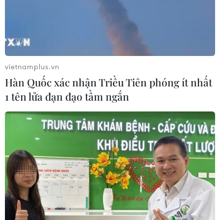
Nghệ An
06/08/2026 10:23
Bãi bỏ một số văn bản quy phạm
pháp luật không còn phù hợp
vietnamplus.vn
06/08/2026 09:59
Hàn Quốc xác nhận Triều Tiên phóng ít nhất
1 tên lửa đạn đạo tầm ngắn
Thanh Hóa dự kiến bắn pháo hoa vào
dịp Quốc khánh 2/9
06/08/2026 09:58
Mưa lớn kéo dài gây nhiều thiệt hại
về nhà ở, giao thông tại tỉnh Sơn La
06/08/2026 09:48