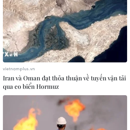
giúp bé gái phục hồi sau 10 năm
06/08/2026 07:15
Đắk Lắk: Điều tra, khắc phục sự cố
nhiều phương tiện thủng lốp trên
cao tốc
06/08/2026 07:14
vietnamplus.vn
Iran và Oman đạt thỏa thuận về tuyến vận tải
Hà Nội: Kiểm tra, xác minh liên quan
qua eo biển Hormuz
đến sản phẩm giảm cân dạng bút
tiêm
06/08/2026 07:05
Đại biểu Quốc hội băn khoăn khả