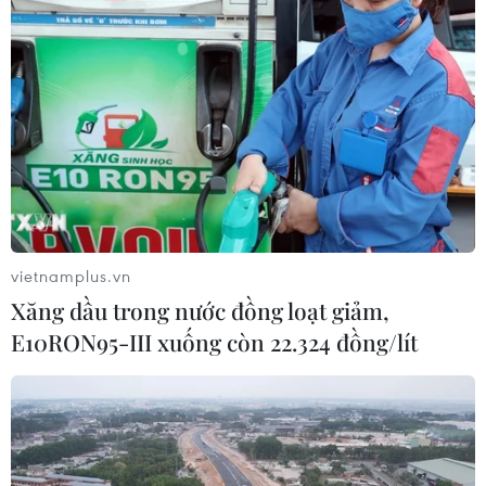
(TTXVN/Vietnam+)
vietnamplus.vn
Xăng dầu trong nước đồng loạt giảm,
E10RON95-III xuống còn 22.324 đồng/lít
#Chỉ số hài lòng của người dân
#nông thôn mới
#Bộ tiêu chí Quốc gia
Trà Vinh
Vĩnh Long