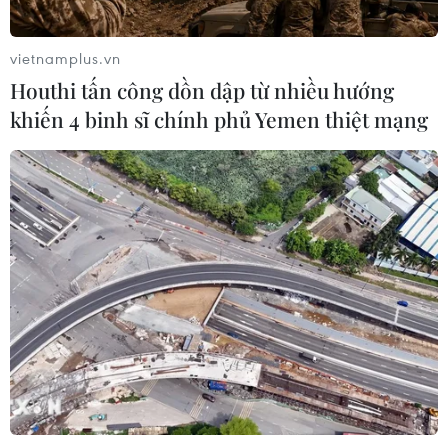
vietnamplus.vn
Houthi tấn công dồn dập từ nhiều hướng
khiến 4 binh sĩ chính phủ Yemen thiệt mạng
TIN CÙNG CHUYÊN MỤC
Bộ Y tế: Siết quản lý y, dược cổ
truyền, ngăn hàng giả, thuốc kém