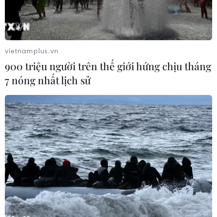
nương tựa.
vietnamplus.vn
900 triệu người trên thế giới hứng chịu tháng
7 nóng nhất lịch sử
Bé gái lưu luyến tạm biệt ông trong khu cách ly. (Nguồn: Bệnh
viện Nhi đồng Thành phố Hồ Chí Minh)
"Nhìn cảnh này xót ghê. Mẹ mất do đột quỵ. Bé
mới 7 tuổi ở với ông bà ngoại từ nhỏ, không biết
mặt ba. Ông bà cháu bị dương tính. Bà mất sau
vài ngày nhập viện. Hai ông cháu đau lòng qua
cách ly tại bệnh viện dã chiến số 4, ông còn