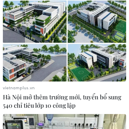
Hồ Chí Minh cũng xác định cần phải có những
chính sách chăm lo chu đáo lâu dài cho các em
có hoàn cảnh đặc biệt này. Phó Chủ tịch Ủy ban
nhân đân Thành phố Hồ Chí Minh Võ Văn Hoan
đã có văn bản khẩn yêu cầu các đơn vị rà soát,
lập danh sách các trẻ mồ côi cha, mẹ do COVID-
19; tổ chức thăm hỏi, động viên và nắm bắt
nguyện vọng của người thân đang nuôi dưỡng
các em để tham mưu, xây dựng chính sách
trước mắt và lâu dài cho từng nhóm, trình Ủy
ban nhân dân Thành phố trước ngày 25/9.
vietnamplus.vn
[TP.HCM: Chính quyền địa phương chủ động
Hà Nội mở thêm trường mới, tuyển bổ sung
hỗ trợ, nuôi dưỡng trẻ mồ côi]
540 chỉ tiêu lớp 10 công lập
Bên cạnh những chính sách của Nhà nước thì
lúc này rất cần sự chung tay, góp sức của cộng
đồng để sự hỗ trợ đến với các em được nhanh