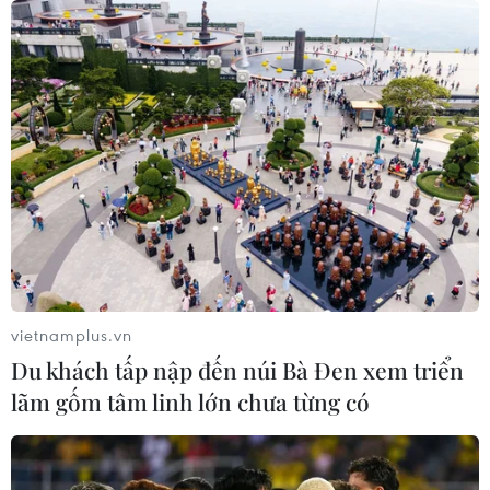
Quốc tế đã tặng 50 xe đạp cho học sinh ở Thái Nguyên
và Thành phố Hồ Chí Minh cũng trao hơn 2.000 suất
quà cho các em có hoàn cảnh đặc biệt.
vietnamplus.vn
Du khách tấp nập đến núi Bà Đen xem triển
lãm gốm tâm linh lớn chưa từng có