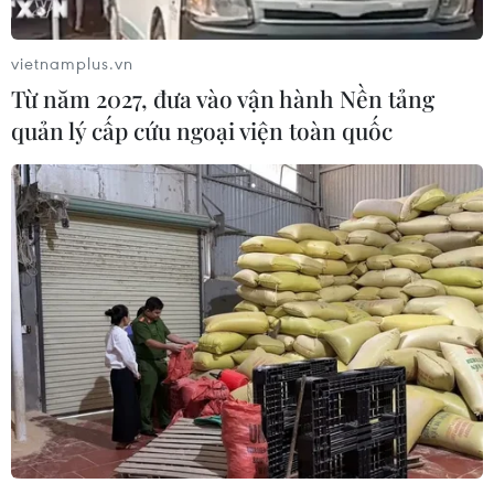
vietnamplus.vn
Từ năm 2027, đưa vào vận hành Nền tảng
quản lý cấp cứu ngoại viện toàn quốc
Đồng hành cùng Thành phố Hồ Chí Minh
sớm đẩy lùi dịch COVID-19
18/09/2021 04:28
Sáng 18/9, Ủy ban MTTQ Việt Nam TP.HCM, Ban vận
động, tiếp nhận và phân phối quỹ phòng, chống dịch
thành phố đã nhận gần 3,42 tỷ đồng và nhu yếu phẩm
do các tổ các tổ chức Đảng và doanh nghiệp tặng.