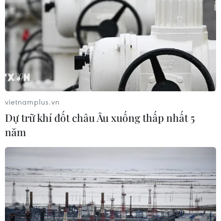
vietnamplus.vn
Dự trữ khí đốt châu Âu xuống thấp nhất 5
năm
#mồ côi
#bảo trợ
#tổn thương tâm lý
Tp. Hồ Chí Minh
Theo dõi VietnamPlus