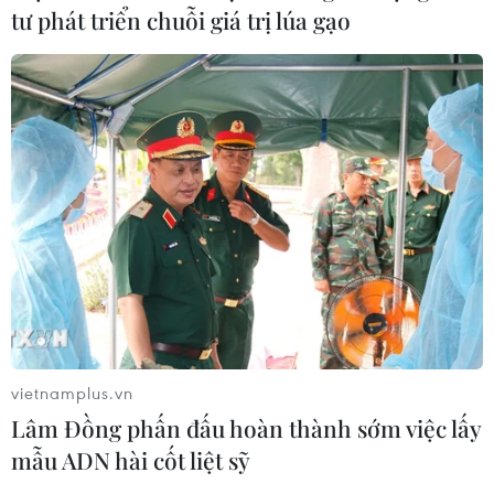
tư phát triển chuỗi giá trị lúa gạo
Mang Tết Trung thu đến với trẻ em có
vietnamplus.vn
hoàn cảnh đặc biệt
Lâm Đồng phấn đấu hoàn thành sớm việc lấy
19/09/2021 14:17
mẫu ADN hài cốt liệt sỹ
Nhân dịp Tết Trung Thu năm 2021, Tổ chức WeLoveU