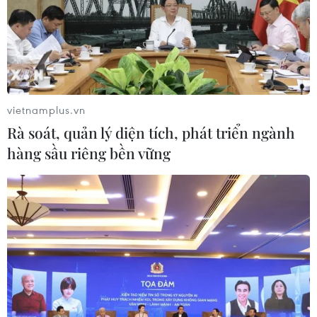
mà trong điều kiện bình thường để giảm bớt
sang chấn tâm lý đã khó thì trong điều kiện
ngặt nghèo của đại dịch COVID-19 lại càng khó
khăn hơn.
vietnamplus.vn
Rà soát, quản lý diện tích, phát triển ngành
hàng sầu riêng bền vững