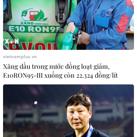
Afghanistan đối mặt khủng hoảng
lương thực nghiêm trọng do thiếu
hụt viện trợ
05/08/2026 06:41
vietnamplus.vn
Italy nâng báo động đỏ trên toàn bộ
Xăng dầu trong nước đồng loạt giảm,
27 thành phố do nắng nóng kỷ lục
E10RON95-III xuống còn 22.324 đồng/lít
05/08/2026 06:31
Động đất mạnh làm rung chuyển
miền Nam Philippines
05/08/2026 05:29