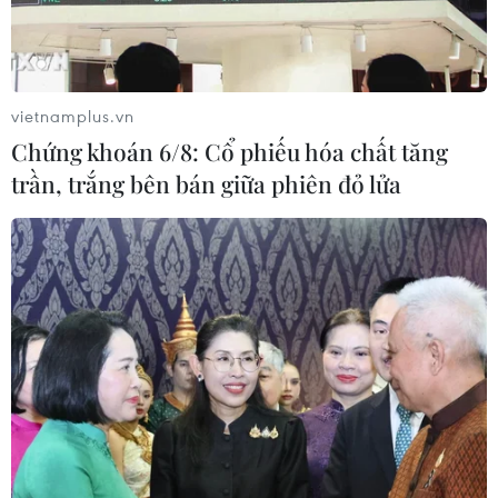
bán trẻ emđược cho là "cực kỳ nguy hại", bắt
giữ 608 nghi phạm và giải cứu 178 em nhỏ.
Theo thông báo của Bộ Công an, cảnh sát tại
vietnamplus.vn
tỉnh Tứ Xuyên, Tây Nam TrungQuốc phát hiện
Chứng khoán 6/8: Cổ phiếu hóa chất tăng
một nhóm, do tên Cai Lianchao cầm đầu, đã bán
trần, trắng bên bán giữa phiên đỏ lửa
26 em nhỏ tới cáckhu vực khác, khi đang xử lí
một vụ tai nạn giao thông hồi tháng Năm.
Trong khi đó, cảnh sát tỉnh Phúc Kiến, ở Đông
Nam Trung Quốc, ngày 11/8,cũng phát hiện tên
Chen Xiumei và một số kẻ tình nghi vận chuyển
và buôn bán trẻem tại tỉnh này.
Ban lãnh đạo Bộ Công an Trung Quốc rất quan
tâm đến hai vụ này và đã phâncông Thứ trưởng