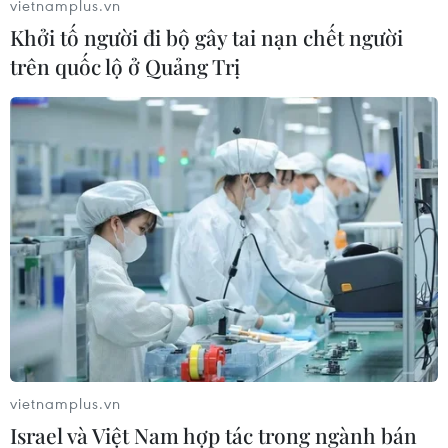
vietnamplus.vn
Khởi tố người đi bộ gây tai nạn chết người
trên quốc lộ ở Quảng Trị
#Trung Quốc
#Buôn bán trẻ em
#Nghi phạm
#Tai nạn
Trung Quốc
Theo dõi VietnamPlus
vietnamplus.vn
Israel và Việt Nam hợp tác trong ngành bán