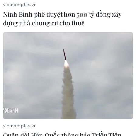
vietnamplus.vn
04/08/2026 11:14
Ninh Bình phê duyệt hơn 500 tỷ đồng xây
dựng nhà chung cư cho thuê
Lở đất tại Ethiopia khiến ít nhất 14
người thiệt mạng
04/08/2026 10:53
Động đất tại Venezuela: Số người
thiệt mạng đã tăng lên hơn 6.000
người
04/08/2026 10:17
Mỹ: Cháy rừng bùng phát dữ dội
vietnamplus.vn
khiến khoảng 65.000 người phải sơ
Quân đội Hàn Quốc thông báo Triều Tiên