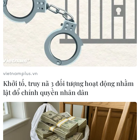
'Dự án tham vọng nhất' của Trung Quốc và
những thách thức
14/06/2020 11:25
Đại dịch viêm đường hô hấp cấp COVID-19 đã khiến cỗ
máy kinh tế toàn cầu ngừng lại và tác động đến dự án
tham vọng nhất mọi thời đại của Trung Quốc - Vành đai
và Con đường (BRI).
vietnamplus.vn
Khởi tố, truy nã 3 đối tượng hoạt động nhằm
lật đổ chính quyền nhân dân