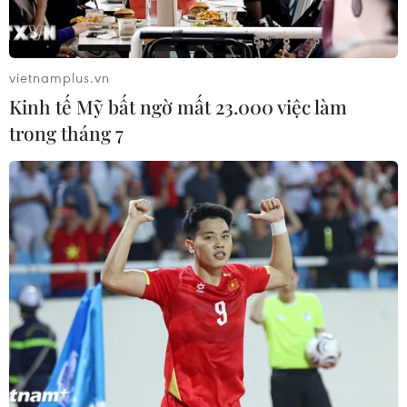
vietnamplus.vn
Kinh tế Mỹ bất ngờ mất 23.000 việc làm
trong tháng 7
Kinh tế Trung Quốc tiếp thêm động lực
cho đà phục hồi trên toàn cầu
16/06/2020 12:24
NBS công bố số liệu cho thấy hoạt động chế tạo của
Trung Quốc tiếp tục tăng trong tháng 5/2020, với sản