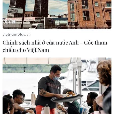
vietnamplus.vn
Chính sách nhà ở của nước Anh - Góc tham
chiếu cho Việt Nam
Kinh tế Trung Quốc cho thấy dấu hiệu
phục hồi dù còn chật vật
15/06/2020 04:44
Sản lượng công nghiệp của Trung Quốc trong tháng 5
vừa qua đã tăng 4,4% so với cùng kỳ năm ngoái, thấp
hơn so với mức kỳ vọng, trong bối cảnh nền kinh tế lớn
nhất châu Á vẫn đang chật vật để hồi phục.