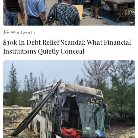
JG Wentworth
$30k In Debt Relief Scandal: What Financial
Institutions Quietly Conceal
Một nhà máy ở tỉnh Hà Bắc, Trung Quốc, ngày 6/7/2019. (Ảnh:
THX/ TTXVN)
Các nhà quản lý tài chính của Trung Quốc đang
điều phối các công cụ chính sách để ứng phó với
những thách thức do đại dịch viêm đường hô