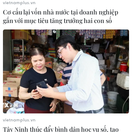
vietnamplus.vn
Đề xuất 5 nhóm chính sách sửa đổi
Cơ cấu lại vốn nhà nước tại doanh nghiệp
Luật Trưng mua, trưng dụng tài sản
gắn với mục tiêu tăng trưởng hai con số
04/08/2026 11:56
UBS bị phạt 125 triệu USD vì vi phạm
luật chống rửa tiền
04/08/2026 04:58
Xem thêm
vietnamplus.vn
Tây Ninh thúc đẩy bình dân học vụ số, tạo