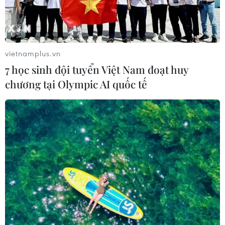
vietnamplus.vn
7 học sinh đội tuyển Việt Nam đoạt huy
chương tại Olympic AI quốc tế
TIN CÙNG CHUYÊN MỤC