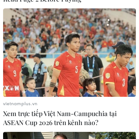
#kinh tế trung quốc
#hồi phục kinh tế
#chính sách tài chính
#giảm lãi suất
Trung Quốc
vietnamplus.vn
Xem trực tiếp Việt Nam-Campuchia tại
ASEAN Cup 2026 trên kênh nào?
Theo dõi VietnamPlus