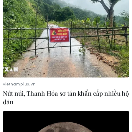
vietnamplus.vn
Nứt núi, Thanh Hóa sơ tán khẩn cấp nhiều hộ
dân