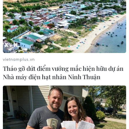
08/10/2018 00:20
Theo một thông báo trên trang web của Ủy ban Giám
sát Quốc gia, cơ quan xử lý những vụ tham nhũng liên
quan tới quan chức Trung Quốc, ông Mạnh Hoành Vĩ
"đang bị điều tra nghi vấn vi phạm pháp luật."
vietnamplus.vn
Tháo gỡ dứt điểm vướng mắc hiện hữu dự án
Nhà máy điện hạt nhân Ninh Thuận