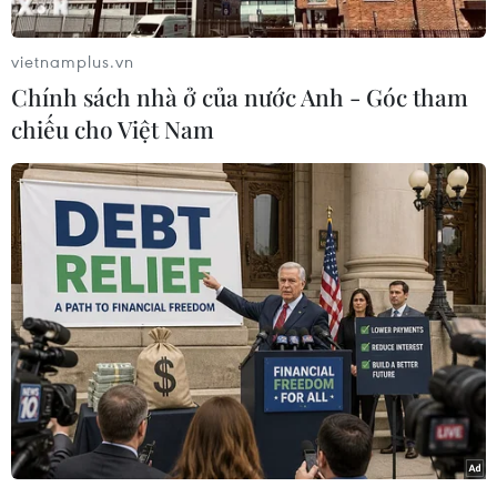
Ủy ban Giám sát Nhà nước Trung Quốc cho biết,
cựu Bí thư Tỉnh ủy Thiểm Tây, Triệu Chính Vĩnh
vietnamplus.vn
đang bị 2 ủy ban trên điều tra do “vi phạm kỷ
Chính sách nhà ở của nước Anh - Góc tham
luật và pháp luật nghiêm trọng” (ám chỉ tội
chiếu cho Việt Nam
danh tham nhũng của quan chức Trung Quốc).
Tuy nhiên, truyền thông Hong Kong chưa tiết lộ
nguyên nhân cụ thể việc ông Triệu Chính Vĩnh
bị điều tra.
Một số nhà phân tích cho rằng ông Triệu Chính
Vĩnh bị điều tra có thể do liên quan đến vụ án
xây dựng biệt thự bất hợp pháp ở khu vực Tây
An tại chân núi phía bắc dãy Tần Lĩnh.
[Trung Quốc: 572 quan chức bị trừng phạt
trong đợt thanh tra đầu tiên]