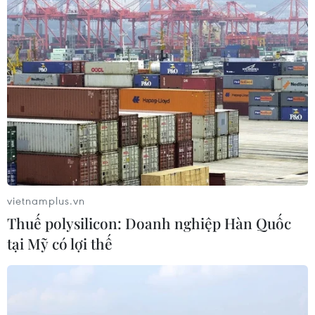
06/08/2026 15:57
Italy và Hy Lạp trở thành điểm nóng
của virus Tây sông Nile
06/08/2026 13:24
Bão Dolphin hướng vào miền Đông
Trung Quốc, cảnh báo mưa lớn trên
diện rộng
vietnamplus.vn
06/08/2026 08:36
Thuế polysilicon: Doanh nghiệp Hàn Quốc
tại Mỹ có lợi thế
Làn sóng tấn công mạng nhằm vào
các quỹ đầu cơ lớn của Mỹ
06/08/2026 06:47