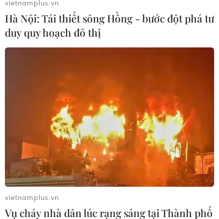
vietnamplus.vn
tăng trưởng của lĩnh vực này tại Mỹ đạt
Hà Nội: Tái thiết sông Hồng - bước đột phá tư
28%/năm./.
duy quy hoạch đô thị
Trà My (TTXVN/Vietnam+)
vietnamplus.vn
Vụ cháy nhà dân lúc rạng sáng tại Thành phố