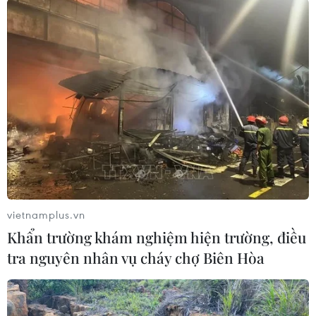
Mưa dông khiến hàng chục
chuyến bay tới Nội Bài không thể hạ
cánh
06/08/2026 04:37
Cảnh báo lũ quét, sạt lở đất ở 8 tỉnh
khu vực Bắc Bộ và Thanh Hóa
06/08/2026 03:47
vietnamplus.vn
Khẩn trường khám nghiệm hiện trường, điều
Mưa lớn kéo dài gây thiệt hại khoảng
tra nguyên nhân vụ cháy chợ Biên Hòa
15 tỷ đồng tại Tuyên Quang
06/08/2026 03:03