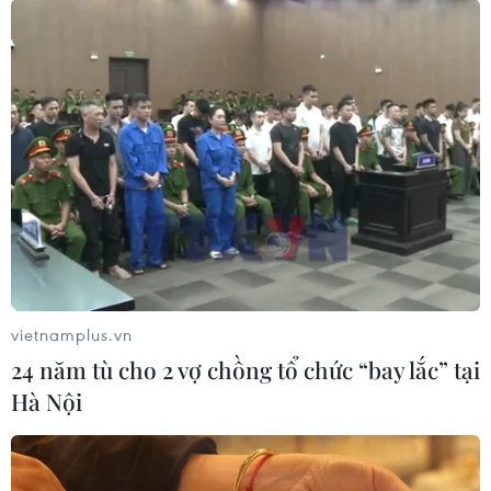
Áp thấp nhiệt đới không ảnh hưởng
đến vùng ven biển và đất liền Việt
Nam
04/08/2026 13:58
Hàn Quốc ban hành cảnh báo nắng
nóng cao nhất tại thủ đô Seoul
04/08/2026 12:37
vietnamplus.vn
24 năm tù cho 2 vợ chồng tổ chức “bay lắc” tại
Trung Quốc duy trì cảnh báo mưa
Hà Nội
lớn và dông mạnh
04/08/2026 11:59