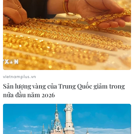
Đề nghị 21 địa phương chủ động ứng
phó áp thấp nhiệt đới, gió mạnh trên
biển
04/08/2026 10:24
Xem thêm
vietnamplus.vn
Sản lượng vàng của Trung Quốc giảm trong
nửa đầu năm 2026
CƠ QUAN CHỦ QUẢN: THÔNG TẤN XÃ VIỆT NAM
Tổng Biên tập: TRẦN TIẾN DUẨN
Phó Tổng Biên tập: NGUYỄN THỊ TÁM, KHÚC THANH
THỦY