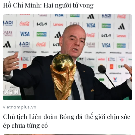
Hồ Chí Minh: Hai người tử vong
#Trung Quốc
#Năng lượng sạch
#Công nghệ xanh
#Pin Mặt Trời
Áo
Trung Quốc
Theo dõi VietnamPlus
TIN CÙNG CHUYÊN MỤC
vietnamplus.vn
Quảng Trị: Mùa mưa lũ cận kề,
Chủ tịch Liên đoàn Bóng đá thế giới chịu sức
thường trực nỗi lo bờ sông 'nuốt' đất
ép chưa từng có
06/08/2026 05:14