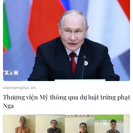
Quân đội Hàn Quốc thông báo Triều
Tiên phóng vật thể chưa xác định
06/08/2026 08:31
Dấu mốc quan trọng trong quan hệ
Việt Nam-Australia
06/08/2026 08:29
vietnamplus.vn
Hàn Quốc tăng cường giải pháp
Thượng viện Mỹ thông qua dự luật trừng phạt
ngăn chặn đánh bạc trực tuyến trong
Nga
quân đội
06/08/2026 04:52