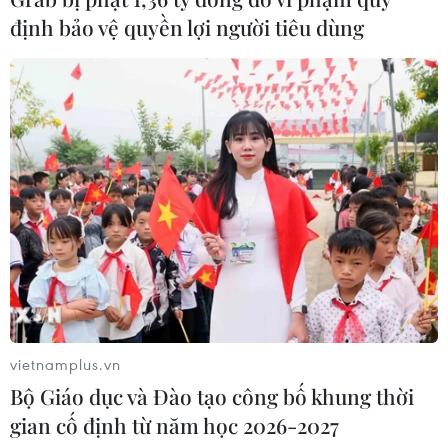
định bảo vệ quyền lợi người tiêu dùng
Ấn Độ thử thành công tên lửa đạn
đạo Agni-4, tầm bắn 4.000 km
06/08/2026 23:17
Hàn Quốc tái khẳng định mục tiêu
chung sống hòa bình với Triều Tiên
06/08/2026 15:33
Lở đất tại Philippines khiến ít nhất 4
vietnamplus.vn
người thiệt mạng
Bộ Giáo dục và Đào tạo công bố khung thời
06/08/2026 15:06
gian cố định từ năm học 2026-2027