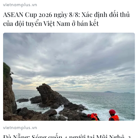
vietnamplus.vn
ASEAN Cup 2026 ngày 8/8: Xác định đối thủ
của đội tuyển Việt Nam ở bán kết
vietnamplus.vn
Đà Nẵng: Sóng cuốn 4 người tại Mũi Nghê, 3