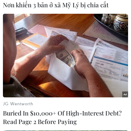
Nơn khiến 3 bản ở xã Mỹ Lý bị chia cắt
JG Wentworth
#Trung Quốc
#Mỹ
#Ukraine
#Bán đảo Triều Tiên
Buried In $10,000+ Of High-Interest Debt?
#đối thoại
Mỹ
Trung Quốc
Ukraine
Read Page 2 Before Paying