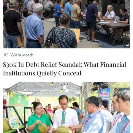
JG Wentworth
$30k In Debt Relief Scandal: What Financial
Institutions Quietly Conceal
Trung-Mỹ thảo luận tăng cường trao đổi
song phương trên mọi lĩnh vực
12/12/2022 12:46
Trung Quốc và Mỹ đã thảo luận về việc nâng cấp các
hoạt động tham vấn về những nguyên tắc định hướng
quan hệ song phương và cách thức giải quyết phù hợp