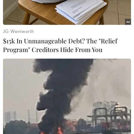
JG Wentworth
$15k In Unmanageable Debt? The "Relief
Program" Creditors Hide From You
Ảnh minh họa. (Nguồn: Reuters)
Theo Sputniknews, người phát ngôn Bộ Ngoại
giao Trung Quốc Mao Ninh ngày 30/1 cho biết
Trung Quốc hy vọng đối thoại với Mỹ thay vì đối
đầu, trong đó có các vấn đề liên quan đến cuộc
khủng hoảng ở Ukraine và tình hình trên Bán