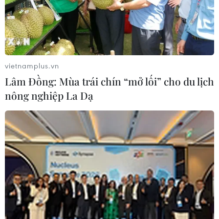
các vấn đề nhạy cảm chính trị hai nước.
vietnamplus.vn
Lâm Đồng: Mùa trái chín “mở lối” cho du lịch
nông nghiệp La Dạ
Ngoại trưởng Trung Quốc, Mỹ điện đàm
thảo luận nhiều vấn đề quan trọng
23/12/2022 14:11