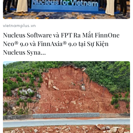
Lãnh đạo Trung Quốc và Mỹ đã có cuộc hội đàm tại
Indonesia đề ra định hướng chiến lược nhằm đưa quan
hệ song phương thoát khỏi những khó khăn nghiêm
vietnamplus.vn
trọng và trở lại lộ trình lành mạnh và ổn định.
Nucleus Software và FPT Ra Mắt FinnOne
Neo® 9.0 và FinnAxia® 9.0 tại Sự Kiện
Nucleus Syna…