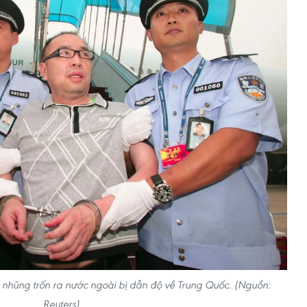
nhũng trốn ra nước ngoài bị dẫn độ về Trung Quốc. (Nguồn:
Reuters)