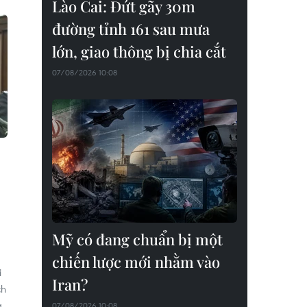
Lào Cai: Đứt gãy 30m
đường tỉnh 161 sau mưa
lớn, giao thông bị chia cắt
07/08/2026 10:08
Mỹ có đang chuẩn bị một
chiến lược mới nhằm vào
i
Iran?
ch
g
07/08/2026 10:08