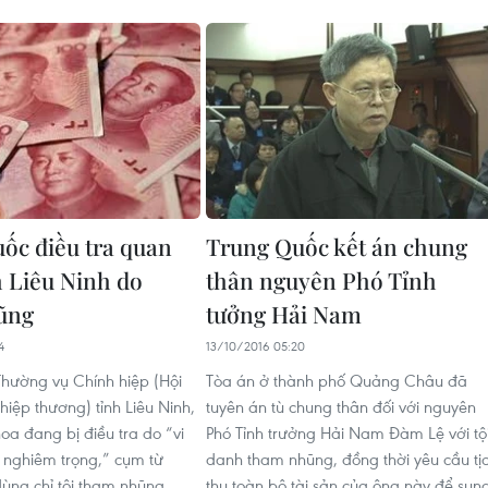
ốc điều tra quan
Trung Quốc kết án chung
h Liêu Ninh do
thân nguyên Phó Tỉnh
ũng
tưởng Hải Nam
4
13/10/2016 05:20
Thường vụ Chính hiệp (Hội
Tòa án ở thành phố Quảng Châu đã
ị hiệp thương) tỉnh Liêu Ninh,
tuyên án tù chung thân đối với nguyên
a​ đang bị điều tra do “vi
Phó Tỉnh trưởng Hải Nam Đàm Lệ với tộ
 nghiêm trọng,” cụm từ
danh tham nhũng, đồng thời yêu cầu tị
ùng chỉ tội tham nhũng.
thu toàn bộ tài sản của ông này để sun