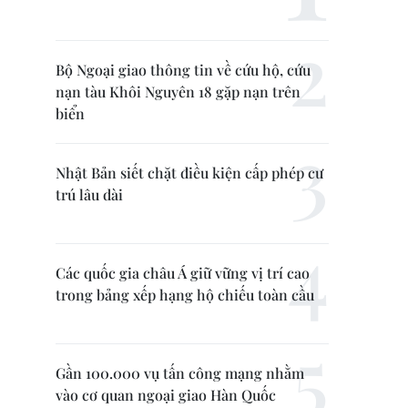
Bộ Ngoại giao thông tin về cứu hộ, cứu
nạn tàu Khôi Nguyên 18 gặp nạn trên
biển
Nhật Bản siết chặt điều kiện cấp phép cư
trú lâu dài
Các quốc gia châu Á giữ vững vị trí cao
trong bảng xếp hạng hộ chiếu toàn cầu
Gần 100.000 vụ tấn công mạng nhằm
vào cơ quan ngoại giao Hàn Quốc