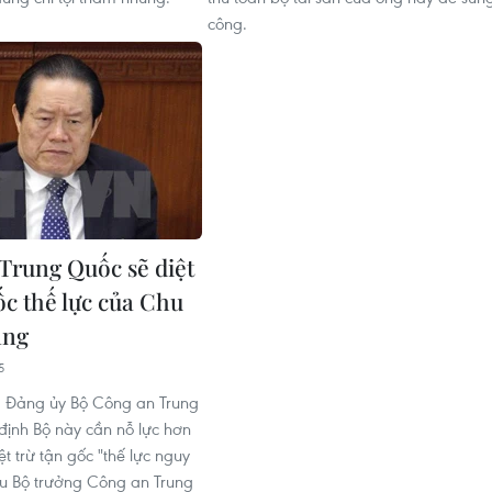
công.
Trung Quốc sẽ diệt
ốc thế lực của Chu
ang
5
, Đảng ủy Bộ Công an Trung
ịnh Bộ này cần nỗ lực hơn
t trừ tận gốc "thế lực nguy
u Bộ trưởng Công an Trung