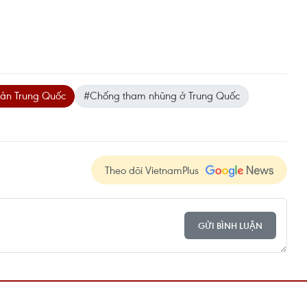
ản Trung Quốc
#Chống tham nhũng ở Trung Quốc
Theo dõi VietnamPlus
GỬI BÌNH LUẬN