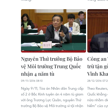
Nguyên Thứ trưởng Bộ Bảo
Công an 
vệ Môi trường Trung Quốc
trừ tận g
nhận 4 năm tù
Vĩnh Kh
09/11/2016 08:10
28/12/2016 07:2
Ngày 9/11, Tòa án Nhân dân Trung cấp
Theo Reuters
số 2 ở Bắc Kinh tuyên án 4 năm tù giam
Quốc khẳng đ
với ông Trương Lực Quân, nguyên Thứ
nữa nhằm diệ
trưởng Bộ Bảo vệ Môi trường vì tội nhận
hiểm" của cự