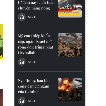
từ đêm nay, cuối tuần
chuyển nắng nóng
NGHE
Mỹ can thiệp khẩn
cấp, ngăn Israel mở
rộng đòn trừng phạt
Hezbollah
NGHE
Nga thông báo tấn
công căn cứ ngầm
của Ukraine
NGHE