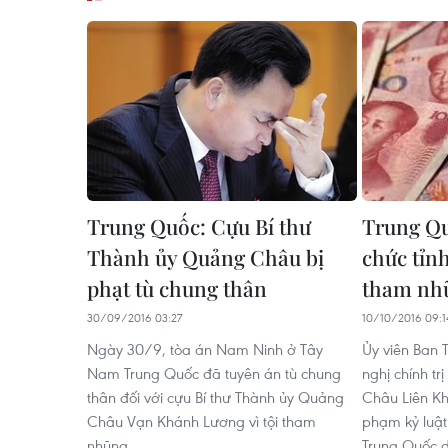
Trung Quốc: Cựu Bí thư
Trung Qu
Thành ủy Quảng Châu bị
chức tỉn
phạt tù chung thân
tham nh
30/09/2016 03:27
10/10/2016 09:1
Ngày 30/9, tòa án Nam Ninh ở Tây
Ủy viên Ban 
Nam Trung Quốc đã tuyên án tù chung
nghị chính tr
thân đối với cựu Bí thư Thành ủy Quảng
Châu Liên Kho
Châu Vạn Khánh Lương vì tội tham
phạm kỷ luật
nhũng.
Trung Quốc d