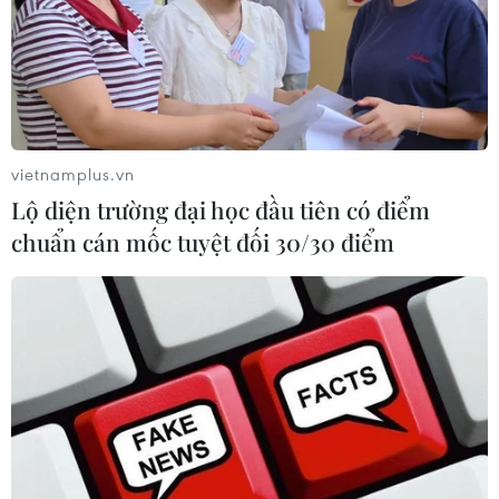
07/08/2026 13:06
Tháo gỡ dứt điểm vướng mắc hiện
hữu dự án Nhà máy điện hạt nhân
Ninh Thuận
vietnamplus.vn
07/08/2026 09:27
Lộ diện trường đại học đầu tiên có điểm
chuẩn cán mốc tuyệt đối 30/30 điểm
Masterise Homes đồng hành cùng
khách hàng trên toàn quốc với giải
pháp tài chính ưu việt
07/08/2026 08:39
Kho bạc Nhà nước: Thu ngân sách
đạt 1.896.176 tỷ đồng, bằng 74,96% dự
toán