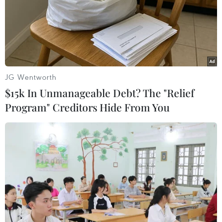
Tổng thống Mỹ Donald Trump đã để ngỏ khả năng có
thể gia hạn thời hạn chót ngày 1/3 nhằm đạt được một
thỏa thuận thương mại với Trung Quốc, trong khi vẫn
giữ mức thuế hiện tại.
JG Wentworth
$15k In Unmanageable Debt? The "Relief
Program" Creditors Hide From You