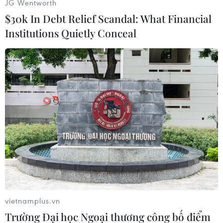
JG Wentworth
đang nắm giữ hơn 1/3 tổng số lượng trái phiếu
$30k In Debt Relief Scandal: What Financial
chính phủ Mỹ do nước ngoài sở hữu./.
Institutions Quietly Conceal
(Vietnam+)
vietnamplus.vn
Trường Đại học Ngoại thương công bố điểm