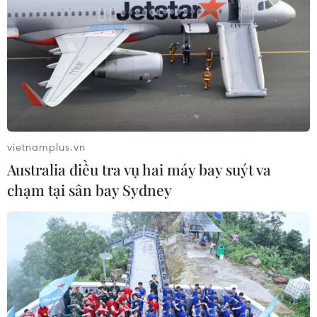
chấm dứt tâm lý trông chờ
05/08/2026 07:39
Hoàn thiện khuôn khổ pháp lý về
ngân hàng và phòng, chống rửa tiền
05/08/2026 03:43
vietnamplus.vn
Australia điều tra vụ hai máy bay suýt va
Cà Mau gỡ “điểm nghẽn” mặt bằng,
chạm tại sân bay Sydney
xây dựng kịch bản giải ngân
05/08/2026 01:18
Điều gì chờ đợi đồng yen sau cái bắt
tay giữa Mỹ-Nhật?