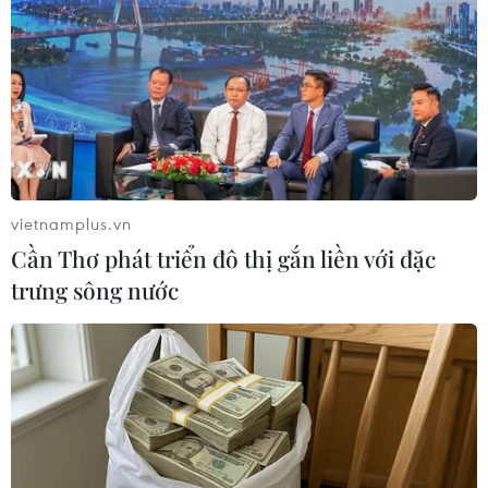
cho tiến trình đàm phán giữa hai bên.
vietnamplus.vn
Cần Thơ phát triển đô thị gắn liền với đặc
trưng sông nước
Mỹ để ngỏ khả năng kéo dài thời hạn chót
tăng thuế với hàng Trung Quốc
16/02/2019 02:53