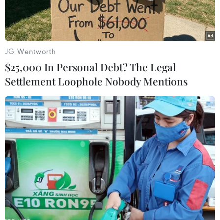
JG Wentworth
$25,000 In Personal Debt? The Legal
Settlement Loophole Nobody Mentions
Ảnh minh họa. (Nguồn: EPA/TTXVN)
Theo THX, dữ liệu do Bộ Tài chính Mỹ công bố
ngày 15/2 cho biết, Trung Quốc hiện vẫn là nước
ngoài nắm giữ trái phiếu chính phủ Mỹ lớn
nhất.