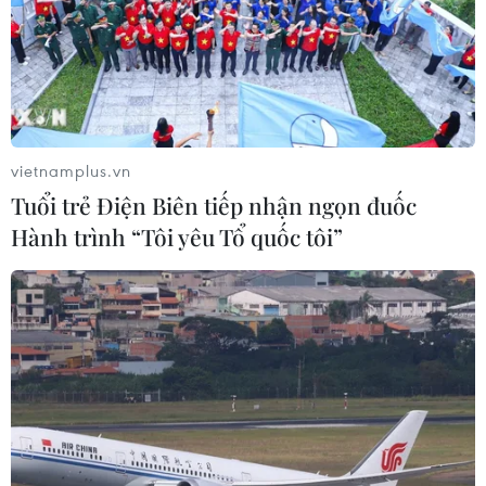
04/08/2026 14:11
Sửa Luật Trưng mua, trưng dụng tài
sản giải quyết vướng mắc trên thực
tiễn
vietnamplus.vn
04/08/2026 13:10
Tuổi trẻ Điện Biên tiếp nhận ngọn đuốc
Hành trình “Tôi yêu Tổ quốc tôi”
Đề xuất 5 nhóm chính sách sửa đổi
Luật Trưng mua, trưng dụng tài sản
04/08/2026 11:56
Xem thêm