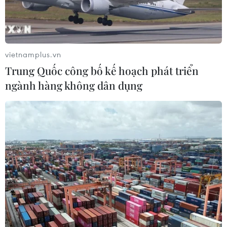
CƠ QUAN CHỦ QUẢN: THÔNG TẤN XÃ VIỆT NAM
vietnamplus.vn
Tổng Biên tập: TRẦN TIẾN DUẨN
Trung Quốc công bố kế hoạch phát triển
Phó Tổng Biên tập: NGUYỄN THỊ TÁM, KHÚC THANH
ngành hàng không dân dụng
THỦY
Sở hữu trí tuệ
Quy định sử dụng
RSS
Hỗ trợ
Ngôn ngữ
TTXVN
Dịch vụ tin
Quảng cáo
Liên hệ