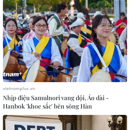
#Quỹ Thiện Tâm
#Tập đoàn VinGroup
#Hộ nghèo
#Dân tộc thiểu số
#Trung tâm Phát thanh Truyền hình Quân đội
#Tết cổ truyền
Gia Lai
Theo dõi VietnamPlus
vietnamplus.vn
Nhịp điệu Samulnori vang dội, Áo dài -
Hanbok 'khoe sắc' bên sông Hàn
TIN LIÊN QUAN