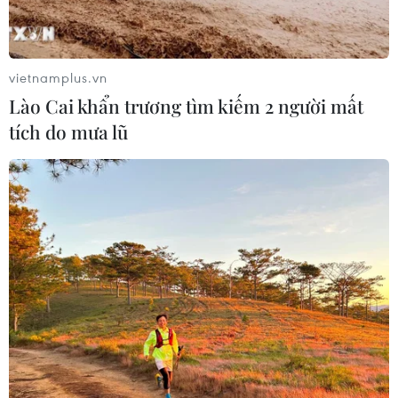
Xem thêm
vietnamplus.vn
Lào Cai khẩn trương tìm kiếm 2 người mất
tích do mưa lũ
CƠ QUAN CHỦ QUẢN: THÔNG TẤN XÃ VIỆT NAM
Tổng Biên tập: TRẦN TIẾN DUẨN
Phó Tổng Biên tập: NGUYỄN THỊ TÁM, KHÚC THANH
THỦY
Sở hữu trí tuệ
Quy định sử dụng
RSS
Hỗ trợ
Ngôn ngữ
TTXVN