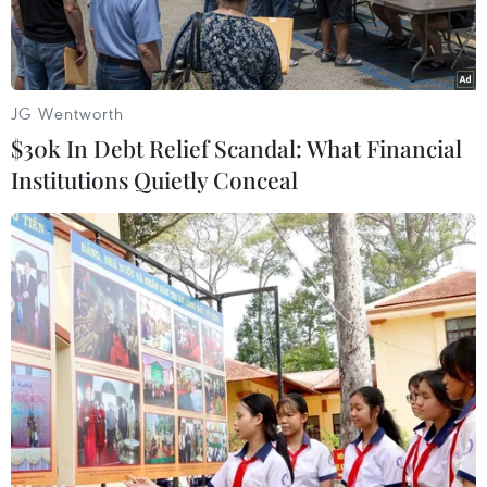
JG Wentworth
$30k In Debt Relief Scandal: What Financial
Institutions Quietly Conceal
Tặng quà Tết cho các gia đình chính sách và hộ nghèo, người
dân tộc thiểu số trên địa bàn xã Lơ Pang, huyện Mang Yang,
tỉnh Gia Lai. (Ảnh: Hồng Điệp/Vietnam+)
Sáng 14/1, Trung tâm Phát thanh Truyền hình
Quân đội phối hợp với Mặt trận Tổ quốc Việt
Nam tỉnh Gia Lai và Quỹ Thiện Tâm (Tập đoàn