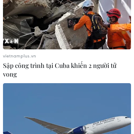
06/08/2026 23:00
An Giang: Cháy lớn ở khu dân cư
khiến 5 căn nhà bị hư hại
06/08/2026 16:12
vietnamplus.vn
Sập công trình tại Cuba khiến 2 người tử
Tiếp tục đổi mới, nâng cao hiệu quả
vong
công tác cai nghiện ma túy
06/08/2026 15:34
Khởi tố đối tượng giả danh Công an,
lừa đảo "chạy án" tại Đắk Lắk
06/08/2026 15:07