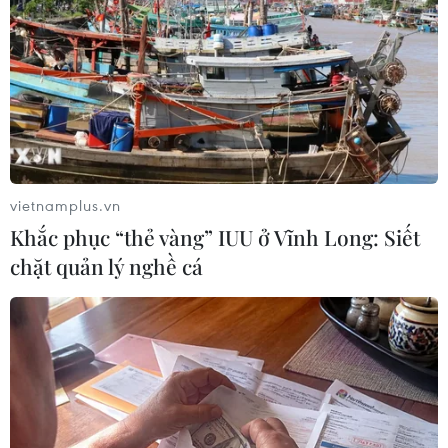
600.000 đồng và 300.000 đồng.
vietnamplus.vn
Khắc phục “thẻ vàng” IUU ở Vĩnh Long: Siết
chặt quản lý nghề cá
Quyết định của Chủ tịch nước về việc tặng
quà Tết Nguyên đán Nhâm Dần
28/12/2021 09:23