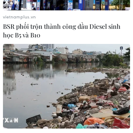
vietnamplus.vn
BSR phối trộn thành công dầu Diesel sinh
học B5 và B10
Thành phố Hồ Chí Minh mở rộng đối
tượng hỗ trợ dịp Tết Nhâm Dần 2022
09/01/2022 09:31
Sở Lao động-Thương binh và Xã hội TP.HCM đề xuất
tặng quà Tết 252 gia đình có cán bộ, công chức, viên
chức, lực lượng tham gia tuyến đầu, cá nhân tham gia
phòng, chống dịch bị tử vong do COVID-19.