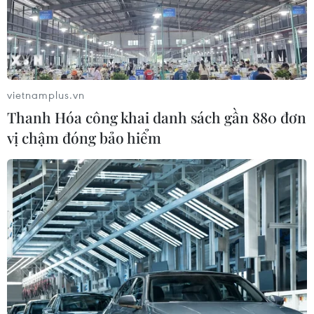
Khắc phục “thẻ vàng” IUU ở Vĩnh
Long: Siết chặt quản lý nghề cá
07/08/2026 04:41
vietnamplus.vn
Thanh Hóa công khai danh sách gần 880 đơn
Miền Bắc giảm mưa từ đêm
vị chậm đóng bảo hiểm
nay, cuối tuần chuyển nắng nóng
07/08/2026 04:41
Tiến "Bịp" hầu tòa trong vụ
án tổ chức sử dụng trái phép chất ma
túy
07/08/2026 04:40