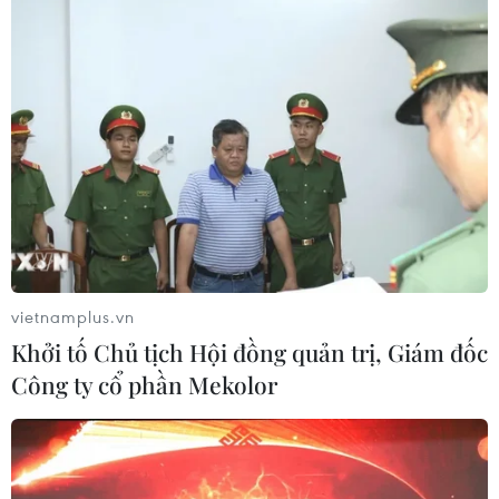
vietnamplus.vn
Khởi tố Chủ tịch Hội đồng quản trị, Giám đốc
Công ty cổ phần Mekolor
Lắng nghe nguyện vọng của nhân dân, ưu
tiên chăm lo công tác mặt trận
14/11/2019 01:46