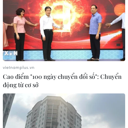
Phó Thủ tướng Trương Hòa Bình yêu cầu cấp ủy Đảng,
chính quyền các cấp cần quan tâm thực hành phát huy
dân chủ, lắng nghe ý kiến, tâm tư, nguyện vọng của
nhân dân và ưu tiên chăm lo công tác mặt trận.
vietnamplus.vn
Cao điểm "100 ngày chuyển đổi số": Chuyển
động từ cơ sở