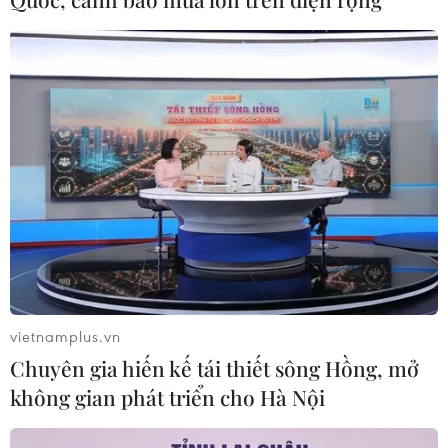
cao tốc
06/08/2026 07:14
Hà Nội: Kiểm tra, xác minh liên quan
đến sản phẩm giảm cân dạng bút
tiêm
06/08/2026 07:05
Đại biểu Quốc hội băn khoăn khả
năng cân đối vốn 2 siêu dự án giao
thông
vietnamplus.vn
06/08/2026 07:00
Chuyên gia hiến kế tái thiết sông Hồng, mở
không gian phát triển cho Hà Nội
TP Hồ Chí Minh: Dự án mở rộng
đường Phạm Văn Bạch vẫn dang dở