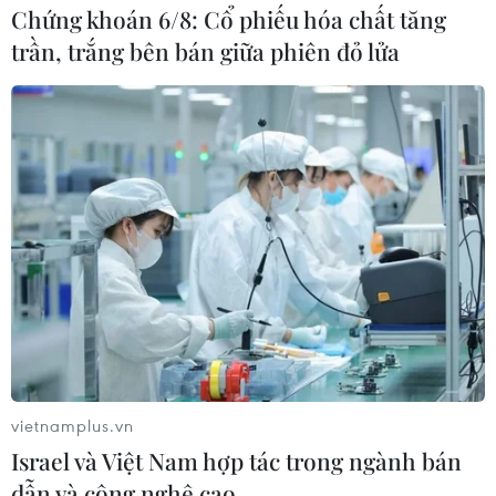
Chứng khoán 6/8: Cổ phiếu hóa chất tăng
trần, trắng bên bán giữa phiên đỏ lửa
Lãnh đạo Đảng, Nhà nước dự ngày hội đại
đoàn kết tại phường Quán Thánh
13/11/2019 22:58
Đến dự ngày hội Đại đoàn kết toàn dân tộc ở phường
Quán Thánh (quận Ba Đình, Hà Nội) có Phó Thủ tướng
Chính phủ Vương Đình Huệ; Bộ trưởng Bộ Công an Tô
Lâm.
vietnamplus.vn
Israel và Việt Nam hợp tác trong ngành bán
dẫn và công nghệ cao