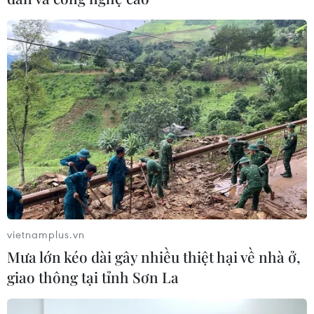
Lãnh đạo Đảng, Nhà nước, MTTQ
dự Ngày hội Đại đoàn kết toàn dân tộc
14/11/2019 00:07
vietnamplus.vn
Tối 13/11/2019, nhiều đồng chí lãnh đạo Đảng, Nhà
Mưa lớn kéo dài gây nhiều thiệt hại về nhà ở,
nước, Mặt trận Tổ quốc Việt Nam và Thành phố Hà Nội
giao thông tại tỉnh Sơn La
đến dự Ngày hội Đại đoàn kết toàn dân tộc tại phường
Quán Thánh, quận Ba Đình, Hà Nội.