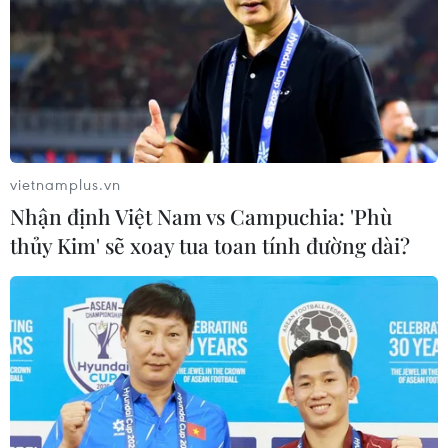
vietnamplus.vn
Nhận định Việt Nam vs Campuchia: 'Phù
thủy Kim' sẽ xoay tua toan tính đường dài?
Đoàn công tác đến dâng hương tại Khu lưu niệm Thủ tướng
Chính phủ Võ Văn Kiệt ở thị trấn Vũng Liêm, huyện Vũng Liêm.
(Ảnh: Lê Thúy Hằng/TTXVN)
(TTXVN/Vietnam+)