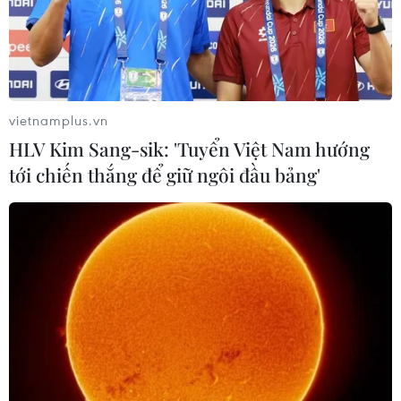
vietnamplus.vn
HLV Kim Sang-sik: 'Tuyển Việt Nam hướng
tới chiến thắng để giữ ngôi đầu bảng'
#Trưởng Ban Tổ chức Trung ương Phạm Minh Chính
#Ngày hội Đại đoàn kết
#Vĩnh Long
#Quỹ vì người nghèo
Vĩnh Long