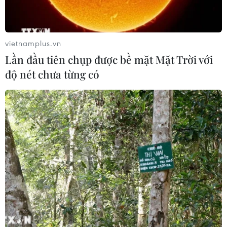
Theo dõi VietnamPlus
vietnamplus.vn
Lần đầu tiên chụp được bề mặt Mặt Trời với
độ nét chưa từng có
TIN LIÊN QUAN