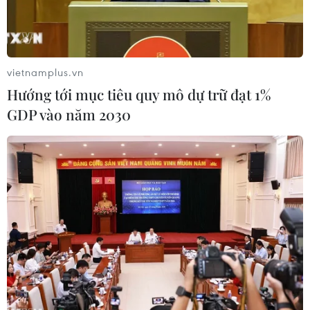
vietnamplus.vn
Hướng tới mục tiêu quy mô dự trữ đạt 1%
GDP vào năm 2030
Trưởng ban Tổ chức Trung ương Phạm Minh Chính phát biểu
trong Ngày hội. (Ảnh: Lê Thúy Hằng/TTXVN)
Chiều 16/11, Đoàn công tác Trung ương do Ủy
viên Bộ Chính trị, Bí thư Trung ương Đảng,
Trưởng Ban Tổ chức Trung ương Phạm Minh
Chính làm trưởng đoàn, đã đến dự Ngày hội Đại