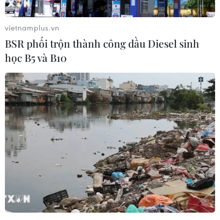
vietnamplus.vn
Đại diện gia đình và đông đảo bạn bè Pháp và Việt Nam tới dự
BSR phối trộn thành công dầu Diesel sinh
buổi lễ. (Ảnh: Thu Hà/Vietnam+)
học B5 và B10
(TTXVN/Vietnam+)