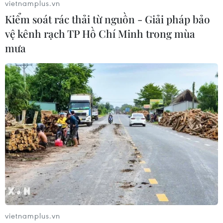
vietnamplus.vn
Kiểm soát rác thải từ nguồn - Giải pháp bảo
vệ kênh rạch TP Hồ Chí Minh trong mùa
#Đại sứ Đinh Toàn Thắng
#Huân chương Hữu nghị
mưa
#Đảng Cộng sản Pháp
#Không gian Hồ Chí Minh
#Bia tưởng niệm
Pháp
Theo dõi VietnamPlus
TIN LIÊN QUAN
vietnamplus.vn