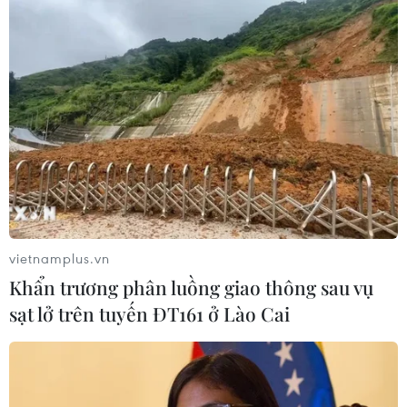
06/07/2021 14:07
Đại sứ Đinh Toàn Thắng khẳng định Việt Nam mong
muốn là cầu nối để Pháp ngữ gia tăng vai trò trong khu
vực và phát triển là điều kiện cơ bản để có hòa bình và
ổn định.
vietnamplus.vn
Khẩn trương phân luồng giao thông sau vụ
sạt lở trên tuyến ĐT161 ở Lào Cai