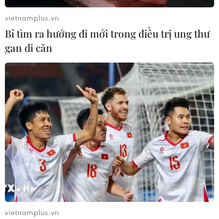
thiết bị y tế; nhiều bác sỹ Việt Nam được đào tạo
vietnamplus.vn
chuyên môn ở cả Pháp và Việt Nam.
Bỉ tìm ra hướng đi mới trong điều trị ung thư
gan di căn
Bạn bè quốc tế tại Pháp chúc mừng Việt
vietnamplus.vn