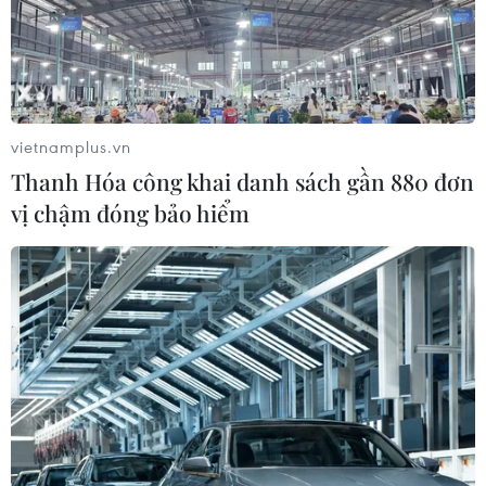
vietnamplus.vn
Thanh Hóa công khai danh sách gần 880 đơn
vị chậm đóng bảo hiểm
Nhóm nghị sỹ Hữu nghị Pháp-Việt Nam
cam kết ủng hộ Việt Nam
21/07/2021 00:15
Bà Deroche đã bày tỏ quan tâm và chia sẻ tình hình của
Việt Nam trong ứng phó với đại dịch COVID-19, cũng
như những thách thức mà Việt Nam hiện nỗ lực tập
trung để vượt qua.