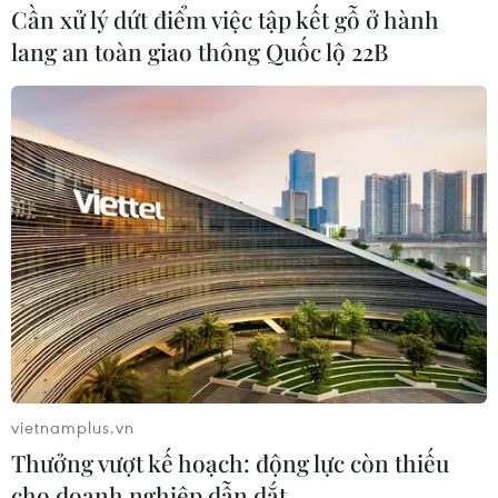
Cần xử lý dứt điểm việc tập kết gỗ ở hành
lang an toàn giao thông Quốc lộ 22B
Các hội đoàn Việt Nam và bạn bè Pháp
ủng hộ Quỹ vaccine phòng COVID-19
25/06/2021 23:47
vietnamplus.vn
Ông Vương Hữu Nhân, Chủ tịch Hội người Việt Nam tại
Thưởng vượt kế hoạch: động lực còn thiếu
Pháp, khẳng định mặc dù số tiền ủng hộ không lớn song
đó là tình cảm, trách nhiệm của cộng đồng người Việt
cho doanh nghiệp dẫn dắt