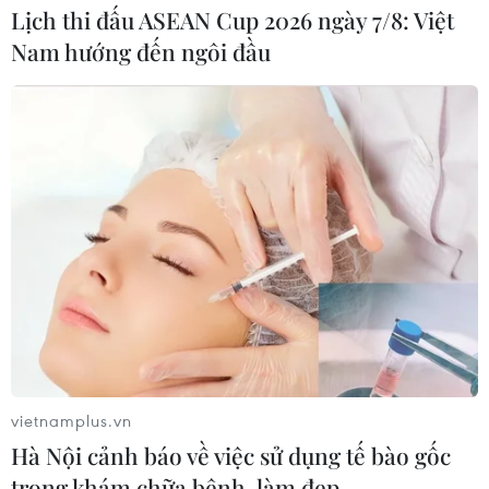
Nam nhân dịp Quốc khánh 2/9
Lịch thi đấu ASEAN Cup 2026 ngày 7/8: Việt
31/08/2021 07:27
Nam hướng đến ngôi đầu
Chiều 30/8 tại Pháp, Đại sứ Lào Yong Chanthalangsy
đã bày tỏ sự kính trọng đối với Chủ tịch Hồ Chí Minh và
chúc mừng đất nước và nhân dân Việt Nam, nhân kỷ
niệm 76 năm ngày Quốc khánh 2/9.
vietnamplus.vn
Hà Nội cảnh báo về việc sử dụng tế bào gốc
trong khám chữa bệnh, làm đẹp