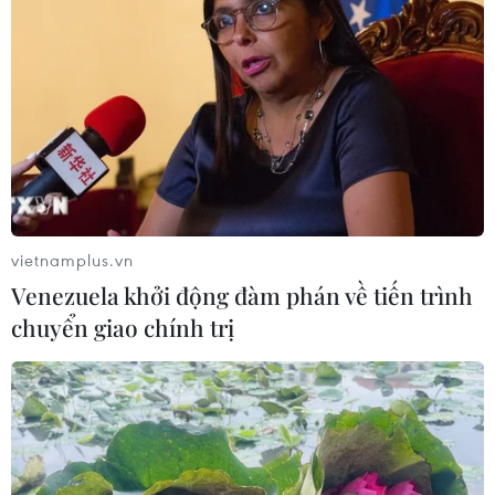
Nhóm Nghị sỹ hữu nghị Pháp-Việt khẳng
định tiếp tục ủng hộ Việt Nam
08/07/2021 03:25
Nhóm Nghị sỹ hữu nghị Pháp-Việt tại Quốc hội Pháp sẽ
tiếp tục hỗ trợ Việt Nam trong nhiều vấn đề mang tính
chiến lược trong thời gian tới.
vietnamplus.vn
Venezuela khởi động đàm phán về tiến trình
chuyển giao chính trị