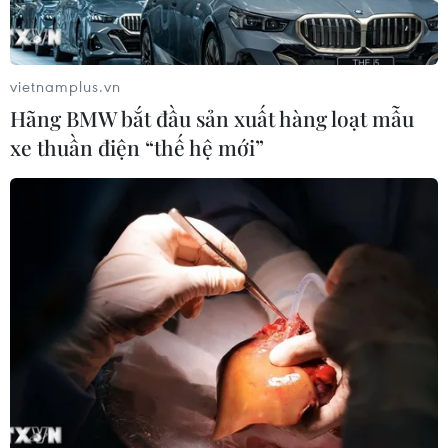
vietnamplus.vn
Hãng BMW bắt đầu sản xuất hàng loạt mẫu
xe thuần điện “thế hệ mới”
Liên đoàn Y tế Pháp-Việt đóng góp tích
cực cho quan hệ giữa hai nước
07/08/2021 00:06
Nhờ sự vận động của Liên đoàn Y tế Pháp-Việt, nhiều
bệnh viện của Việt Nam đã được hỗ trợ máy móc và