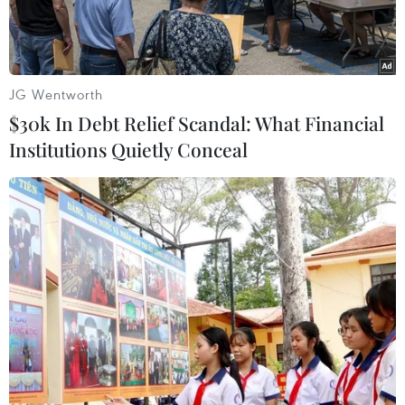
JG Wentworth
$30k In Debt Relief Scandal: What Financial
Institutions Quietly Conceal
Ông Jean-Charles Negre, nguyên Điều phối viên Ban thường vụ
Đảng Cộng sản Pháp (PCF)
Theo phóng viên TTXVN tại Pháp, chiều ngày
8/9, tại trụ sở Đại sứ quán Việt Nam ở thủ đô
Paris, thừa ủy quyền của Chủ tịch nước, Đại sứ