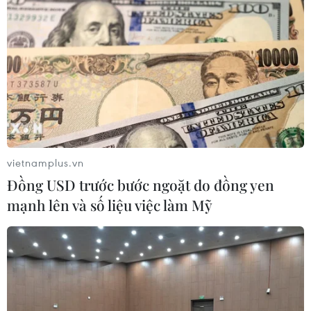
vietnamplus.vn
#Tướng quân Phạm Ngũ Lão
#Đánh giặc giữ nước
Đồng USD trước bước ngoặt do đồng yen
#Hội đền Phù Ủng
#Lễ dâng hương
Hưng Yên
mạnh lên và số liệu việc làm Mỹ
Theo dõi VietnamPlus