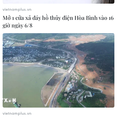
vietnamplus.vn
Mở 1 cửa xả đáy hồ thủy điện Hòa Bình vào 16
giờ ngày 6/8
Dâng hương tưởng niệm ngày Phạm Ngũ
Lão ra quân
10/02/2014 13:19
Lễ dâng hương tưởng niệm ngày tướng quân Phạm
Ngũ Lão ra quân đã diễn ra tại xã Phù Ủng (Ân Thi,
Hưng Yên).
vietnamplus.vn