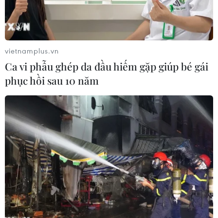
vietnamplus.vn
Ca vi phẫu ghép da đầu hiếm gặp giúp bé gái
phục hồi sau 10 năm
Các đại biểu dự lễ dâng hương tưởng niệm Ngày Tướng quân
Phạm Ngũ Lão ra quân đánh giặc giữ nước. (Ảnh: Mai
Ngoan/TTXVN)
Ngày 20/2 (tức 11 tháng Giêng năm Giáp Thìn),
tại Khu Di tích lịch sử văn hóa đền Phù Ủng, xã
Phù Ủng, huyện Ân Thi, tỉnh Hưng Yên, Lễ dâng