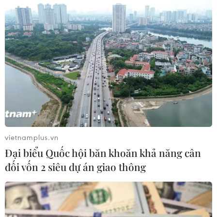
Tưởng niệm 748 năm ngày
Tướng quân Phạm Ngũ
Lão ra quân đánh giặc
Hằng năm, nhân dân Phù Ủng lấy
ngày 11 tháng Giêng Âm lịch
(ngày Tướng quân Phạm Ngũ Lão
ra quân đánh giặc) để tổ chức Lễ
hội truyền thống, tưởng nhớ công
lao của vị tướng tài ba.
vietnamplus.vn
Đại biểu Quốc hội băn khoăn khả năng cân
(TTXVN/Vietnam+)
đối vốn 2 siêu dự án giao thông