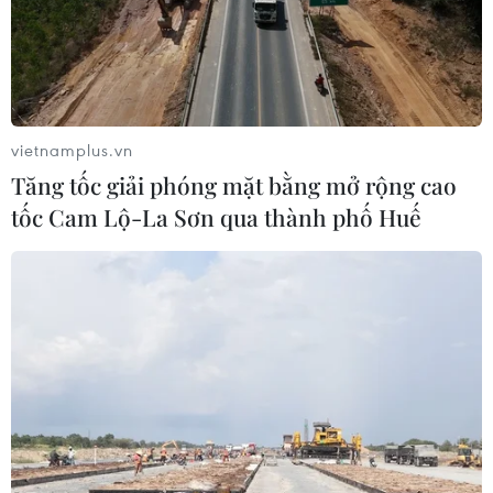
được cấp phép
06/08/2026 04:22
Nâng cao hiệu quả đấu tranh phòng,
chống tội phạm và vi phạm pháp luật
vietnamplus.vn
06/08/2026 04:13
Tăng tốc giải phóng mặt bằng mở rộng cao
tốc Cam Lộ-La Sơn qua thành phố Huế
Đắk Lắk tháo gỡ khó khăn, đảm bảo
đủ sách giáo khoa cho năm học mới
06/08/2026 04:12
Cảnh báo thủ đoạn lừa đảo đưa lao
động thời vụ sang Hàn Quốc
06/08/2026 04:11