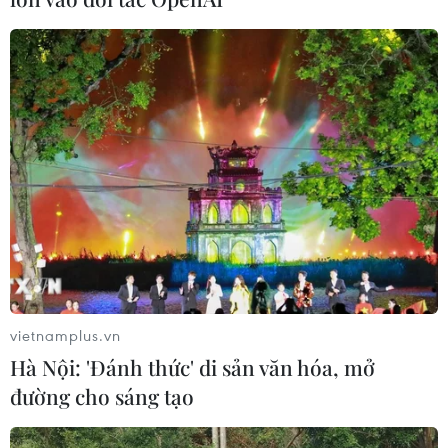
Đầu tư hơn 6.209 tỷ đồng hoàn thiện
hạ tầng dùng chung Bến cảng Liên
Chiểu
06/08/2026 06:28
Thêm một nhóm dàn cảnh cướp giật
tại khu Tân Huê Viên sa lưới
06/08/2026 05:57
Bàn giao 24 căn nhà tái định cư cho
các hộ dân bị lũ quét ở Mường Than
vietnamplus.vn
06/08/2026 05:26
Hà Nội: 'Đánh thức' di sản văn hóa, mở
đường cho sáng tạo
Quảng Trị: Mùa mưa lũ cận kề,