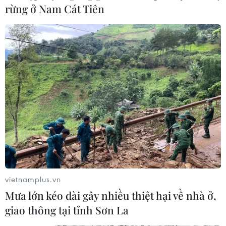
rừng ở Nam Cát Tiên
Nhiều hoạt động hỗ trợ người dân trên
đường về quê từ vùng dịch
09/10/2021 02:46
Chính quyền, các tổ chức, đoàn thể, nhà hảo tâm tại Đà
Nẵng, Đồng Tháp. Đắk Lắk tổ chức điểm nghỉ chân,
cung cấp đồ ăn, nước uống, nhu yếu phẩm, sửa xe...
miễn phí cho người dân từ vùng dịch về quê.
vietnamplus.vn
Mưa lớn kéo dài gây nhiều thiệt hại về nhà ở,
giao thông tại tỉnh Sơn La