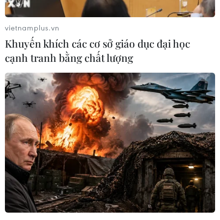
Nội.
vietnamplus.vn
Khuyến khích các cơ sở giáo dục đại học
cạnh tranh bằng chất lượng
Chiến dịch thanh niên tình nguyện: Lan
tỏa những giá trị tốt đẹp