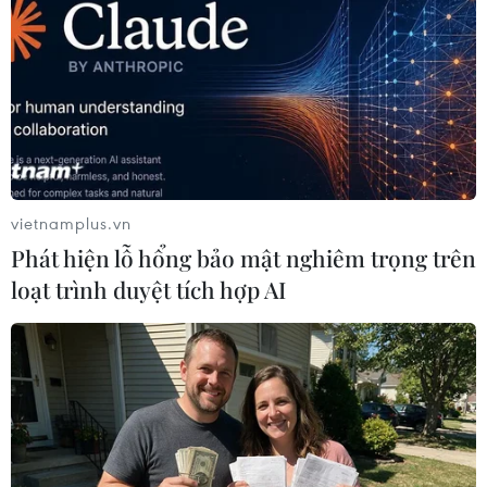
Dương, Bắc Giang, Bắc Ninh, vào hỗ trợ các tỉnh
phía Nam chống dịch, vận chuyển hỗ trợ các
tỉnh phía Nam và địa bàn có dịch nhiều chuyến
hàng vật tư y tế, nhu yếu phẩm thiết yếu…/.
(Vietnam+)
vietnamplus.vn
Phát hiện lỗ hổng bảo mật nghiêm trọng trên
loạt trình duyệt tích hợp AI