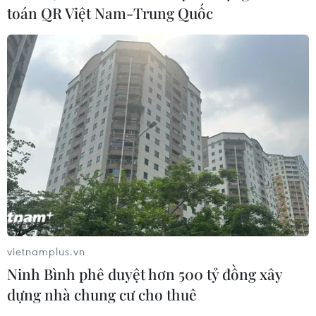
toán QR Việt Nam-Trung Quốc
TIN CÙNG CHUYÊN MỤC
An Giang: Cháy lớn ở khu dân cư
vietnamplus.vn
khiến 5 căn nhà bị hư hại
Ninh Bình phê duyệt hơn 500 tỷ đồng xây
06/08/2026 16:12
dựng nhà chung cư cho thuê