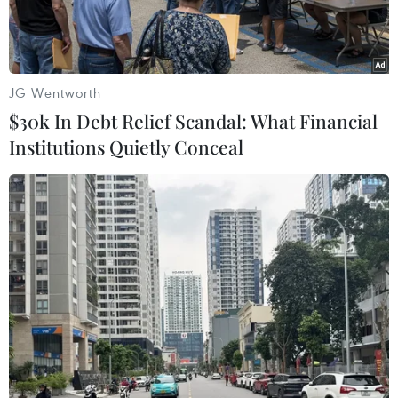
đô.
JG Wentworth
$30k In Debt Relief Scandal: What Financial
Institutions Quietly Conceal
Ủy viên Ban chấp hành Trung ương Đảng, Phó trưởng ban
thường trực Ban Dân vận Trung ương Phạm Tất Thắng và Ủy
viên Ban chấp hành Trung ương Đảng, Phó bí thư thường trực
Thành ủy Hà Nội Nguyễn Thị Tuyến trao giải thưởng “Thanh
niên sống đẹp” năm 2021 (Ảnh: Việt Anh/Vietnam+)