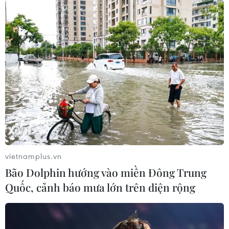
Đoàn kết, phấn đấu vì hạnh phúc và sự
tiến bộ của thanh niên
13/10/2021 04:42
Khắc ghi lời dạy của Bác, trong công cuộc đổi mới,
thanh niên luôn là người đi đầu trong sự nghiệp công
nghiệp hóa, hiện đại hóa đất nước vì mục tiêu dân
vietnamplus.vn
giàu, nước mạnh, dân chủ, công bằng, văn minh.
Bão Dolphin hướng vào miền Đông Trung
Quốc, cảnh báo mưa lớn trên diện rộng