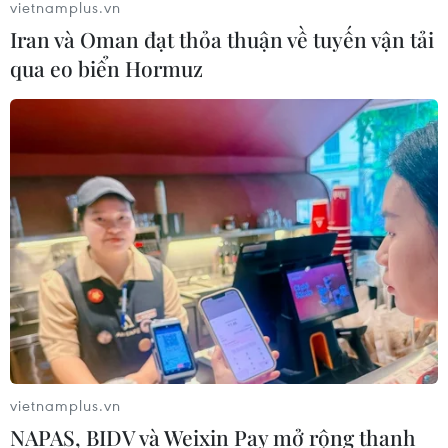
vietnamplus.vn
Iran và Oman đạt thỏa thuận về tuyến vận tải
qua eo biển Hormuz
vietnamplus.vn
NAPAS, BIDV và Weixin Pay mở rộng thanh