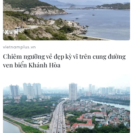
2030
06/08/2026 12:24
Tuyên Quang khẩn trương khắc
phục sạt lở trên các tuyến giao thông
vietnamplus.vn
06/08/2026 11:54
Chiêm ngưỡng vẻ đẹp kỳ vĩ trên cung đường
ven biển Khánh Hòa
Cà Mau hợp nhất 4 trường cao đẳng,
tăng quy mô đào tạo nhân lực chất
lượng cao
06/08/2026 11:43
Chiến dịch 500 ngày đêm:
Điện Biên hoàn thành gần 90% thu