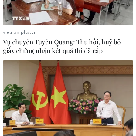
vietnamplus.vn
Vụ chuyên Tuyên Quang: Thu hồi, huỷ bỏ
giấy chứng nhận kết quả thi đã cấp
Thanh niên Thủ đô xung kích
trong dịp cao điểm bóc tách F0
13/09/2021 05:14
18 ngàn đoàn viên, thanh niên Thủ đô từ các quận,
huyện, xã, phường đã tăng cường xung kích tham gia
hỗ trợ lấy mẫu xét nghiệm COVID-19 trên địa bàn Hà