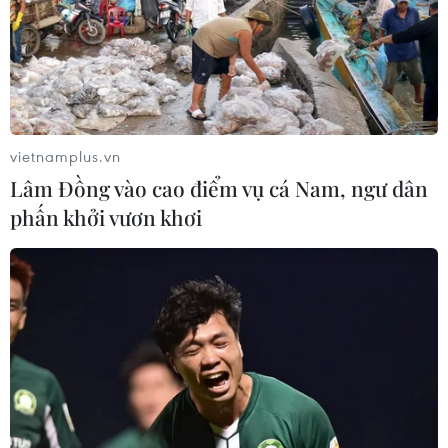
vietnamplus.vn
Lâm Đồng vào cao điểm vụ cá Nam, ngư dân
phấn khởi vươn khơi