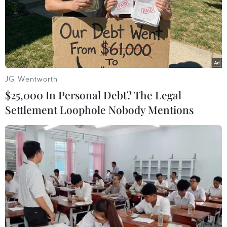
#Hội Liên Hiệp Thanh Niên Việt Nam
#Thanh Niên Sống Đẹp
#Trung Ương Đoàn
#Hiến Máu Tình Nguyện
TP. Hà Nội
JG Wentworth
$25,000 In Personal Debt? The Legal
Settlement Loophole Nobody Mentions
Theo dõi VietnamPlus
TIN LIÊN QUAN