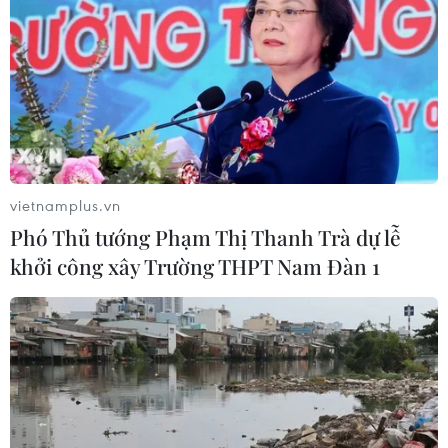
hiến máu và ủng hộ các hoạt động hiến máu
tình nguyện, tạo nét đẹp văn hóa, nhân văn
trong xã hội.
vietnamplus.vn
Phó Thủ tướng Phạm Thị Thanh Trà dự lễ
khởi công xây Trường THPT Nam Đàn 1
Cán bộ, công chức, viên chức Ủy ban Trung ương MTTQ Việt
Nam tham gia hiến máu. (Ảnh: Dương Giang/TTXVN)