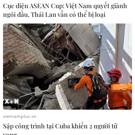
Cục diện ASEAN Cup: Việt Nam quyết giành
ngôi đầu, Thái Lan vẫn có thể bị loại
vietnamplus.vn
Sập công trình tại Cuba khiến 2 người tử
vong