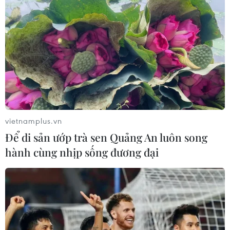
vietnamplus.vn
Để di sản ướp trà sen Quảng An luôn song
hành cùng nhịp sống đương đại
Viện Huyết học khẩn thiết kêu gọi người
dân hiến máu nhóm O, A
07/04/2020 05:45