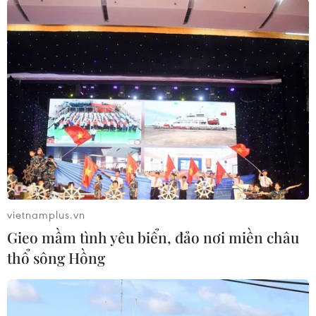
của các cấp, các ngành trong công tác tuyên
truyền, vận động, nâng cao nhận thức, trách
nhiệm của nhân dân để góp phần giải quyết
tình trạng trên.
Vừa qua, Tổng Bí thư, Chủ tịch nước Nguyễn
Phú Trọng đã có Thư gửi đồng bào, đồng chí,
chiến sỹ cả nước nhân Ngày Toàn dân hiến máu
tình nguyện.
Trong thư nêu rõ: “Vì sức khỏe cộng đồng và vì
sức khỏe của chính mình. Tôi kêu gọi đồng bào,
vietnamplus.vn
đồng chí, chiến sỹ cả nước, mỗi người khỏe
Gieo mầm tình yêu biển, đảo nơi miền châu
mạnh, đủ tiêu chuẩn hãy luôn sẵn sàng, hăng
thổ sông Hồng
hái tham gia hiến máu và tích cực vận động mọi
người cùng hiến máu thường xuyên cứu người
để giúp cho mỗi người kiểm tra được sức khỏe