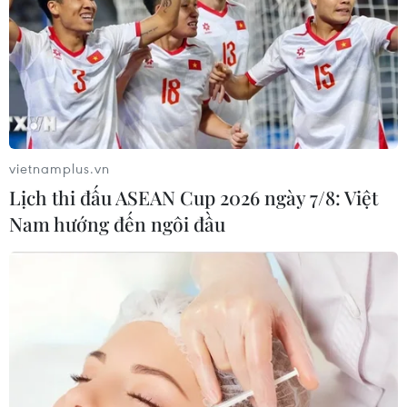
Cả tháng Ba, Viện Huyết học-Truyền máu Trung ương chỉ
tiếp nhận được 16.000 đơn vị máu, suy giảm khá nhiều
so với con số 32.000-36.000 đơn vị ở thời điểm này
hằng năm.
vietnamplus.vn
Lịch thi đấu ASEAN Cup 2026 ngày 7/8: Việt
Nam hướng đến ngôi đầu