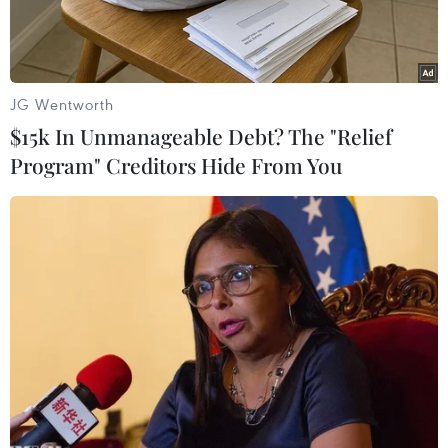
JG Wentworth
$15k In Unmanageable Debt? The "Relief
Program" Creditors Hide From You
Chủ tịch Ủy ban Trung ương Mặt trận Tổ quốc Việt Nam Trần
Thanh Mẫn phát động. (Ảnh: Dương Giang/TTXVN)
Ngày 13/4, tại Hà Nội, Ban Thường trực Ủy ban
Trung ương Mặt trận Tổ quốc Việt Nam tổ chức
Lễ phát động trực tuyến hưởng ứng Thư kêu gọi