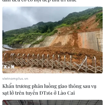
#Hiến máu tình nguyện
#Trần Thanh Mẫn
#Ủy ban Trung ương Mặt trận Việt Nam
#Hội Chữ Thập Đỏ
#COVID-19
#Hiến máu cứu người
Theo dõi VietnamPlus
vietnamplus.vn
Khẩn trương phân luồng giao thông sau vụ
TIN LIÊN QUAN
sạt lở trên tuyến ĐT161 ở Lào Cai