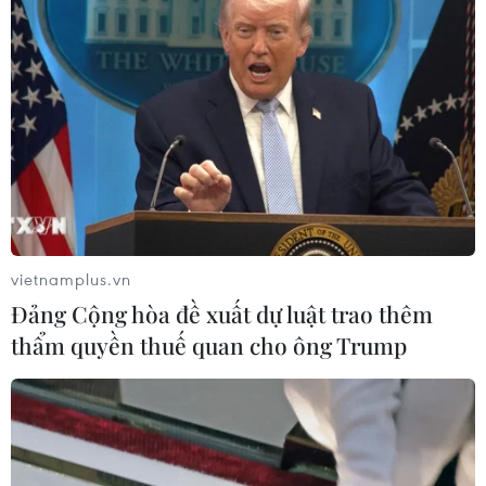
02/08/2026 10:10
Điều trị hiệu quả ca ung thư phổi
mang đồng thời hai đột biến gen
hiếm gặp
02/08/2026 05:58
Giao chỉ tiêu bao phủ bảo hiểm y tế
vietnamplus.vn
toàn quốc đạt 100% vào năm 2030
Đảng Cộng hòa đề xuất dự luật trao thêm
02/08/2026 04:54
thẩm quyền thuế quan cho ông Trump
Tạo đột phá từ y tế cơ sở đến phát
triển nguồn nhân lực
02/08/2026 03:25