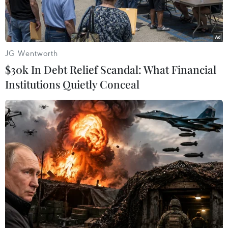
JG Wentworth
$30k In Debt Relief Scandal: What Financial
Institutions Quietly Conceal
Vàng miếng được bán tại Seoul (Hàn Quốc). (Ảnh: AFP/TTXVN)
Trong phiên giao dịch ngày 28/9, giá vàng châu
Á tăng nhưng vẫn gần mức thấp của sáu tháng
ghi nhận được trong phiên trước đó do đồng