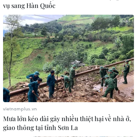
vụ sang Hàn Quốc
TIN LIÊN QUAN
vietnamplus.vn
Mưa lớn kéo dài gây nhiều thiệt hại về nhà ở,
giao thông tại tỉnh Sơn La
Chứng khoán thế giới phân mảnh sau khi