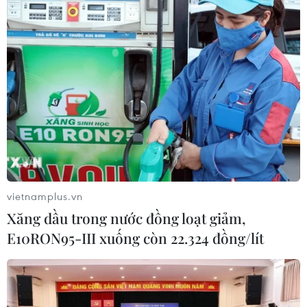
Triều Tiên mở đường bay Bình
Nhưỡng-Wonsan Kalma thúc đẩy du
lịch
06/08/2026 02:05
Giá vàng ngày 6/8: Bảng giá tại các
công ty vàng bạc đá quý
06/08/2026 01:54
vietnamplus.vn
Xăng dầu trong nước đồng loạt giảm,
Giá dầu thô biến động nhẹ khi triển
E10RON95-III xuống còn 22.324 đồng/lít
vọng đàm phán Trung Đông vẫn khó
đoán
06/08/2026 00:26