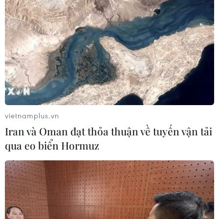
vietnamplus.vn
Iran và Oman đạt thỏa thuận về tuyến vận tải
qua eo biển Hormuz
TIN CÙNG CHUYÊN MỤC