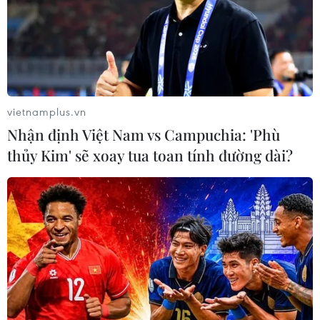
vietnamplus.vn
Nhận định Việt Nam vs Campuchia: 'Phù
thủy Kim' sẽ xoay tua toan tính đường dài?
Giá dầu thô Mỹ chạm đỉnh trong hơn 1
năm, tiến sát mốc 100 USD
28/09/2023 01:27
Giá dầu ngọt nhẹ WTI của Mỹ giao tháng 11 tăng 3,6%,
lên 93,68 USD/thùng khi các nhà giao dịch dầu mỏ bắt
đầu cân nhắc mức giá 100 USD.