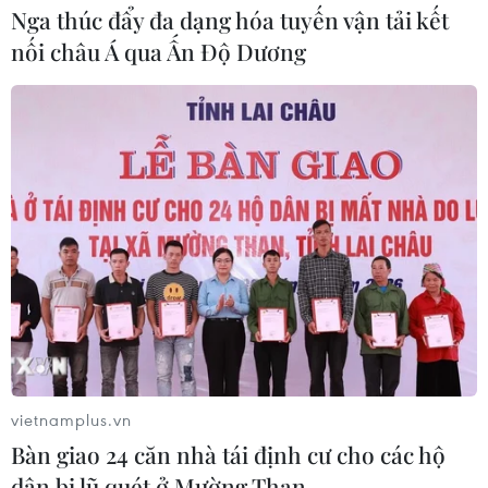
Nga thúc đẩy đa dạng hóa tuyến vận tải kết
nối châu Á qua Ấn Độ Dương
vietnamplus.vn
Bàn giao 24 căn nhà tái định cư cho các hộ
dân bị lũ quét ở Mường Than