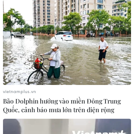
giá dầu chạm đỉnh 10 tháng
20/09/2023 01:50
Chứng khoán toàn cầu đi ngược chiều nhau trong phiên
19/9 trước khi Fed công bố quyết định lãi suất trong bối
cảnh giá dầu chạm mức “đỉnh” mới của nhiều tháng
trước khi quay đầu giảm.
vietnamplus.vn
Bão Dolphin hướng vào miền Đông Trung
Quốc, cảnh báo mưa lớn trên diện rộng