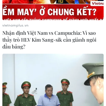
vietnamplus.vn
Nhận định Việt Nam vs Campuchia: Vì sao
thầy trò HLV Kim Sang-sik cần giành ngôi
đầu bảng?
Giá vàng thế giới tiếp tục giảm mạnh,
thương hiệu SJC ít biến động
28/09/2023 02:36
Mặc dù thị trường thế giới điều chỉnh mạnh, song giá