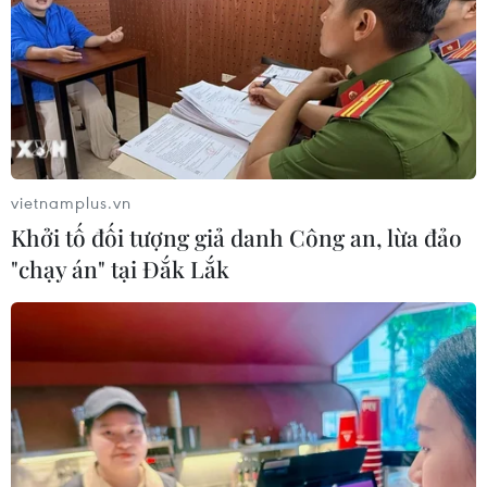
Ngoại giao kinh tế: Kiến tạo hệ sinh
thái đồng hành và thúc đẩy tự chủ
công nghệ
06/08/2026 15:33
Việt Nam tiếp tục là thị trường trọng
điểm của doanh nghiệp thực phẩm
vietnamplus.vn
Ba Lan
Khởi tố đối tượng giả danh Công an, lừa đảo
06/08/2026 14:03
"chạy án" tại Đắk Lắk
Lâm Đồng vào cao điểm vụ cá Nam,
ngư dân phấn khởi vươn khơi
06/08/2026 09:06
Giá dầu tăng khi nhà đầu tư thận