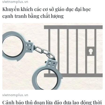
vietnamplus.vn
Khuyến khích các cơ sở giáo dục đại học
cạnh tranh bằng chất lượng
#giá vàng châu Á
#đồng USD
#giá dầu
#chứng khoán châu Á
#thị trường
Mỹ
Nhật Bản
Trung Quốc
Theo dõi VietnamPlus
vietnamplus.vn
Cảnh báo thủ đoạn lừa đảo đưa lao động thời