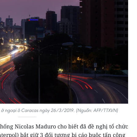
ện ở ngoại ô Caracas ngày 26/3/2019. (Nguồn: AFP/TTXVN)
hống Nicolas Maduro cho biết đã đề nghị tổ chức
terpol) bắt giữ 3 đối tượng bị cáo buộc tấn công