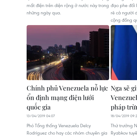
mất điện trên diện rộng ở nước này trong
đạo phe đối 
những ngày qua.
rẽ cả người 
cộng đồng qu
Chính phủ Venezuela nỗ lực
Nga sẽ g
ổn định mạng điện lưới
Venezuel
quốc gia
pháp trừ
13/04/2019 04:07
18/04/2019 09:2
Phó Tổng thống Venezuela Delcy
Thứ trưởng N
Rodriguez cho hay các nhóm chuyên gia
Ryabkov tuyê