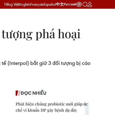
Tiếng Việt
English
Français
Español
中文
Русский
i tượng phá hoại
ế (Interpol) bắt giữ 3 đối tượng bị cáo
ĐỌC NHIỀU
Phát hiện chủng probiotic mới giúp ức
chế vi khuẩn HP gây bệnh dạ dày