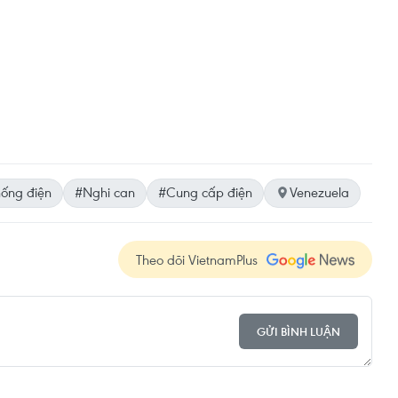
hống điện
#Nghi can
#Cung cấp điện
Venezuela
Theo dõi VietnamPlus
GỬI BÌNH LUẬN