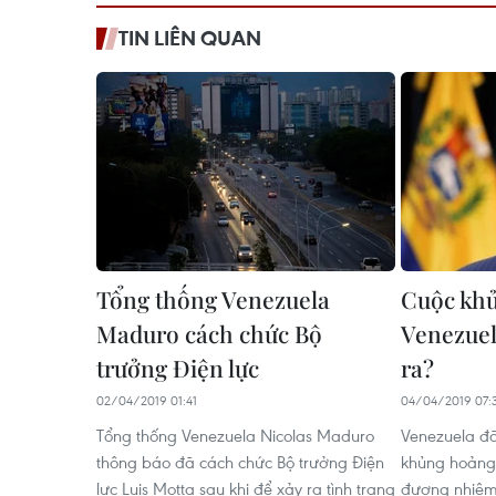
TIN LIÊN QUAN
Tổng thống Venezuela
Cuộc kh
Maduro cách chức Bộ
Venezuel
trưởng Điện lực
ra?
02/04/2019 01:41
04/04/2019 07:
Tổng thống Venezuela Nicolas Maduro
Venezuela đã
thông báo đã cách chức Bộ trưởng Điện
khủng hoảng 
lực Luis Motta sau khi để xảy ra tình trạng
đương nhiệm