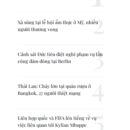
Xả súng tại lễ hội ẩm thực ở Mỹ, nhiều
người thương vong
Cảnh sát Đức tiêu diệt nghi phạm vụ tấn
công đám đông tại Berlin
Thái Lan: Cháy lớn tại quán rượu ở
Bangkok, 27 người thiệt mạng
Liên hợp quốc và FIFA lên tiếng về vụ
việc liên quan tới Kylian Mbappe