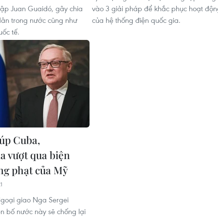
lập Juan Guaidó, gây chia
vào 3 giải pháp để khắc phục hoạt độn
dân trong nước cũng như
của hệ thống điện quốc gia.
ốc tế.
iúp Cuba,
a vượt qua biện
ng phạt của Mỹ
1
goại giao Nga Sergei
n bố nước này sẽ chống lại