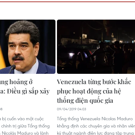
ủng hoảng ở
Venezuela từng bước khắc
a: Điều gì sắp xảy
phục hoạt động của hệ
thống điện quốc gia
38
09/04/2019 04:03
 bị cuốn vào một cuộc
Tổng thống Venezuela Nicolas Maduro
chính trị giữa Tổng thống
khẳng định các chuyên gia và nhân viê
 Nicolás Maduro và lãnh
kỹ thuật ngành điện lực đang tập trung