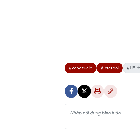
#Venezuela
#Interpol
#Hệ t