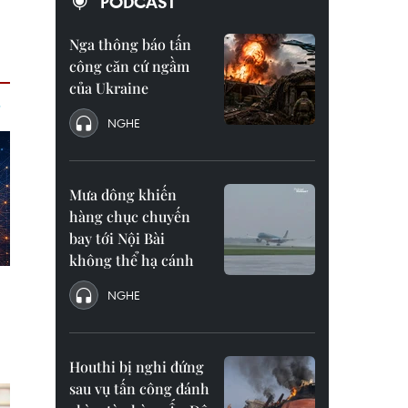
PODCAST
Nga thông báo tấn
công căn cứ ngầm
của Ukraine
NGHE
Mưa dông khiến
hàng chục chuyến
bay tới Nội Bài
không thể hạ cánh
NGHE
Houthi bị nghi đứng
sau vụ tấn công đánh