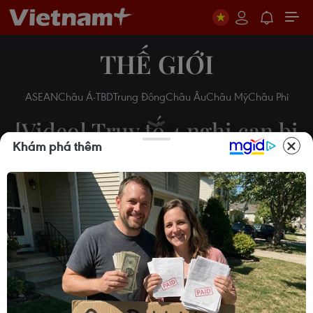
THẾ GIỚI
ASEAN
Châu Á-TBD
Trung Đông
Châu Âu
Châu Mỹ
Châu Phi
[Video] Truy tố 4 nghi can bị
Khám phá thêm
cáo buộc bắn rơi máy bay
MH17
20/06/2019 03:09
Theo dõi VietnamPlus