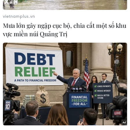
Video
vietnamplus.vn
Mưa lớn gây ngập cục bộ, chia cắt một số khu
(Vietnam+)
vực miền núi Quảng Trị