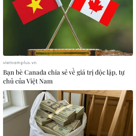
Italy và Hy Lạp trở thành
NATO ưu tiên đẩy nhanh
điểm nóng của virus Tây
chuyển giao hệ thống
sông Nile
phòng không cho Ukraine
06/08/2026 13:24
06/08/2026 12:24
vietnamplus.vn
Bạn bè Canada chia sẻ về giá trị độc lập, tự
chủ của Việt Nam
Thắt chặt tình hữu nghị
Anh công bố kết quả điều
sắt son giữa các cựu
tra ban đầu vụ đâm dao ở
chuyên gia quân sự Nga với
trung tâm London
Việt Nam
06/08/2026 06:00
06/08/2026 06:23