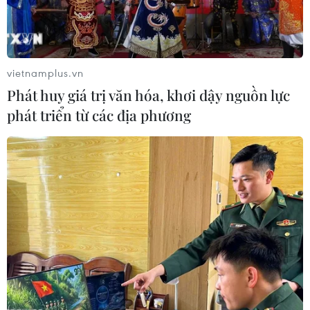
bay
05/08/2026 22:59
05/08/2026 23:43
vietnamplus.vn
Phát huy giá trị văn hóa, khơi dậy nguồn lực
phát triển từ các địa phương
Tổng thống Nga thay đổi vị
Đâm dao ở trung tâm
trí các chỉ huy tại mặt trận
London, một nữ nghi
Ukraine
phạm bị bắt giữ
05/08/2026 15:26
05/08/2026 15:07