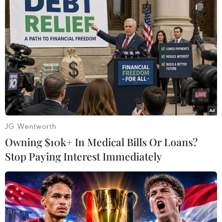
nhau để tận dụng tối đa các cơ hội trong lĩnh
vực khoa học và công nghệ.
JG Wentworth
Owning $10k+ In Medical Bills Or Loans?
Stop Paying Interest Immediately
Tổng Bí thư Tô Lâm và Tổng thống Cộng hòa Indonesia, Chủ
tịch Đảng Phong trào Indonesia vĩ đại (Gerindra) Prabowo
Subianto chứng kiễn lễ trao các văn kiện hợp tác 2 nước. (Ảnh:
Thống Nhất/TTXVN)