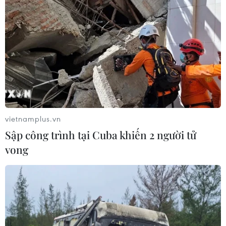
Tăng cường quan hệ Đối tác chiến lược
toàn diện Việt Nam-Indonesia
11/03/2025 06:49
Hai bên thảo luận về khả năng ký kết biên bản ghi nhớ
giữa hai đảng nhằm thiết lập khuôn khổ tăng quan hệ
hợp tác trên một số lĩnh vực cụ thể như trao đổi cán bộ
đối ngoại, đào tạo bồi dưỡng cán bộ.
vietnamplus.vn
Sập công trình tại Cuba khiến 2 người tử
vong