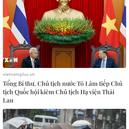
05/08/2026 03:22
Quan hệ Đối tác chiến
lược toàn diện Việt Nam-Thái Lan
04/08/2026 23:22
Nâng cao nhận thức về vai trò chủ
động, tích cực của Việt Nam trong
vietnamplus.vn
ASEAN
Tổng Bí thư, Chủ tịch nước Tô Lâm tiếp Chủ
04/08/2026 14:09
tịch Quốc hội kiêm Chủ tịch Hạ viện Thái
Lan
Xem thêm