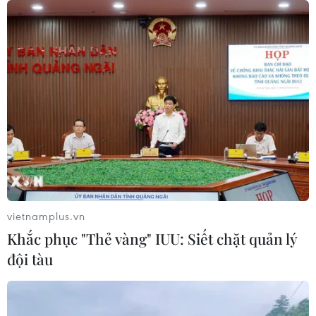
TIN CÙNG CHUYÊN MỤC
59 năm ASEAN: Đoàn kết là “lợi thế
cạnh tranh” đặc biệt của Hiệp hội
07/08/2026 12:00
Hạ tầng AI - động lực tăng trưởng
mới của Đông Nam Á
07/08/2026 10:19
vietnamplus.vn
Khắc phục "Thẻ vàng" IUU: Siết chặt quản lý
Thành phố Hồ Chí Minh: Họp mặt kỷ
đội tàu
niệm 59 năm Ngày thành lập ASEAN
07/08/2026 09:26