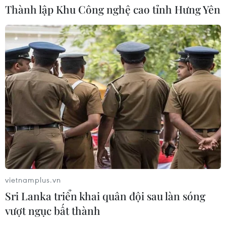
Thành lập Khu Công nghệ cao tỉnh Hưng Yên
vietnamplus.vn
Sri Lanka triển khai quân đội sau làn sóng
vượt ngục bất thành