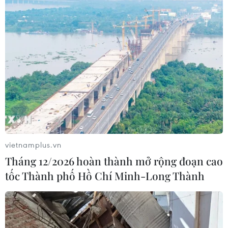
Tổng Bí thư Tô Lâm và Phu nhân từ ngày 9-11/3 vừa qua,
lãnh đạo hai nước đã nhất trí nâng cấp quan hệ song
phương lên Đối tác Chiến lược Toàn diện.
vietnamplus.vn
Tháng 12/2026 hoàn thành mở rộng đoạn cao
tốc Thành phố Hồ Chí Minh-Long Thành