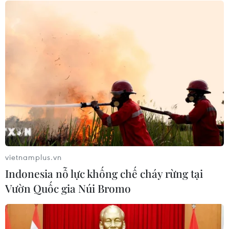
05/08/2026 07:46
Thường trực Ban Bí thư Trần
Cẩm Tú tiếp Đại sứ Singapore tại Việt
Nam
05/08/2026 07:45
Chủ tịch Quốc hội kiêm Chủ tịch Hạ
viện Vương quốc Thái Lan bắt đầu
thăm Việt Nam
vietnamplus.vn
05/08/2026 03:42
Indonesia nỗ lực khống chế cháy rừng tại
Vườn Quốc gia Núi Bromo
Làm sâu sắc hơn quan hệ Đối tác
chiến lược toàn diện Việt Nam-Thái
Lan