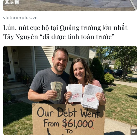
Chấp hành Trung ương Đảng Cộng sản Việt
Nam Tô Lâm và Phu nhân cùng Đoàn Đại biểu
vietnamplus.vn
Cấp cao Việt Nam tới Indonesia đã đạt được
Lún, nứt cục bộ tại Quảng trường lớn nhất
nhiều kết quả quan trọng.
Tây Nguyên “đã được tính toán trước”
Nhân dịp này, bà Dinna Prapto Raharja, Phó
Giáo sư Tiến sỹ, Cố vấn chính sách cấp cao, Viện
nghiên cứu và đào tạo Synergy Policies, nhận
định quan hệ giữa hai nước là mối quan hệ
truyền cảm hứng từ tầm cao mới.
Việc đưa mối quan hệ giữa Việt Nam và
Indonesia lên thành Đối tác Chiến lược Toàn
diện là thông tin rất tích cực đối với cả hai
nước. Đối với Indonesia, đây là một bước tiến
lớn, bởi Indonesia thường chỉ thiết lập mức độ
quan hệ này với những quốc gia lớn. Điều đó đã