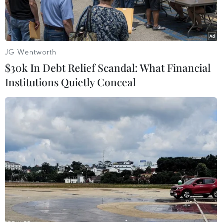
mới.
JG Wentworth
$30k In Debt Relief Scandal: What Financial
Institutions Quietly Conceal
Bà Dinna Prapto Raharja trả lời phỏng vấn phóng viên TTXVN
tại Jakarta, Indonesia. (Ảnh: Minh Thái/TTXVN)
Chuyến thăm cấp Nhà nước của Tổng Bí thư Ban