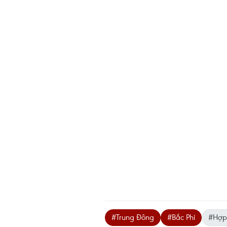
#Trung Đông
#Bắc Phi
#Hợp 