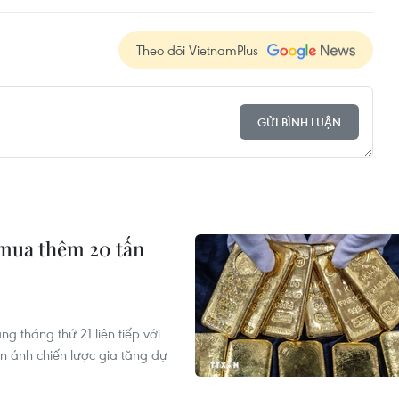
Theo dõi VietnamPlus
GỬI BÌNH LUẬN
mua thêm 20 tấn
 tháng thứ 21 liên tiếp với
n ánh chiến lược gia tăng dự