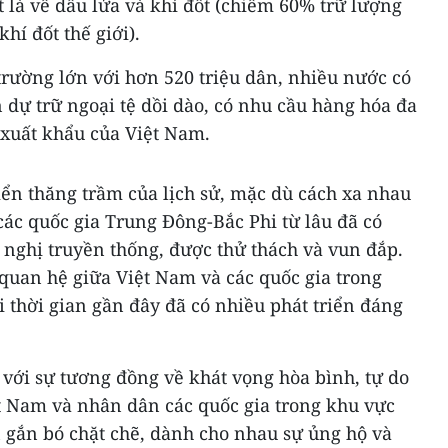
 là về dầu lửa và khí đốt (chiếm 60% trữ lượng
hí đốt thế giới).
trường lớn với hơn 520 triệu dân, nhiều nước có
 dự trữ ngoại tệ dồi dào, có nhu cầu hàng hóa đa
 xuất khẩu của Việt Nam.
iển thăng trầm của lịch sử, mặc dù cách xa nhau
 các quốc gia Trung Đông-Bắc Phi từ lâu đã có
 nghị truyền thống, được thử thách và vun đắp.
quan hệ giữa Việt Nam và các quốc gia trong
 thời gian gần đây đã có nhiều phát triển đáng
với sự tương đồng về khát vọng hòa bình, tự do
ệt Nam và nhân dân các quốc gia trong khu vực
 gắn bó chặt chẽ, dành cho nhau sự ủng hộ và