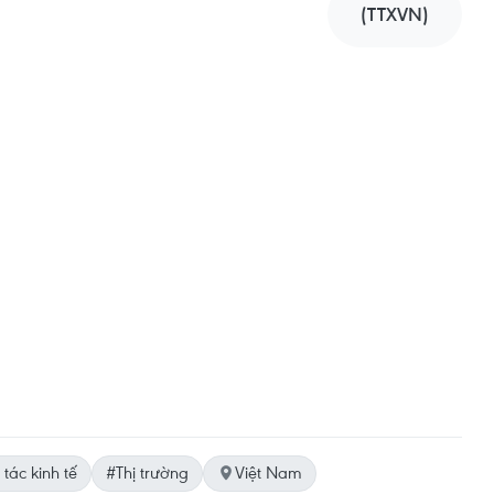
(TTXVN)
tác kinh tế
#Thị trường
Việt Nam