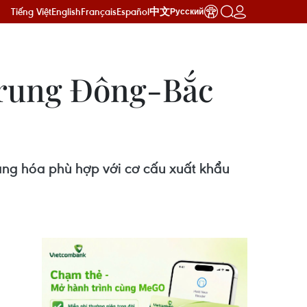
Tiếng Việt
English
Français
Español
中文
Русский
 Trung Đông-Bắc
hàng hóa phù hợp với cơ cấu xuất khẩu