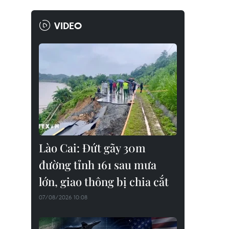
VIDEO
Lào Cai: Đứt gãy 30m
đường tỉnh 161 sau mưa
lớn, giao thông bị chia cắt
07/08/2026 10:08