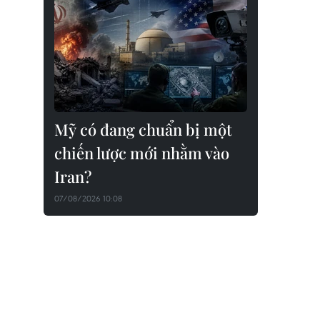
Mỹ có đang chuẩn bị một
chiến lược mới nhằm vào
Iran?
07/08/2026 10:08