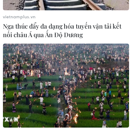
hệ thống xử lý nước thải cụm công
nghiệp
vietnamplus.vn
06/08/2026 03:03
Nga thúc đẩy đa dạng hóa tuyến vận tải kết
nối châu Á qua Ấn Độ Dương
Pháp mở các điểm tắm sông
phục vụ người dân trong mùa Hè
nắng nóng
06/08/2026 03:02
Thành phố Hồ Chí Minh triển khai 8
dự án trạm trung chuyển rác công
nghệ khép kín
06/08/2026 03:01
Sơn La hỗ trợ người dân di dời khỏi