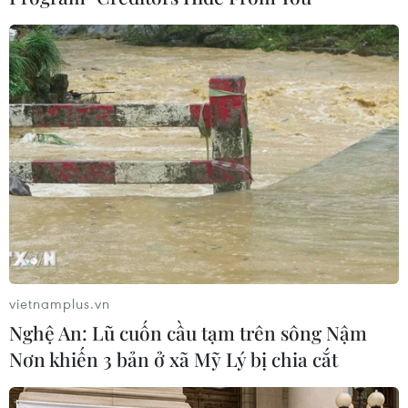
#VietinBank
#Doanh nghiệp
#Người lao động
#Giá trị
#Thương hiệu
#Sản xuất kinh doanh
#Phát triển bền vững
#Doanh nhân
#VCCI
TP. Hà Nội
Theo dõi VietnamPlus
vietnamplus.vn
Nghệ An: Lũ cuốn cầu tạm trên sông Nậm
TIN LIÊN QUAN
Nơn khiến 3 bản ở xã Mỹ Lý bị chia cắt