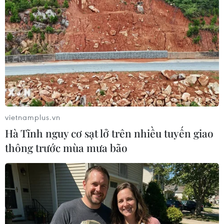
vietnamplus.vn
Hà Tĩnh nguy cơ sạt lở trên nhiều tuyến giao
thông trước mùa mưa bão
VietinBank chủ động kết nối, thu hút
nguồn vốn đầu tư Nhật Bản
24/08/2014 02:01
Với sự hậu thuẫn của đối tác chiến lược, VietinBank
mong muốn được hợp tác trong chuỗi sản xuất nông