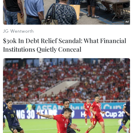
JG Wentworth
$30k In Debt Relief Scandal: What Financial
Institutions Quietly Conceal
Lễ tôn vinh Doanh nhân văn hóa xuất sắc và Doanh nghiệp
mạnh & phát triển bền vững 2014. (Nguồn: VietinBank)
Chiều 26/9, tại Hà Nội đã diễn ra lễ tôn vinh
Doanh nhân văn hóa xuất sắc thời kỳ đổi mới và