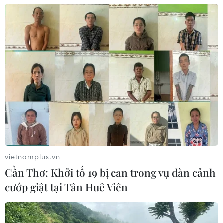
05/08/2026 08:09
Gia Lai chấp thuận hai dự án chăn
nuôi công nghệ cao trị giá hơn 3.600
tỷ đồng
05/08/2026 06:29
Walt Disney đồng ý bán 50% cổ phần
với giá 1,2 tỷ USD
05/08/2026 04:26
vietnamplus.vn
Cần Thơ: Khởi tố 19 bị can trong vụ dàn cảnh
VNPT-VRG và cái “bắt tay” chiến
cướp giật tại Tân Huê Viên
lược của để xây mô hình khu công
nghiệp công nghệ số
05/08/2026 02:59