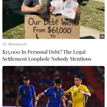
nghiệp: từ sản xuất, thu mua, chế biến, cho đến tiêu thụ
sản phẩm và xuất khẩu.
JG Wentworth
$25,000 In Personal Debt? The Legal
Settlement Loophole Nobody Mentions
VietinBank được triển khai dịch vụ ATM