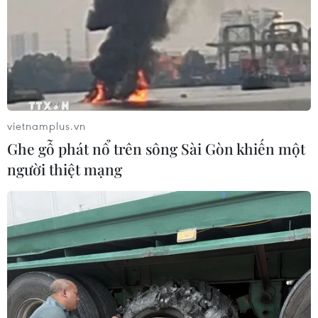
vietnamplus.vn
Ghe gỗ phát nổ trên sông Sài Gòn khiến một
người thiệt mạng
Nhiều DN đang lợi dụng loại hình nhập
khẩu E31 để buôn lậu hạt điều
15/03/2022 11:31
Một số DN nhập khẩu nguyên liệu hạt điều để sản xuất
sản phẩm xuất khẩu, tuy nhiên họ lại tìm cách bán
nguyên liệu này ra thị trường nhằm hưởng lợi từ sự
chênh lệch về thuế và chính sách mặt hàng.