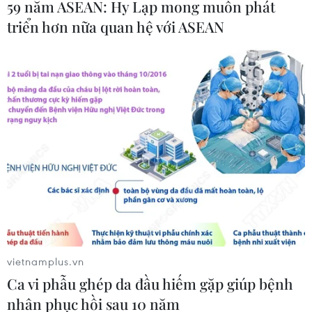
59 năm ASEAN: Hy Lạp mong muốn phát
triển hơn nữa quan hệ với ASEAN
#100 container hạt điều
#Hạt điều xuất khẩu
#Cục Hàng hải Việt Nam
#Tàu hàng nước ngoài
#Hạt điều xuất khẩu sang Italy
Italy
vietnamplus.vn
Ca vi phẫu ghép da đầu hiếm gặp giúp bệnh
nhân phục hồi sau 10 năm