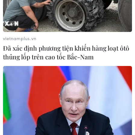
vietnamplus.vn
Đã xác định phương tiện khiến hàng loạt ôtô
thủng lốp trên cao tốc Bắc-Nam
Vụ 100 container hạt điều: Chi phí phát
sinh bủa vây doanh nghiệp
16/03/2022 12:19