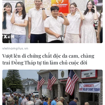
bộ chứng từ gốc để tránh bị kiện. Trước tình
hình đó, Thương vụ đã giải thích về việc doanh
nghiệp xuất khẩu Việt Nam bị lừa do chưa nhận
được tiền mà người mua đã lấy được bộ chứng
từ gốc theo một cách nào đó ở bên Italy.
Đặc biệt, Tham tán thương mại Việt Nam tại
Italy đã trực tiếp đến nhanh để ngăn chặn vụ
vietnamplus.vn
việc trên. Hãng tàu COSCO đã tin tưởng Thương
Vượt lên di chứng chất độc da cam, chàng
vụ Đại sứ quán Việt Nam tại Italy và tham vấn
trai Đồng Tháp tự tin làm chủ cuộc đời
với các luật sư nên đồng ý dừng ngay việc giao
lô hàng cho người mua.
Đại sứ quán Việt Nam tại Italy đã gửi Công hàm
tới các Bộ Ngoại giao, Bộ Kinh Tài, Bộ Kinh tế
phát triển, các cơ quan cảng biển, hải quan,
cảnh sát kinh tài, phòng thương mại khu vực,