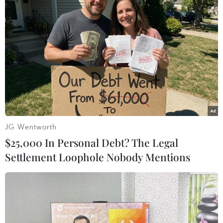
Thương vụ Sứ quán Việt Nam tại Italy làm việc với Lãnh sự
danh dự Việt Nam tại Napoli. (Ảnh: TTXVN/phát)
JG Wentworth
Đáng lưu ý, khi Thương vụ có mặt đã có vài
$25,000 In Personal Debt? The Legal
container hạt điều của Việt Nam cập cảng,
Settlement Loophole Nobody Mentions
người mua đã trả phí cảng và nộp bộ chứng từ
gốc để đòi nhận những container này.
Hãng vận tải cho hay, theo Luật thương mại
quốc tế hãng phải giao hàng cho người nhận có