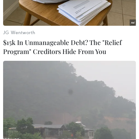
JG Wentworth
$15k In Unmanageable Debt? The "Relief
Program" Creditors Hide From You
Sản xuất điều xuất khẩu. (Ảnh: Đình Huệ/TTXVN)
Liên quan tới vụ việc các doanh nghiệp Việt
Nam mất quyền kiểm soát 36 bộ chứng từ gốc
trong số 100 container xuất sang Italy, trao đổi
với phóng viên TTXVN, ông Hoàng Hồng Giang,