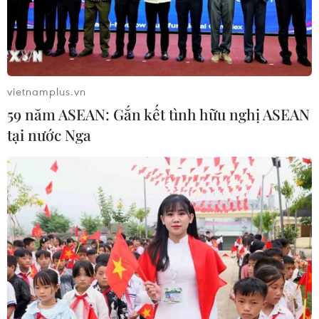
TIN CÙNG CHUYÊN MỤC
Dữ liệu việc làm Mỹ mở thêm dư địa
cho giá vàng trong tuần qua
08/08/2026 04:29
vietnamplus.vn
59 năm ASEAN: Gắn kết tình hữu nghị ASEAN
tại nước Nga
Thương mại Việt Nam-Australia
hướng tới những động lực tăng
trưởng mới
08/08/2026 03:29
Nghệ An: OCOP đã có thương hiệu,
vì sao nông sản vẫn lo đầu ra?
08/08/2026 03:28