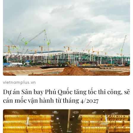
Trách nhiệm của ngân hàng trong vụ nghi
lừa đảo 100 container điều
14/03/2022 06:10
Đối với phương thức thanh toán nhờ thu, ngân hàng
không có trách nhiệm trong việc đảm bảo giao dịch
được thanh toán hay hàng hóa là phù hợp với thỏa
thuận giữa người mua-người bán.
vietnamplus.vn
Dự án Sân bay Phú Quốc tăng tốc thi công, sẽ
cán mốc vận hành từ tháng 4/2027