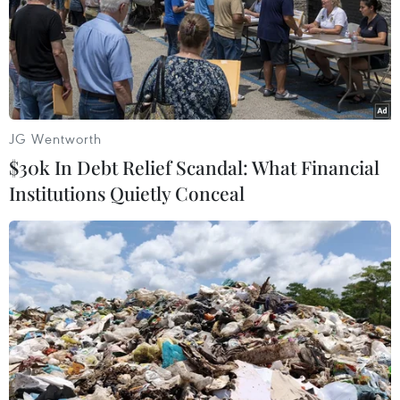
Hãng vận tải DHL, ngân hàng... để thông báo vụ
việc lừa đảo lớn này và phối hợp hỗ trợ.
Tuy nhiên, đến ngày 8/3 Thương vụ Đại sứ quán
Việt Nam tại Italy mới nhận được công văn của
Hiệp hội Điều Việt Nam về vụ việc này.
JG Wentworth
Tại Việt Nam, Thương vụ đề nghị Hiệp hội và
$30k In Debt Relief Scandal: What Financial
doanh nghiệp làm việc để Trung tâm Trọng tài
Institutions Quietly Conceal
quốc tế Việt Nam, Tòa Kinh tế Thành phố Hồ Chí
Minh ra phán quyết khẩn cấp yêu cầu các hãng
tàu tạm dừng việc giao hàng đã đến cảng Italy
cho người có chứng từ gốc.
Thế nhưng, đến thời điểm hiện tại việc này
chưa xử lý tại Việt Nam khiến khối lượng công
việc mà Thương vụ Đại sứ quán Việt Nam tại
Italy phải xử lý khá lớn; trong đó, có việc gặp