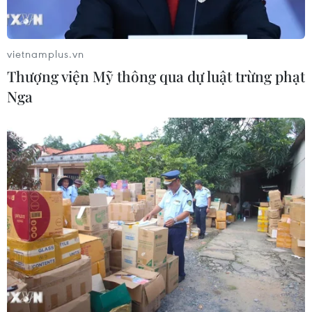
Nếu mất trắng 36 container thì thiệt hại của các doanh
nghiệp là 162 tỷ đồng còn nếu giành lại được quyền
kiểm soát thì doanh nghiệp cũng phải tìm kiếm phương
vietnamplus.vn
án để xử lý.
Thượng viện Mỹ thông qua dự luật trừng phạt
Nga