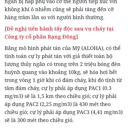
ngân bị hấp phụ vào cơ thể người tiếp xúc với
không khí ô nhiễm cũng sẽ phải tăng đến cỡ
hàng trăm lần so với người bình thường.
[Đề nghị tiến hành tẩy độc sau vụ cháy tại
Công ty cổ phần Rạng Đông]
Bằng mô hình phát tán của Mỹ (ALOHA), có thể
tính toán cự ly phát tán với giả thiết toàn bộ
lượng thủy ngân có trong trên 2 triệu bóng đèn
huỳnh quang vào khoảng 10kg, sẽ hóa hơi hết
trong vòng 1 giờ khi có đám cháy, khi đó tính từ
tâm đám cháy, cự ly phải áp dụng PAC1 (0.3
mg/m3) sẽ là 1,5 km theo chiều gió; cự lý phải
áp dụng PAC2 (2,25 mg/m3) là 430 mét theo
chiều gió; cự lý phải áp dụng PAC3 (4,41 mg/m3)
sẽ là 300 mét theo chiều gió.