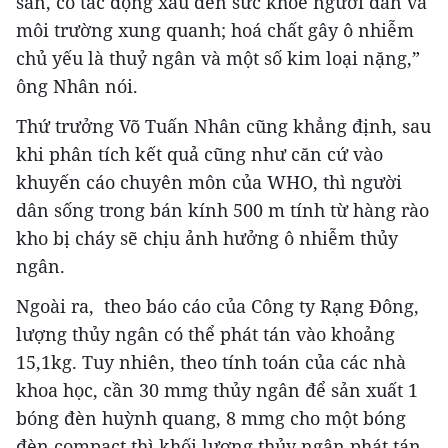
sản, có tác động xấu đến sức khoẻ người dân và
môi trường xung quanh; hoá chất gây ô nhiễm
chủ yếu là thuỷ ngân và một số kim loại nặng,”
ông Nhân nói.
Thứ trưởng Võ Tuấn Nhân cũng khẳng định, sau
khi phân tích kết quả cũng như căn cứ vào
khuyến cáo chuyên môn của WHO, thì người
dân sống trong bán kính 500 m tính từ hàng rào
kho bị cháy sẽ chịu ảnh hưởng ô nhiễm thủy
ngân.
Ngoài ra, theo báo cáo của Công ty Rạng Đông,
lượng thủy ngân có thể phát tán vào khoảng
15,1kg. Tuy nhiên, theo tính toán của các nhà
khoa học, cần 30 mmg thủy ngân để sản xuất 1
bóng đèn huỳnh quang, 8 mmg cho một bóng
đèn compact thì khối lượng thủy ngân phát tán