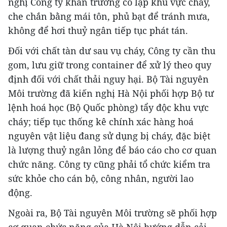
nghị Công ty khẩn trương cô lập khu vực cháy,
che chắn bằng mái tôn, phủ bạt để tránh mưa,
không để hơi thuỷ ngân tiếp tục phát tán.
Đối với chất tàn dư sau vụ cháy, Công ty cần thu
gom, lưu giữ trong container để xử lý theo quy
định đối với chất thải nguy hại. Bộ Tài nguyên
Môi trường đã kiến nghị Hà Nội phối hợp Bộ tư
lệnh hoá học (Bộ Quốc phòng) tẩy độc khu vực
cháy; tiếp tục thống kê chính xác hàng hoá
nguyên vật liệu đang sử dụng bị cháy, đặc biệt
là lượng thuỷ ngân lỏng để báo cáo cho cơ quan
chức năng. Công ty cũng phải tổ chức kiểm tra
sức khỏe cho cán bộ, công nhân, người lao
động.
Ngoài ra, Bộ Tài nguyên Môi trường sẽ phối hợp
cơ quan chức năng của Hà Nội hướng dẫn cải