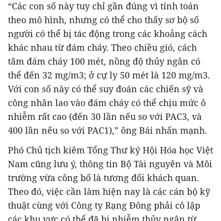
“Các con số này tuy chỉ gần đúng vì tính toán
theo mô hình, nhưng có thể cho thấy sơ bộ số
người có thể bị tác động trong các khoảng cách
khác nhau từ đám cháy. Theo chiều gió, cách
tâm đám cháy 100 mét, nồng độ thủy ngân có
thể đến 32 mg/m3; ở cự ly 50 mét là 120 mg/m3.
Với con số này có thể suy đoán các chiến sỹ và
công nhân lao vào đám cháy có thể chịu mức ô
nhiễm rất cao (đến 30 lần nếu so với PAC3, và
400 lần nếu so với PAC1),” ông Bái nhấn mạnh.
Phó Chủ tịch kiêm Tổng Thư ký Hội Hóa học Việt
Nam cũng lưu ý, thông tin Bộ Tài nguyên và Môi
trường vừa công bố là tương đối khách quan.
Theo đó, việc cần làm hiện nay là các cán bộ kỹ
thuật cùng với Công ty Rạng Đông phải cô lập
các khu vực có thể đã bị nhiễm thủy ngân từ