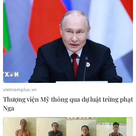
08/08/2026 04:00
Sơn La công bố tình huống khẩn cấp
về thiên tai với hai xã Muổi Nọi, Nậm
Lầu
08/08/2026 03:53
Hà Nội kiên quyết xử lý vi phạm tại
hồ Đồng Đò
08/08/2026 03:29
vietnamplus.vn
Thượng viện Mỹ thông qua dự luật trừng phạt
Nga
65 năm thảm họa da cam: Tiếp nối
công lý, sẻ chia nỗi đau
08/08/2026 03:28