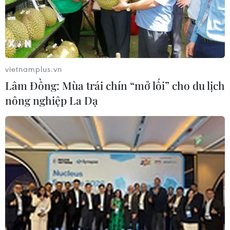
thống phòng cháy, chữa cháy tại Carina nhưng không
triển khai sửa chữa.
vietnamplus.vn
Lâm Đồng: Mùa trái chín “mở lối” cho du lịch
nông nghiệp La Dạ
Thanh Hóa: Cháy nhà lúc rạng sáng, 2 trẻ
tử vong, 4 người được cứu