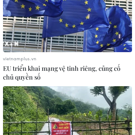
Metro Nhổn-Ga Hà Nội đã “cõng”
hơn 14 triệu lượt khách sau 2 năm
khai thác
08/08/2026 02:13
Quảng Trị triệt phá đường dây vận
vietnamplus.vn
chuyển hơn 210kg vật liệu nổ
EU triển khai mạng vệ tinh riêng, củng cố
08/08/2026 01:59
chủ quyền số
Gỡ "điểm nghẽn" ở cấp cơ sở
08/08/2026 01:46