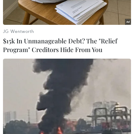
JG Wentworth
$15k In Unmanageable Debt? The "Relief
Program" Creditors Hide From You
Lực lượng chức năng tham gia chữa cháy. (Ảnh: Hoàng
Ngọc/TTXVN)
Liên quan đến vụ cháy xảy ra chiều 12/5 tại địa
chỉ số 144 Văn Cao, phường Đằng Giang, quận