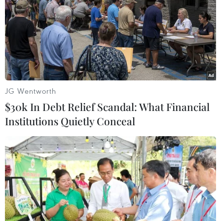
JG Wentworth
$30k In Debt Relief Scandal: What Financial
Institutions Quietly Conceal
TP.HCM: Xét xử vụ cháy chung cư Carina
Plaza làm 13 người chết
05/04/2023 03:25
Bị cáo Nguyễn Văn Tùng, Giám đốc Công ty Hùng
Thanh biết rõ về tình trạng không hoạt động của các hệ