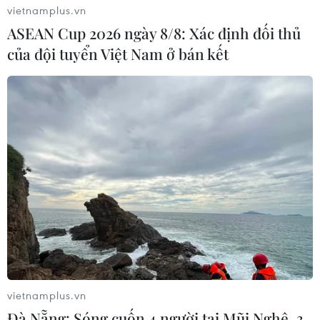
vietnamplus.vn
ASEAN Cup 2026 ngày 8/8: Xác định đối thủ
của đội tuyển Việt Nam ở bán kết
vietnamplus.vn
Đà Nẵng: Sóng cuốn 4 người tại Mũi Nghê, 3