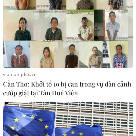
Vĩnh Long: Còn thông tin là còn tìm
kiếm, không bỏ sót hài cốt liệt sỹ
08/08/2026 03:23
Kết luận số 75-KL/TW: Cà Mau chủ
động thích ứng với biến đổi khí hậu
vietnamplus.vn
08/08/2026 02:53
Cần Thơ: Khởi tố 19 bị can trong vụ dàn cảnh
cướp giật tại Tân Huê Viên
Hà Nội sắp xếp trường học - cuộc
chuyển đổi về tư duy quản trị giáo
dục
08/08/2026 02:51