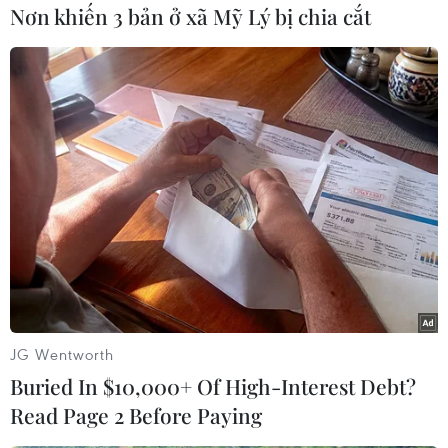
(TTXVN/Vietnam+)
Nơn khiến 3 bản ở xã Mỹ Lý bị chia cắt
JG Wentworth
#Vụ cháy
#Nạn nhân thiệt mạng
#Giải cứu
Buried In $10,000+ Of High-Interest Debt?
#Danh tính
TP. Hải Phòng
Read Page 2 Before Paying