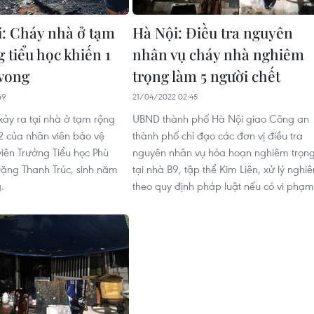
: Cháy nhà ở tạm
Hà Nội: Điều tra nguyên
g tiểu học khiến 1
nhân vụ cháy nhà nghiêm
 vong
trọng làm 5 người chết
49
21/04/2022 02:45
xảy ra tại nhà ở tạm rộng
UBND thành phố Hà Nội giao Công an
 của nhân viên bảo vệ
thành phố chỉ đạo các đơn vị điều tra
viên Trưởng Tiểu học Phù
nguyên nhân vụ hỏa hoạn nghiêm trọn
ặng Thanh Trúc, sinh năm
tại nhà B9, tập thể Kim Liên, xử lý nghi
.
theo quy định pháp luật nếu có vi phạm