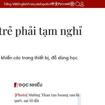
Tiếng Việt
English
Français
Español
中文
Русский
trẻ phải tạm nghỉ
hiến các trang thiết bị, đồ dùng học
ĐỌC NHIỀU
Mường Than tan hoang sau lũ
quét, sạt lở đất