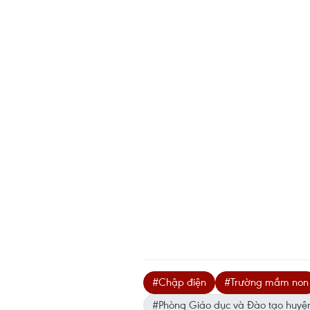
#Chập điện
#Trường mầm non
#Phòng Giáo dục và Đào tạo huy