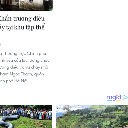
Khẩn trương điều
áy tại khu tập thể
n
2
g Thường trực Chính phủ
nh yêu cầu lực lượng chức
ương điều tra vụ cháy nhà
 Phạm Ngọc Thạch, quận
nh phố Hà Nội.