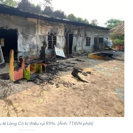
lẻ Làng Cò bị thiêu rụi 95%. (Ảnh: TTXVN phát)