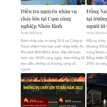
Điều tra nguyên nhân vụ
Đồng Nai
cháy lớn tại Cụm công
tại trườn
nghiệp Nhơn Bình
người tử
13/04/2022 14:32
14/04/2022 06:
Đám cháy xảy ra sáng 13/4 tại Công ty
Một vụ cháy 
Trách nhiệm hữu hạn xuất nhập khẩu An
khoảng 50m2
Phú (tỉnh Bình Định) được dập tắt hoàn
trong khuôn 
toàn vào 15h30 cùng ngày, theo thống kê
Đổng khiến Đ
ban đầu, không có thương vong về
2010, tử vong
người.