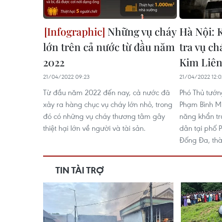
Những vụ cháy
Hà Nội: 
lớn trên cả nước từ đầu năm
tra vụ ch
2022
Kim Liê
21/04/2022 09:23
21/04/2022 12:0
Từ đầu năm 2022 đến nay, cả nước đã
Phó Thủ tướn
xảy ra hàng chục vụ cháy lớn nhỏ, trong
Phạm Bình Mi
đó có những vụ cháy thương tâm gây
năng khẩn tr
thiệt hại lớn về người và tài sản.
dân tại phố
Đống Đa, thà