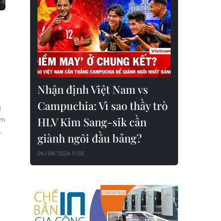
Nhận định Việt Nam vs
Campuchia: Vì sao thầy trò
g
êm
HLV Kim Sang-sik cần
.
giành ngôi đầu bảng?
06/08/2026 11:05