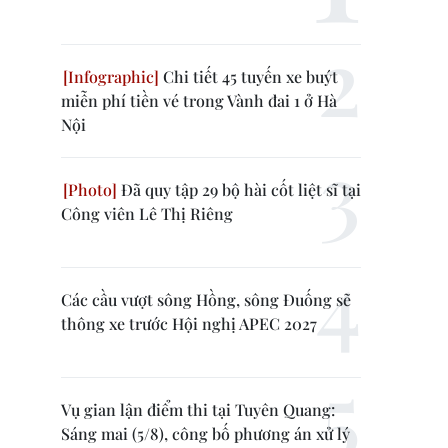
Chi tiết 45 tuyến xe buýt
miễn phí tiền vé trong Vành đai 1 ở Hà
Nội
Đã quy tập 29 bộ hài cốt liệt sĩ tại
Công viên Lê Thị Riêng
Các cầu vượt sông Hồng, sông Đuống sẽ
thông xe trước Hội nghị APEC 2027
Vụ gian lận điểm thi tại Tuyên Quang:
Sáng mai (5/8), công bố phương án xử lý