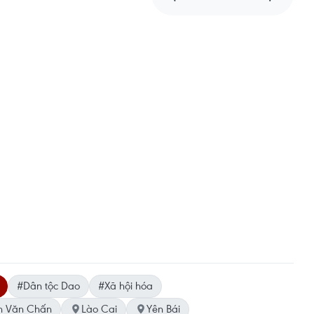
#Dân tộc Dao
#Xã hội hóa
ện Văn Chấn
Lào Cai
Yên Bái