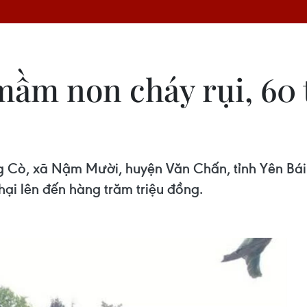
mầm non cháy rụi, 60 
 Cò, xã Nậm Mười, huyện Văn Chấn, tỉnh Yên Bái k
t hại lên đến hàng trăm triệu đồng.