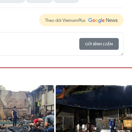
Theo dõi VietnamPlus
GỬI BÌNH LUẬN