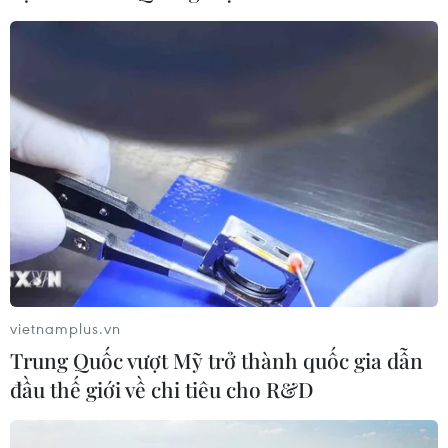
CƠ QUAN CHỦ QUẢN: THÔNG TẤN XÃ VIỆT NAM
Tổng Biên tập: TRẦN TIẾN DUẨN
Phó Tổng Biên tập: NGUYỄN THỊ TÁM, KHÚC THANH
THỦY
Sở hữu trí tuệ
Quy định sử dụng
RSS
Hỗ trợ
Ngôn ngữ
TTXVN
vietnamplus.vn
Dịch vụ tin
Quảng cáo
Trung Quốc vượt Mỹ trở thành quốc gia dẫn
Liên hệ
đầu thế giới về chi tiêu cho R&D