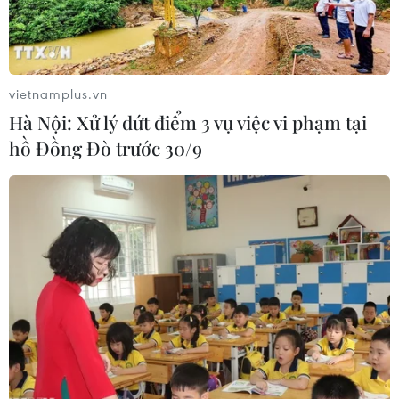
vietnamplus.vn
Hà Nội: Xử lý dứt điểm 3 vụ việc vi phạm tại
hồ Đồng Đò trước 30/9
Tổng thống Zimbabwe Mnangagwa công
bố thời điểm tiến hành bầu cử
18/01/2018 10:38
Ông Mnangagwa nhấn mạnh Zimbabwe phải thúc đẩy
hòa bình, và khẳng định cộng đồng quốc tế sẽ chứng
kiến "một cuộc bầu cử tự do, công bằng, trung thực và
thống nhất của một đất nước Zimbabwe dân chủ."