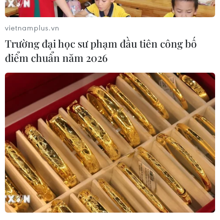
vietnamplus.vn
Trường đại học sư phạm đầu tiên công bố
điểm chuẩn năm 2026
Zimbabwe sẽ không trả lại ruộng đất cho
nông dân da trắng
10/02/2018 23:10