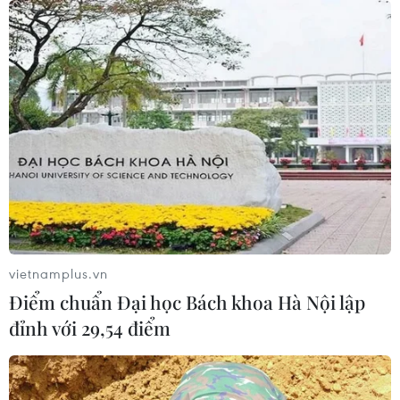
Thái Lan xây dựng tiêu chuẩn an
toàn trường học quốc gia sau vụ xả
súng
09/08/2026 02:26
Khủng hoảng nắng nóng đẩy 34 tỉnh
của Pháp vào mức nguy cơ cháy
rừng cao
08/08/2026 23:59
vietnamplus.vn
Điểm chuẩn Đại học Bách khoa Hà Nội lập
Những lý do khiến du khách Ấn Độ
đỉnh với 29,54 điểm
chuyển hướng sang Việt Nam
08/08/2026 23:58