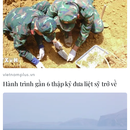
Cộng hòa Dân chủ Congo ghi nhận
hơn 300 trẻ em tử vong do Ebola
08/08/2026 15:21
Đà Nẵng: Hỗ trợ 700 triệu đồng cho
đồng bào nghèo xã Hùng Sơn
08/08/2026 09:58
vietnamplus.vn
Hành trình gần 6 thập kỷ đưa liệt sỹ trở về
Vùng 3 Hải quân cứu thành công 1
nạn nhân bị sóng cuốn tại Mũi Nghê
08/08/2026 08:43