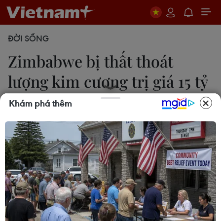
ĐỜI SỐNG
Zimbabwe bị thất thoát
lượng kim cương trị giá 15 tỷ
USD
Khám phá thêm
10/04/2018 09:19
Quốc hội Zimbabwe cho biết sẽ triệu tập một số
quan chức cấp cao bao gồm cả Phó Tổng thống
đương nhiệm để giải trình về việc thất thoát một
lượng kim cương trị giá tới 15 tỷ USD.