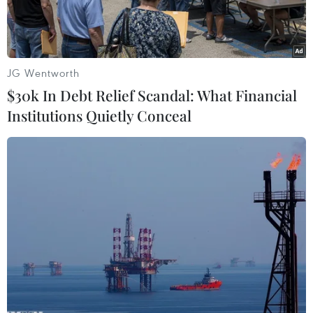
JG Wentworth
$30k In Debt Relief Scandal: What Financial
Institutions Quietly Conceal
Ảnh chỉ có tính minh họa. (Nguồn: sundaymail.co.zw)
Theo phóng viên TTXVN tại châu Phi, Quốc hội
Zimbabwe ngày 10/4 cho biết sẽ triệu tập một số
quan chức cấp cao bao gồm cả Phó Tổng thống
đương nhiệm để giải trình về việc thất thoát
một lượng kim cương trị giá tới 15 tỷ USD.
Truyền thông sở tại đưa tin cựu Tổng thống
Zimbabwe Robert Mugabe hồi năm 2015 tuyên