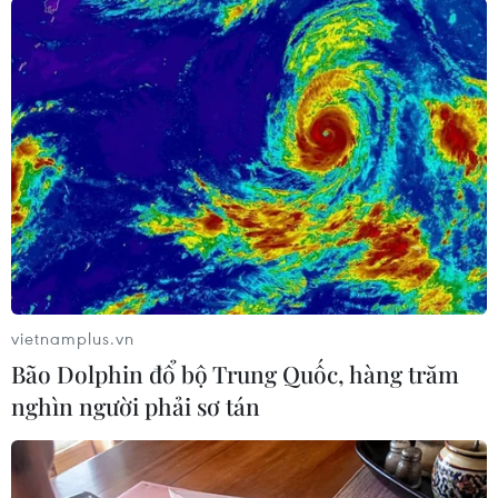
#Kim cương
#Zimbabwe
#Mỏ Marange
#tin tức
#tin tức mới nhất
#tin tức 24h
#tin tức mới nhất trong ngày
#tin tức thời sự
#tin tức hot
#tin tức an ninh
#tin tức hot
#an ninh
#an ninh nghệ an
#thời sự
#thời sự hôm nay
#bản tin thời sự
#tội phạm
#truy nã
#tội phạm hình sự
#hình sự
#công an
#vụ án
vietnamplus.vn
#phạm pháp
#pháp luật
#pháp đình
#xã hội
Bão Dolphin đổ bộ Trung Quốc, hàng trăm
#an ninh xã hội
#chính trị
#VietnamPlus
#Vietnam
nghìn người phải sơ tán
#Plus
Zimbabwe