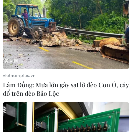
vietnamplus.vn
Lâm Đồng: Mưa lớn gây sạt lở đèo Con Ó, cây
đổ trên đèo Bảo Lộc