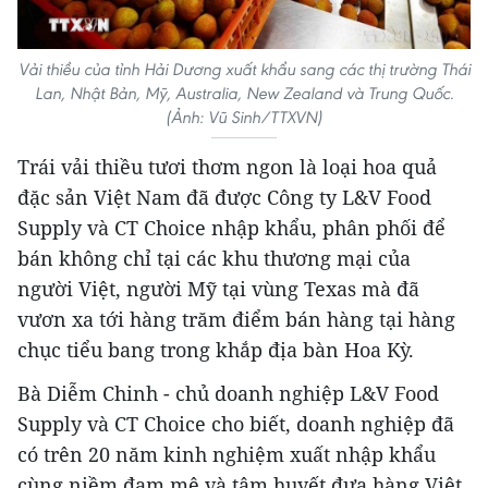
Vải thiều của tỉnh Hải Dương xuất khẩu sang các thị trường Thái
Lan, Nhật Bản, Mỹ, Australia, New Zealand và Trung Quốc.
(Ảnh: Vũ Sinh/TTXVN)
Trái vải thiều tươi thơm ngon là loại hoa quả
đặc sản Việt Nam đã được Công ty L&V Food
Supply và CT Choice nhập khẩu, phân phối để
bán không chỉ tại các khu thương mại của
người Việt, người Mỹ tại vùng Texas mà đã
vươn xa tới hàng trăm điểm bán hàng tại hàng
chục tiểu bang trong khắp địa bàn Hoa Kỳ.
Bà Diễm Chinh - chủ doanh nghiệp L&V Food
Supply và CT Choice cho biết, doanh nghiệp đã
có trên 20 năm kinh nghiệm xuất nhập khẩu
cùng niềm đam mê và tâm huyết đưa hàng Việt