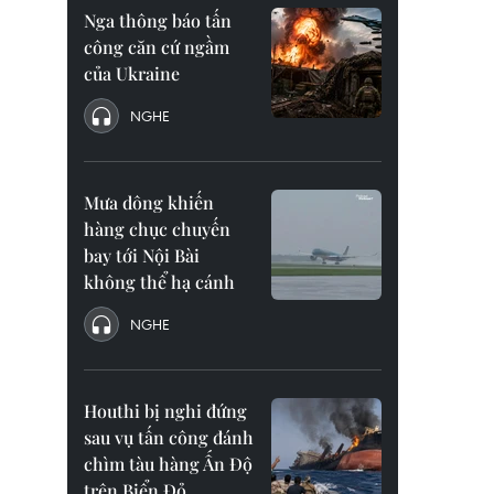
Nga thông báo tấn
công căn cứ ngầm
của Ukraine
NGHE
Mưa dông khiến
hàng chục chuyến
bay tới Nội Bài
không thể hạ cánh
NGHE
Houthi bị nghi đứng
sau vụ tấn công đánh
chìm tàu hàng Ấn Độ
trên Biển Đỏ