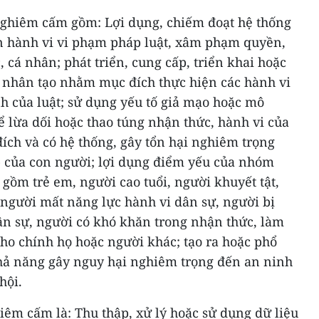
 nghiêm cấm gồm: Lợi dụng, chiếm đoạt hệ thống
ện hành vi vi phạm pháp luật, xâm phạm quyền,
, cá nhân; phát triển, cung cấp, triển khai hoặc
ệ nhân tạo nhằm mục đích thực hiện các hành vi
h của luật; sử dụng yếu tố giả mạo hoặc mô
ể lừa dối hoặc thao túng nhận thức, hành vi của
ích và có hệ thống, gây tổn hại nghiêm trọng
p của con người; lợi dụng điểm yếu của nhóm
 gồm trẻ em, người cao tuổi, người khuyết tật,
 người mất năng lực hành vi dân sự, người bị
ân sự, người có khó khăn trong nhận thức, làm
cho chính họ hoặc người khác; tạo ra hoặc phổ
hả năng gây nguy hại nghiêm trọng đến an ninh
hội.
hiêm cấm là: Thu thập, xử lý hoặc sử dụng dữ liệu