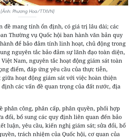
(Ảnh: Phương Hoa/TTXVN)
 đề mang tính ổn định, có giá trị lâu dài; các
 ban Thường vụ Quốc hội ban hành văn bản quy
i hành để bảo đảm tính linh hoạt, chủ động trong
 sung nguyên tắc bảo đảm sự lãnh đạo toàn diện,
 Việt Nam, nguyên tắc hoạt động giám sát toàn
ọng điểm, đáp ứng yêu cầu của thực tiễn,
giữa hoạt động giám sát với việc hoàn thiện
t định các vấn đề quan trọng của đất nước, địa
về phân công, phân cấp, phân quyền, phối hợp
ửa đổi, bổ sung các quy định liên quan đến bảo
t luận, yêu cầu, kiến nghị giám sát; sửa đổi, bổ
quyền, trách nhiệm của Quốc hội, cơ quan của