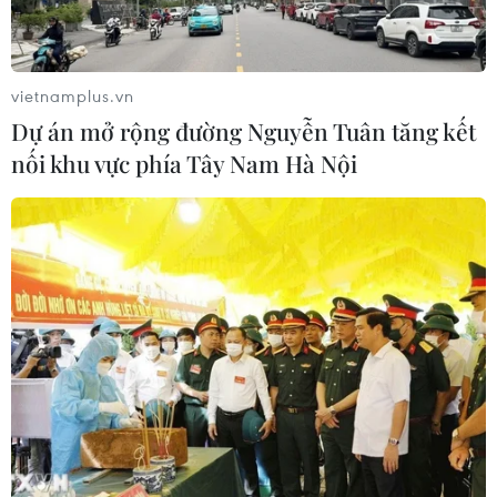
Trung Quốc, cảnh báo mưa lớn trên
diện rộng
06/08/2026 08:36
vietnamplus.vn
Dự án mở rộng đường Nguyễn Tuân tăng kết
Làn sóng tấn công mạng nhằm vào
nối khu vực phía Tây Nam Hà Nội
các quỹ đầu cơ lớn của Mỹ
06/08/2026 06:47
Anh công bố kết quả điều tra ban
đầu vụ đâm dao ở trung tâm London
06/08/2026 06:00
Hàn Quốc tăng cường giải pháp
ngăn chặn đánh bạc trực tuyến trong