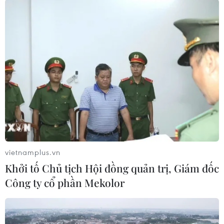
#Open Arms
#người di cư
#tàu cứu hộ
#Địa Trung Hải
vietnamplus.vn
Khởi tố Chủ tịch Hội đồng quản trị, Giám đốc
Công ty cổ phần Mekolor
Theo dõi VietnamPlus