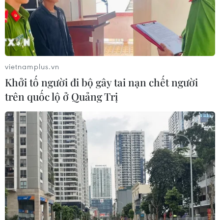
vietnamplus.vn
Khởi tố người đi bộ gây tai nạn chết người
trên quốc lộ ở Quảng Trị
TIN CÙNG CHUYÊN MỤC
Bão Dolphin hướng vào miền Đông