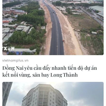
TIN LIÊN QUAN
vietnamplus.vn
Đồng Nai yêu cầu đẩy nhanh tiến độ dự án
kết nối vùng, sân bay Long Thành
Italy từ chối tiếp nhận những người di cư