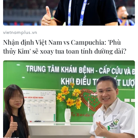
vietnamplus.vn
Nhận định Việt Nam vs Campuchia: 'Phù
thủy Kim' sẽ xoay tua toan tính đường dài?
Tàu cứu hộ Open Arms cứu người di cư sau khi tàu của họ bị
đắm trên Địa Trung Hải, ngày 17/7/2018. (Ảnh: AFP/TTXVN)
Ngày 15/8, Thủ tướng Italy Giuseppe Conte
thông báo sáu quốc gia thuộc Liên minh châu
Âu (EU) đã đồng ý tiếp nhận khoảng 150 người