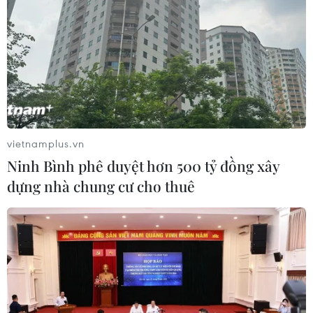
được cứu trên biển
29/07/2019 03:21
Bộ trưởng Nội vụ Italy Matteo Salvini khẳng định những
người di cư còn lại trên tàu không được phép rời tàu
cho đến khi các nước EU khác đồng ý tiếp nhận họ.
vietnamplus.vn
Ninh Bình phê duyệt hơn 500 tỷ đồng xây
dựng nhà chung cư cho thuê