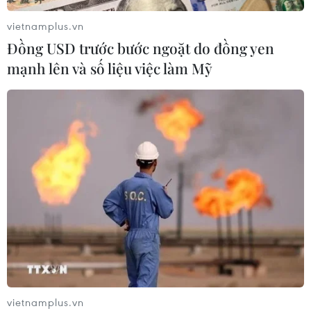
04/08/2026 07:44
vietnamplus.vn
Đồng USD trước bước ngoặt do đồng yen
mạnh lên và số liệu việc làm Mỹ
Mỹ ghi nhận ca tử vong đầu tiên
trong mùa dịch cyclosporiasis
04/08/2026 07:11
Xem thêm
CƠ QUAN CHỦ QUẢN: THÔNG TẤN XÃ VIỆT NAM
vietnamplus.vn
Tổng Biên tập: TRẦN TIẾN DUẨN