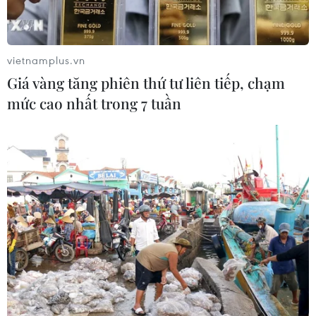
vietnamplus.vn
Giá vàng tăng phiên thứ tư liên tiếp, chạm
mức cao nhất trong 7 tuần
Vấn đề di cư - Thách thức đối với ban lãnh
đạo mới của EU
11/08/2019 13:35
Bộ máy lãnh đạo mới sẽ đánh giá và xem xét lại chính
sách đối ngoại của EU, trong đó có vấn đề di cư bất
hợp pháp và chiến lược rộng hơn của EU đến các nước
ở vành đai Tây và Nam Địa Trung Hải.