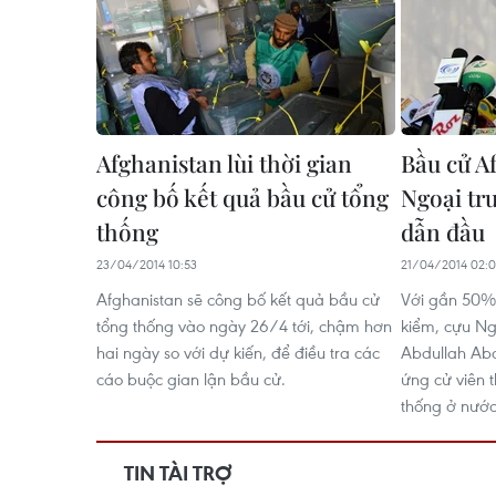
Afghanistan lùi thời gian
Bầu cử A
công bố kết quả bầu cử tổng
Ngoại tr
thống
dẫn đầu
23/04/2014 10:53
21/04/2014 02:0
Afghanistan sẽ công bố kết quả bầu cử
Với gần 50%
tổng thống vào ngày 26/4 tới, chậm hơn
kiểm, cựu Ng
hai ngày so với dự kiến, để điều tra các
Abdullah Ab
cáo buộc gian lận bầu cử.
ứng cử viên 
thống ở nước