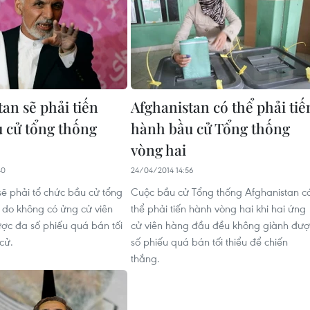
an sẽ phải tiến
Afghanistan có thể phải tiế
 cử tổng thống
hành bầu cử Tổng thống
vòng hai
40
24/04/2014 14:56
 phải tổ chức bầu cử tổng
Cuộc bầu cử Tổng thống Afghanistan c
2 do không có ửng cử viên
thể phải tiến hành vòng hai khi hai ứng
̣c đa số phiếu quá bán tối
cử viên hàng đầu đều không giành đượ
 cử.
số phiếu quá bán tối thiểu để chiến
thắng.