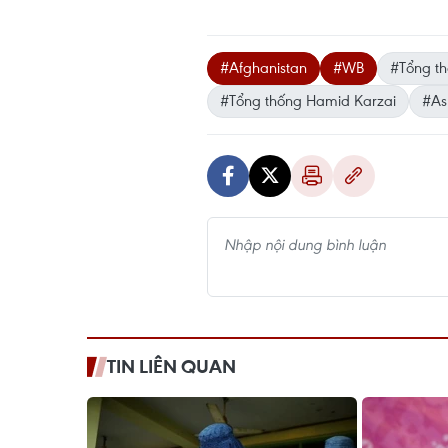
#Afghanistan
#WB
#Tổng t
#Tổng thống Hamid Karzai
#As
TIN LIÊN QUAN