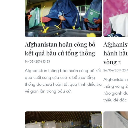
Afghanistan hoãn công bố
Afghanist
kết quả bầu cử tổng thống
hành bầu
vòng 2
14/05/2014 13:53
Afghanistan thông báo hoãn công bố kết
26/04/2014 23:
quả cuối cùng của cuộc bầu cử tổng
Afghanistan sẽ
thống do chưa hoàn tất quá trình điều tra
thống vòng 
về gian lận trong bầu cử.
nào giành đươ
thiểu để đắc