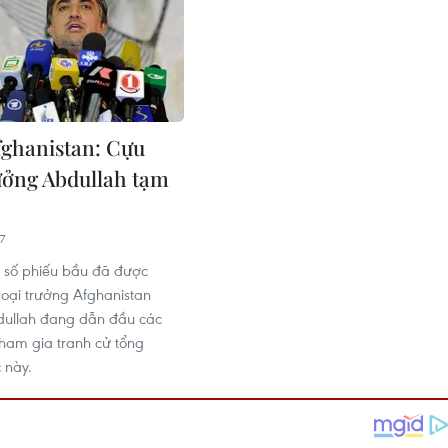
fghanistan: Cựu
ưởng Abdullah tạm
7
 số phiếu bầu đã được
oại trưởng Afghanistan
dullah đang dẫn đầu các
tham gia tranh cử tổng
 này.