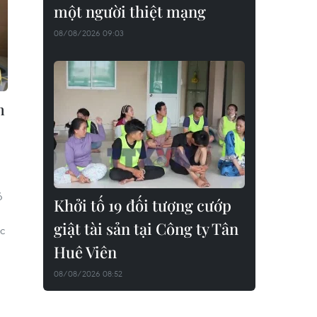
một người thiệt mạng
08/08/2026 09:03
n
ó
Khởi tố 19 đối tượng cướp
giật tài sản tại Công ty Tân
c
Huê Viên
08/08/2026 08:52