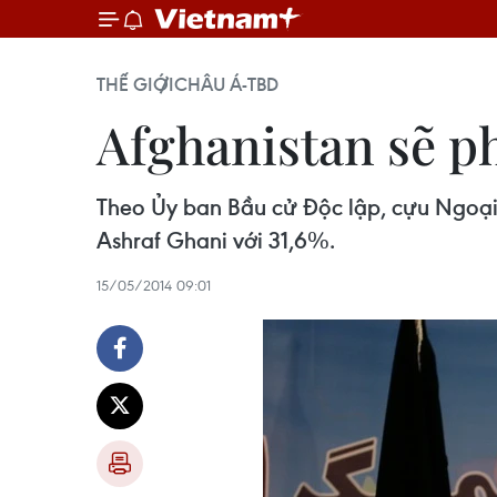
THẾ GIỚI
CHÂU Á-TBD
Afghanistan sẽ ph
Theo Ủy ban Bầu cử Độc lập, cựu Ngoại
Ashraf Ghani với 31,6%.
15/05/2014 09:01