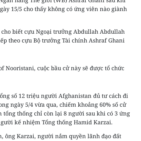
 Ngân hàng Thế giới (WB) Ashraf Ghani sau khi
ngày 15/5 cho thấy không có ứng viên nào giành
 cho biết cựu Ngoại trưởng Abdullah Abdullah
iếp theo cựu Bộ trưởng Tài chính Ashraf Ghani
of Nooristani, cuộc bầu cử này sẽ được tổ chức
tổng số 12 triệu người Afghanistan đủ tư cách đi
ong ngày 5/4 vừa qua, chiếm khoảng 60% số cử
ên tổng thống chỉ còn lại 8 người sau khi có 3 ứng
 người kế nhiệm Tổng thống Hamid Karzai.
, ông Karzai, người nắm quyền lãnh đạo đất