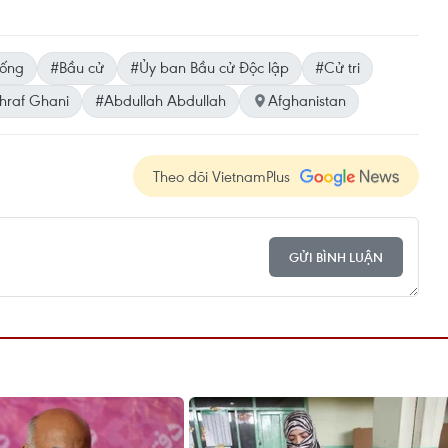
hống
#Bầu cử
#Ủy ban Bầu cử Độc lập
#Cử tri
hraf Ghani
#Abdullah Abdullah
Afghanistan
Theo dõi VietnamPlus
GỬI BÌNH LUẬN