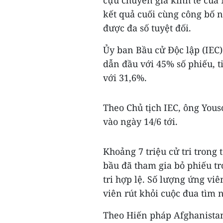
cựu chuyên gia kinh tế của
kết quả cuối cùng công bố 
được đa số tuyệt đối.
Ủy ban Bầu cử Độc lập (IEC)
dẫn đầu với 45% số phiếu, t
với 31,6%.
Theo Chủ tịch IEC, ông Yous
vào ngày 14/6 tới.
Khoảng 7 triệu cử tri trong 
bầu đã tham gia bỏ phiếu tr
tri hợp lệ. Số lượng ứng vi
viên rút khỏi cuộc đua tìm
Theo Hiến pháp Afghanistan