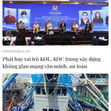
vietnamplus.vn
Phát huy vai trò KOL, KOC trong xây dựng
không gian mạng văn minh, an toàn
Ai Cập: Phiên xử ông Morsi được truyền
hình trực tiếp
28/01/2014 03:49