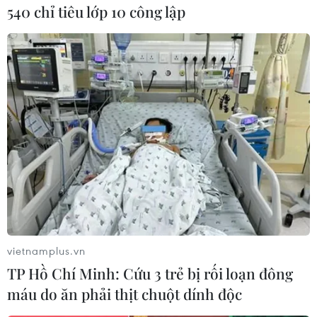
trưởng Nội vụ, Tướng Mohamed Said, khi ông
540 chỉ tiêu lớp 10 công lập
này vừa rời nhà riêng tại quận Haram, tỉnh Giza
nằm sát thủ đô Cairo. Ông Said đã qua đời tại
bệnh viện sau khi bị bắn vào đầu và ngực, trong
khi các sát thủ đã tẩu thoát sau vụ tấn công./.
(Vietnam+)
vietnamplus.vn
TP Hồ Chí Minh: Cứu 3 trẻ bị rối loạn đông
máu do ăn phải thịt chuột dính độc