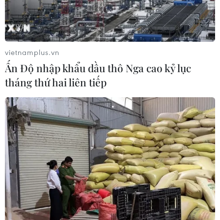
WTO: Cơ hội lớn để châu Phi tham
gia sâu hơn vào chuỗi giá trị toàn cầu
30/07/2026 15:53
vietnamplus.vn
Ấn Độ nhập khẩu dầu thô Nga cao kỷ lục
tháng thứ hai liên tiếp
Tổng thống Mỹ: Sự cố cháy tàu ở Ai
Cập có liên quan đến xung đột tại
Trung Đông
30/07/2026 07:38
Cháy lớn chưa rõ nguyên nhân tại
cảng Damietta của Ai Cập
30/07/2026 00:58