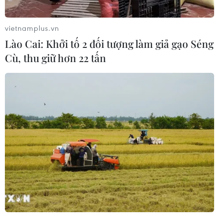
Việt Nam-Burundi thúc đẩy hợp tác
giữa hai Đảng và trên nhiều lĩnh vực
vietnamplus.vn
29/07/2026 11:02
Lào Cai: Khởi tố 2 đối tượng làm giả gạo Séng
Cù, thu giữ hơn 22 tấn
Phố Main ở Johannesburg: Từ "Wall
Street của Thành phố Vàng" đến đại
lộ di sản cộng đồng
29/07/2026 09:23
Cây chà là - Hình ảnh thân thuộc
trong đời sống người dân Ai Cập
29/07/2026 08:32