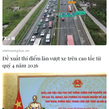
Dịch tả bùng phát nghiêm trọng tại
Nigeria, hàng trăm người tử vong
23/07/2026 07:23
vietnamplus.vn
Xem thêm
Đề xuất thí điểm làn vượt xe trên cao tốc từ
quý 4 năm 2026
CƠ QUAN CHỦ QUẢN: THÔNG TẤN XÃ VIỆT NAM
Tổng Biên tập: TRẦN TIẾN DUẨN
Phó Tổng Biên tập: NGUYỄN THỊ TÁM, KHÚC THANH