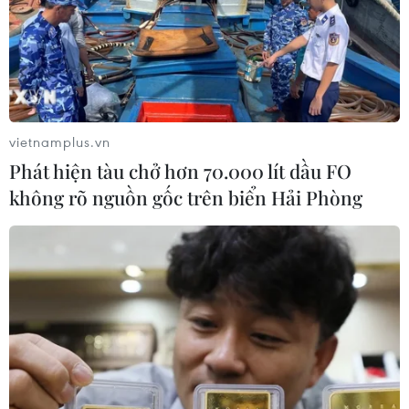
Người đứng đầu Tòa án hình sự Cairo cho biết phiên
xét xử cựu Tổng thống Mohamed Morsi sẽ được phát
sóng trực tiếp.
vietnamplus.vn
Phát hiện tàu chở hơn 70.000 lít dầu FO
không rõ nguồn gốc trên biển Hải Phòng