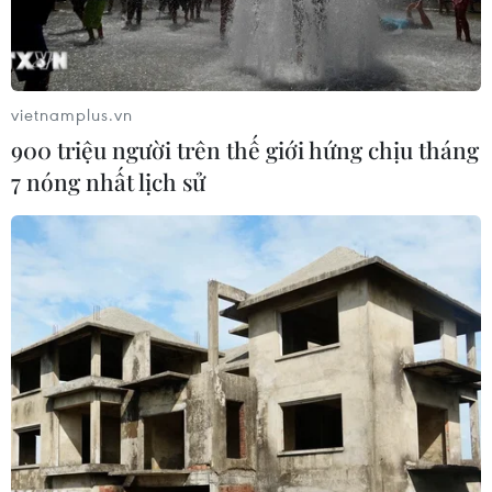
vietnamplus.vn
900 triệu người trên thế giới hứng chịu tháng
7 nóng nhất lịch sử
Một hình ảnh lấy lấy từ chương trình truyền hình nhà nước Ai
Cập, Tổng thống bị lật đổ Mohamed Morsi bị buộc tội trong một
phiên tòa tại một học viện cảnh sát ở ngoại ô Cairo vào ngày
28/1. (Ảnh: AFP)
Ngày 28/1, Tòa án Hình sự Cairo đã quyết định
hoãn phiên xét xử Tổng thống bị lật đổ
Mohamed Morsi tội tổ chức vượt ngục và sát hại
các sĩ quan cảnh sát tới ngày 22/2, như yêu cầu