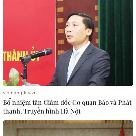
#Ai Cập
#Tổng thống bị lật đổ
#Mohamed Morsi
#Xét xử
#Vượt ngục
#Sát hại
#Luật sư
#Cảnh sát
#Lực lượng an ninh
Ai Cập
Theo dõi VietnamPlus
vietnamplus.vn
Bổ nhiệm tân Giám đốc Cơ quan Báo và Phát
thanh, Truyền hình Hà Nội
TIN LIÊN QUAN