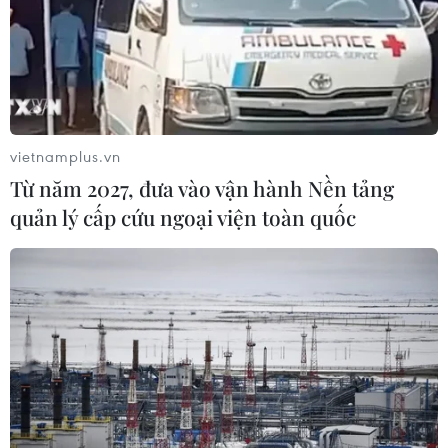
Động đất mạnh làm rung chuyển
nhiều khu vực tại Ai Cập
03/08/2026 03:11
vietnamplus.vn
Từ năm 2027, đưa vào vận hành Nền tảng
90 người thiệt mạng trong khủng
quản lý cấp cứu ngoại viện toàn quốc
hoảng di cư tại Ceuta
02/08/2026 23:08
Giao tranh tại Sudan leo thang, hàng
chục dân thường thương vong
31/07/2026 11:24