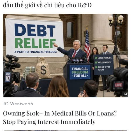
đầu thế giới về chi tiêu cho R&D
Theo dõi VietnamPlus
TIN CÙNG CHUYÊN MỤC
Australia điều tra vụ hai máy bay suýt
va chạm tại sân bay Sydney
09/08/2026 07:04
JG Wentworth
Owning $10k+ In Medical Bills Or Loans?
Stop Paying Interest Immediately
Chiến dịch siết nhập cư của Mỹ tăng