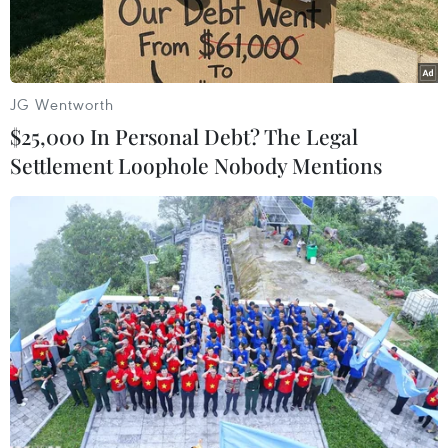
công nhằm vàolực lượng bảo vệ nhà máy xuất
khẩu khí tự nhiên hóa lỏng (LNG) duy nhất của
nướcnày.
JG Wentworth
Theo quan chức trên, các tay súng đã thâm
$25,000 In Personal Debt? The Legal
nhập trạm kiểm soát của nhà máy Balhaftại tỉnh
Settlement Loophole Nobody Mentions
miền Nam Shabwa, giết chết một nhân viên bảo
vệ và sau đó lẻn vào một nơi các binh sỹ đang
ngủ và sát hại họ. Sau đó, bọn chúng dùng xe
tẩu thoát.
Hồi tuần trước, phát ngôn viên Chính phủ
Yemen cho biết cơ sở khí đốt Balhaf trịgiá 4,5 tỷ
USD, do tập đoàn LNG của Yemen và Total của
Pháp đồng quản lý, là một trong hai cơ sở năng
lượng nhằmtrong âm mưu tấn công của các