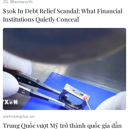
JG Wentworth
(TTXVN)
$30k In Debt Relief Scandal: What Financial
Institutions Quietly Conceal
#Yemen
#Al-Qaeda
#Binh sỹ
#Phiến quân
vietnamplus.vn
#Tấn công
Yemen
Trung Quốc vượt Mỹ trở thành quốc gia dẫn