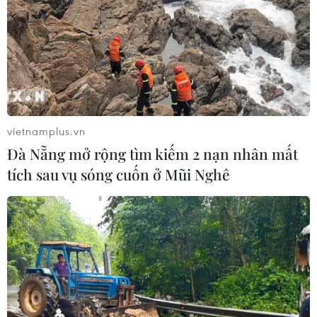
vietnamplus.vn
Đà Nẵng mở rộng tìm kiếm 2 nạn nhân mất
tích sau vụ sóng cuốn ở Mũi Nghê