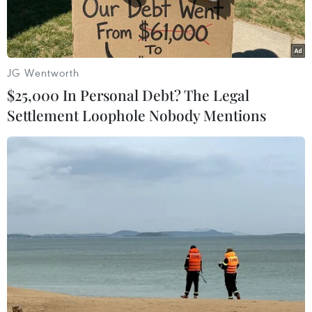
JG Wentworth
$25,000 In Personal Debt? The Legal
Settlement Loophole Nobody Mentions
Em nhỏ Palestine nhận thức ăn cứu trợ tại thành phố Gaza,
ngày 24/7/2025. (Ảnh: THX/TTXVN)
Lãnh đạo Anh, Pháp và Đức ngày 25/7 ra tuyên
bố chung yêu cầu chấm dứt ngay “thảm họa
nhân đạo” tại Dải Gaza, trong bối cảnh vùng