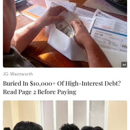
JG Wentworth
Buried In $10,000+ Of High-Interest Debt?
Read Page 2 Before Paying
#Gaza
#thảm họa nhân đạo
#nạn đói
#Palestine
#Israel
#viện trợ
Israel
Palestine