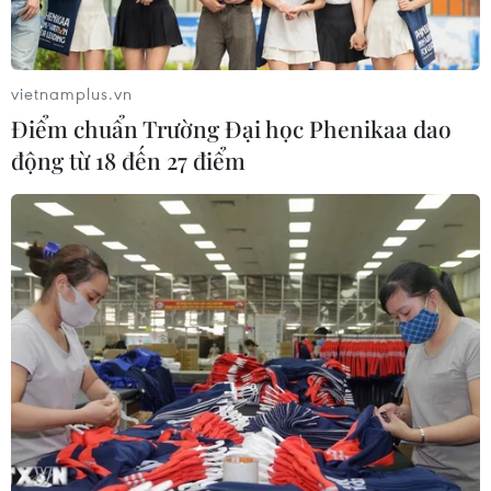
vietnamplus.vn
Điểm chuẩn Trường Đại học Phenikaa dao
động từ 18 đến 27 điểm
EU dọa hành động nếu Israel không cải
thiện viện trợ cho Gaza
24/07/2025 13:58
EU tuyên bố đang cân nhắc mọi lựa chọn nếu Israel
không tuân thủ cam kết cải thiện viện trợ cho Gaza,
trong bối cảnh tình hình nhân đạo tại vùng lãnh thổ này
vẫn hết sức nghiêm trọng.