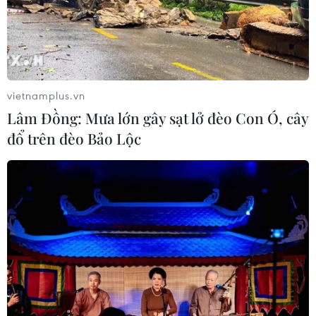
vietnamplus.vn
Lâm Đồng: Mưa lớn gây sạt lở đèo Con Ó, cây
đổ trên đèo Bảo Lộc
TIN CÙNG CHUYÊN MỤC
Iran ra điều kiện yêu cầu Mỹ rút
quân, bồi thường để mở lại eo biển
Hormuz
09/08/2026 07:08