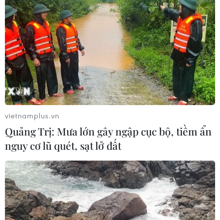
vietnamplus.vn
Quảng Trị: Mưa lớn gây ngập cục bộ, tiềm ẩn
nguy cơ lũ quét, sạt lở đất