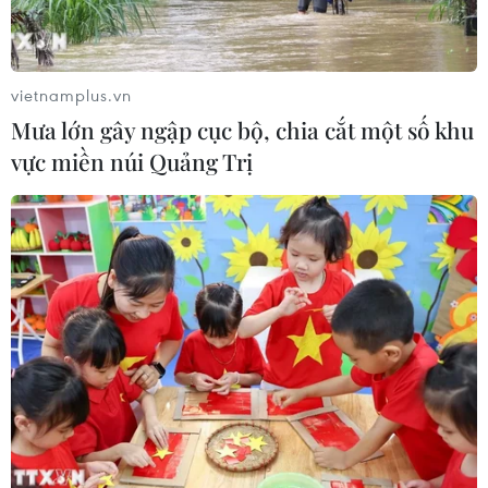
Iran tuyên bố chưa đạt đủ điều kiện
để mở lại eo biển Hormuz
vietnamplus.vn
03/08/2026 15:59
Mưa lớn gây ngập cục bộ, chia cắt một số khu
vực miền núi Quảng Trị
Làn sóng người Israel di cư ra nước
ngoài vẫn ở mức kỷ lục
03/08/2026 11:32
Tín hiệu tích cực đối với tiến trình
phục hồi kinh tế của Syria
03/08/2026 07:22