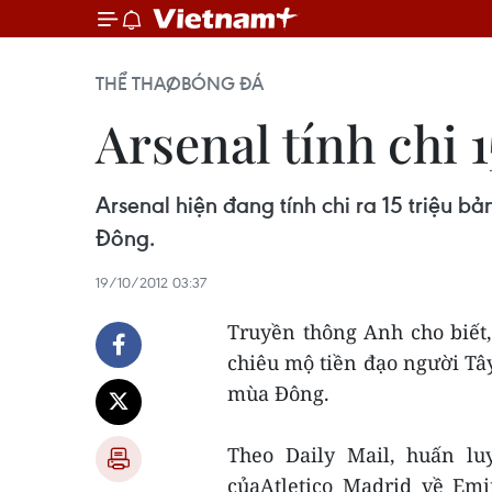
THỂ THAO
BÓNG ĐÁ
Arsenal tính chi 
Arsenal hiện đang tính chi ra 15 triệu
Đông.
19/10/2012 03:37
Truyền thông Anh cho biết,
chiêu mộ tiền đạo người T
mùa Đông.
Theo Daily Mail, huấn l
củaAtletico Madrid về Em