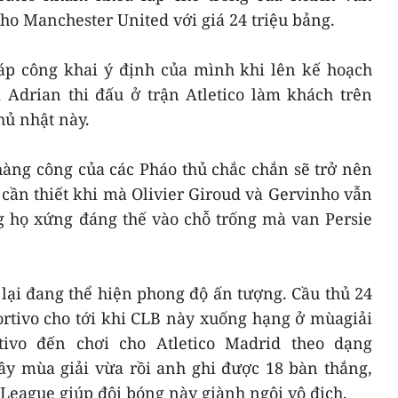
ho Manchester United với giá 24 triệu bảng.
háp công khai ý định của mình khi lên kế hoạch
 Adrian thi đấu ở trận Atletico làm khách trên
hủ nhật này.
àng công của các Pháo thủ chắc chắn sẽ trở nên
 cần thiết khi mà Olivier Giroud và Gervinho vẫn
g họ xứng đáng thế vào chỗ trống mà van Persie
lại đang thể hiện phong độ ấn tượng. Cầu thủ 24
ortivo cho tới khi CLB này xuống hạng ở mùagiải
tivo đến chơi cho Atletico Madrid theo dạng
ây mùa giải vừa rồi anh ghi được 18 bàn thắng,
League giúp đội bóng này giành ngôi vô địch.