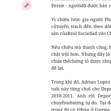
Persie - ngườiđã được bán c
Vị chiến lược gia người P
cửtuyển trạch đến theo dõi
sân củaReal Sociedad vào C
Nếu chiêu mộ thành công, h
chật trội hơn. Nhưng đây là
chưa thểchứng tỏ được rằn
để lại.
Trong khi đó, Adrian Lopez 
tuổi này từng chơi cho Dep
2010-2011. Anh rời Depor
chuyểnnhượng tự do. Tại đ
trong đó có 10bàn ở Europa 