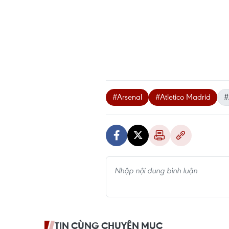
#Arsenal
#Atletico Madrid
#
TIN CÙNG CHUYÊN MỤC