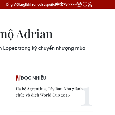
Tiếng Việt
English
Français
Español
中文
Русский
 mộ Adrian
ian Lopez trong kỳ chuyển nhượng mùa
ĐỌC NHIỀU
Hạ bệ Argentina, Tây Ban Nha giành
chức vô địch World Cup 2026