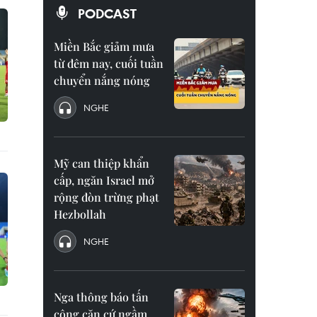
PODCAST
Miền Bắc giảm mưa
từ đêm nay, cuối tuần
chuyển nắng nóng
NGHE
Mỹ can thiệp khẩn
cấp, ngăn Israel mở
rộng đòn trừng phạt
Hezbollah
NGHE
Nga thông báo tấn
công căn cứ ngầm