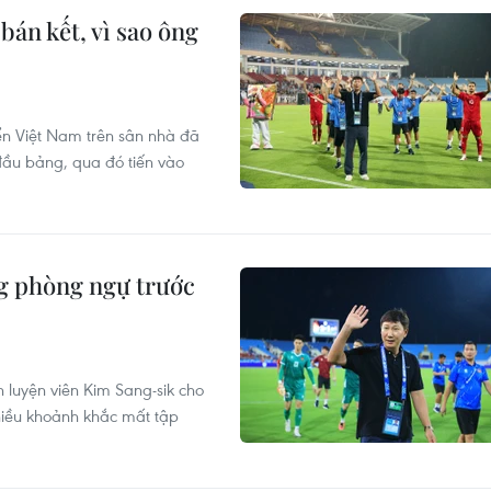
bán kết, vì sao ông
ển Việt Nam trên sân nhà đã
đầu bảng, qua đó tiến vào
ng phòng ngự trước
 luyện viên Kim Sang-sik cho
hiều khoảnh khắc mất tập