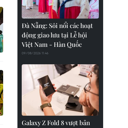
Đà Nẵng: Sôi nổi các hoạt
động giao lưu tại Lễ hội
Việt Nam - Hàn Quốc
09/08/2026 11:46
Galaxy Z Fold 8 vượt bản