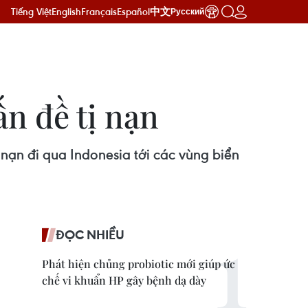
Tiếng Việt
English
Français
Español
中文
Русский
ấn đề tị nạn
nạn đi qua Indonesia tới các vùng biển
ĐỌC NHIỀU
Phát hiện chủng probiotic mới giúp ức
chế vi khuẩn HP gây bệnh dạ dày