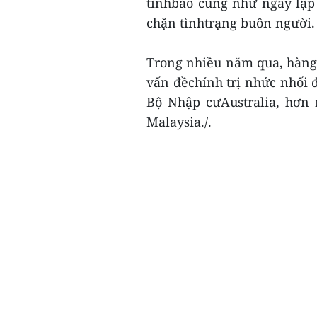
tìnhbáo cũng như ngay lập
chặn tìnhtrạng buôn người.
Trong nhiều năm qua, hàng 
vấn đềchính trị nhức nhối 
Bộ Nhập cưAustralia, hơn 
Malaysia./.