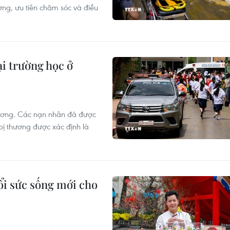
ờng, ưu tiên chăm sóc và điều
ại trường học ở
hương. Các nạn nhân đã được
 bị thương được xác định là
i sức sống mới cho