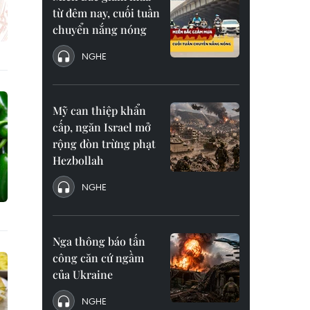
từ đêm nay, cuối tuần
chuyển nắng nóng
NGHE
Mỹ can thiệp khẩn
cấp, ngăn Israel mở
rộng đòn trừng phạt
Hezbollah
NGHE
Nga thông báo tấn
công căn cứ ngầm
của Ukraine
NGHE