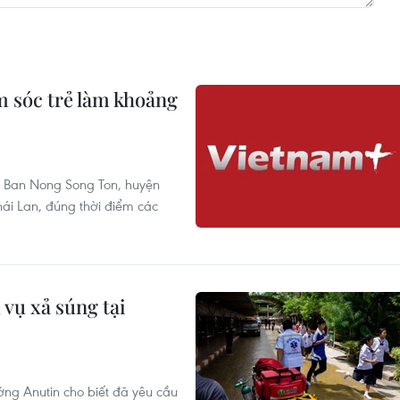
m sóc trẻ làm khoảng
em Ban Nong Song Ton, huyện
ái Lan, đúng thời điểm các
 vụ xả súng tại
ớng Anutin cho biết đã yêu cầu