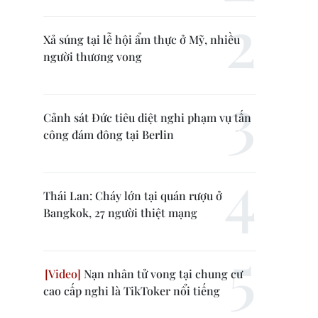
Xả súng tại lễ hội ẩm thực ở Mỹ, nhiều
người thương vong
Cảnh sát Đức tiêu diệt nghi phạm vụ tấn
công đám đông tại Berlin
Thái Lan: Cháy lớn tại quán rượu ở
Bangkok, 27 người thiệt mạng
Nạn nhân tử vong tại chung cư
cao cấp nghi là TikToker nổi tiếng