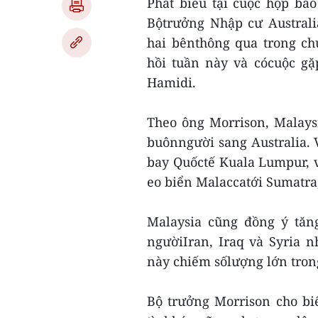
Phát biểu tại cuộc họp báo
Bộtrưởng Nhập cư Australi
hai bênthông qua trong c
hồi tuần này và cócuộc g
Hamidi.
Theo ông Morrison, Malays
buônngười sang Australia. V
bay Quốctế Kuala Lumpur, v
eo biển Malaccatới Sumatra,
Malaysia cũng đồng ý tăng
ngườiIran, Iraq và Syria 
này chiếm sốlượng lớn trong 
Bộ trưởng Morrison cho biế