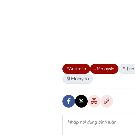
#Australia
#Malaysia
#Tị nạ
Malaysia