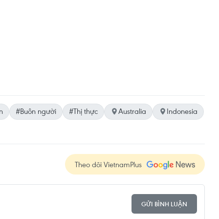
n
#Buôn người
#Thị thực
Australia
Indonesia
Theo dõi VietnamPlus
GỬI BÌNH LUẬN