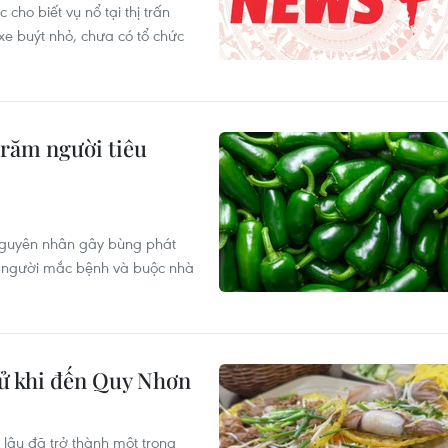
cho biết vụ nổ tại thị trấn
e buýt nhỏ, chưa có tổ chức
trăm người tiêu
 nguyên nhân gây bùng phát
45 người mắc bệnh và buộc nhà
ử khi đến Quy Nhơn
lâu đã trở thành một trong