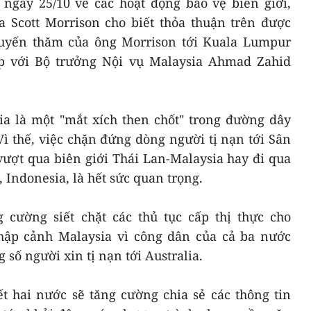
 ngày 25/10 về các hoạt động bảo vệ biên giới,
a Scott Morrison cho biết thỏa thuận trên được
huyến thăm của ông Morrison tới Kuala Lumpur
ặp với Bộ trưởng Nội vụ Malaysia Ahmad Zahid
ia là một "mắt xích then chốt" trong đường dây
ì thế, việc chặn đứng dòng người tị nạn tới Sân
ượt qua biên giới Thái Lan-Malaysia hay đi qua
 Indonesia, là hết sức quan trọng.
 cường siết chặt các thủ tục cấp thị thực cho
nhập cảnh Malaysia vì công dân của cả ba nước
số người xin tị nạn tới Australia.
t hai nước sẽ tăng cường chia sẻ các thông tin