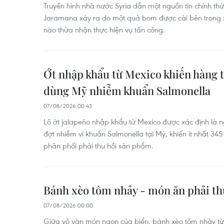
Truyền hình nhà nước Syria dẫn một nguồn tin chính thức 
Jaramana xảy ra do một quả bom được cài bên trong x
nào thừa nhận thực hiện vụ tấn công.
Ớt nhập khẩu từ Mexico khiến hàng 
dùng Mỹ nhiễm khuẩn Salmonella
07/08/2026 00:43
Lô ớt jalapeño nhập khẩu từ Mexico được xác định là
đợt nhiễm vi khuẩn Salmonella tại Mỹ, khiến ít nhất 3
phân phối phải thu hồi sản phẩm.
Bánh xèo tôm nhảy - món ăn phải th
07/08/2026 00:00
Giữa vô vàn món ngon của biển, bánh xèo tôm nhảy từ 