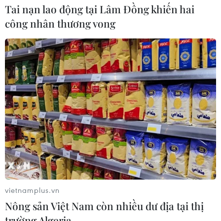
Tai nạn lao động tại Lâm Đồng khiến hai
công nhân thương vong
Dắt chó đi dạo không đúng quy
định, bị phạt đến 2 triệu đồng?
08/08/2026 04:16
Thổ Nhĩ Kỳ tăng cường truy quét IS,
bắt giữ hơn 100 nghi phạm
07/08/2026 14:55
Tây Ban Nha triệt phá đường dây
buôn người xuyên Địa Trung Hải
vietnamplus.vn
07/08/2026 12:13
Nông sản Việt Nam còn nhiều dư địa tại thị
trường Algeria