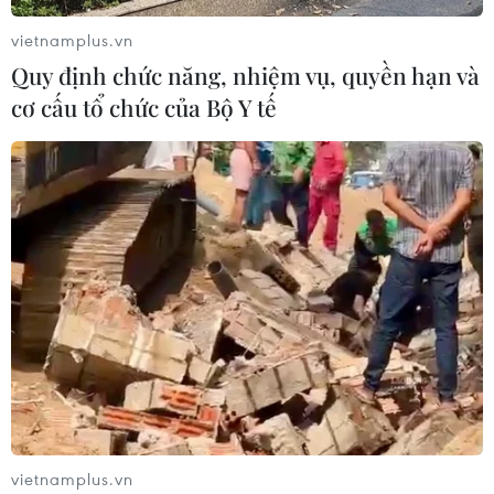
vietnamplus.vn
Quy định chức năng, nhiệm vụ, quyền hạn và
Trung Quốc nâng mức ứng phó khẩn
cơ cấu tổ chức của Bộ Y tế
cấp với bão Dolphin
08/08/2026 07:10
Đà Nẵng: Sóng cuốn 4 người tại Mũi
Nghê, 3 người mất tích
08/08/2026 06:02
Vượt lên di chứng chất độc da cam,
chàng trai Đồng Tháp tự tin làm chủ
cuộc đời
vietnamplus.vn
08/08/2026 06:00