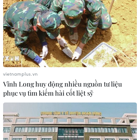
chăm sóc trẻ làm khoảng nạn nhân
bị thương
07/08/2026 08:13
Thủ tướng Thái Lan chỉ đạo khẩn sau
vụ xả súng tại trường học
07/08/2026 06:37
vietnamplus.vn
Vĩnh Long huy động nhiều nguồn tư liệu
Thái Lan: Xả súng gây thương vong
phục vụ tìm kiếm hài cốt liệt sỹ
tại trường học ở Nonthaburi
07/08/2026 05:12
Nghệ nhân Đặng Văn Hậu