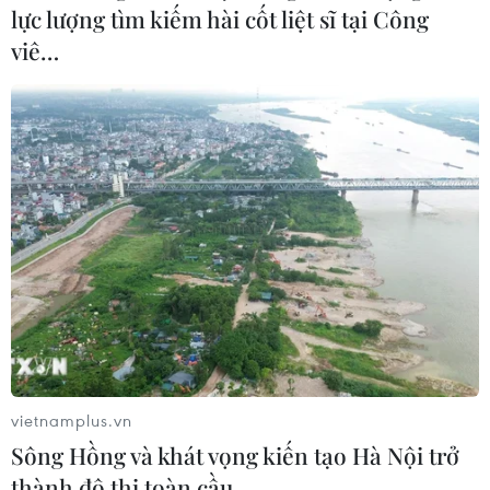
Nước Anh đối mặt với tình trạng thiếu lao
lực lượng tìm kiếm hài cốt liệt sĩ tại Công
động thời kỳ hậu Brexit
viê…
18/01/2023 01:44
Với việc nguồn cung lao động tại Anh đang bị thiếu hụt,
các tập đoàn kinh doanh cho rằng chính phủ Anh cần
làm nhiều hơn nữa để khuyến khích người dân trở lại
làm việc.
vietnamplus.vn
Sông Hồng và khát vọng kiến tạo Hà Nội trở
thành đô thị toàn cầu