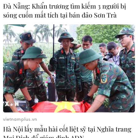
Đà Nẵng: Khẩn trương tìm kiếm 3 người bị
sóng cuốn mất tích tại bán đảo Sơn Trà
CƠ QUAN CHỦ QUẢN: THÔNG TẤN XÃ VIỆT NAM
Tổng Biên tập: TRẦN TIẾN DUẨN
Phó Tổng Biên tập: NGUYỄN THỊ TÁM, KHÚC THANH
THỦY
Sở hữu trí tuệ
Quy định sử dụng
RSS
Hỗ trợ
Ngôn ngữ
TTXVN
Dịch vụ tin
Quảng cáo
Liên hệ
vietnamplus.vn
Hà Nội lấy mẫu hài cốt liệt sỹ tại Nghĩa trang
Mai Dịch để giám định ADN