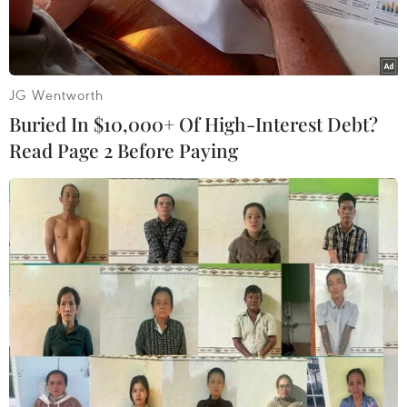
JG Wentworth
Buried In $10,000+ Of High-Interest Debt?
Read Page 2 Before Paying
Công nhân lau kính tại tòa nhà cao tầng ở Sydney (Australia).
(Ảnh minh họa: AFP/TTXVN)
Ngày 27/4, chính phủ Australia đề xuất xem xét
lại toàn bộ hệ thống nhập cư của nước này để
tăng tốc tiếp nhận người lao động có tay nghề