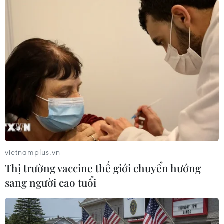
#Australia
#nhập cư
#người lao động
vietnamplus.vn
#thiếu hụt lao động
#cư trú
#sinh viên quốc tế
Thị trường vaccine thế giới chuyển hướng
Australia
sang người cao tuổi