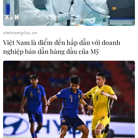
vietnamplus.vn
Việt Nam là điểm đến hấp dẫn với doanh
nghiệp bán dẫn hàng đầu của Mỹ
Phần Lan muốn thu hút người lao động
nhập cư từ Việt Nam
01/12/2022 13:49
Quan chức Phần Lan cho biết nước này sẽ cử "các cố
vấn tài năng" tới Brazil, Ấn Độ, Việt Nam và Thổ Nhĩ Kỳ
nhằm tạo lập các mối quan hệ đối tác, từ đó thu hút
người nhập cư trên nhiều lĩnh vực.