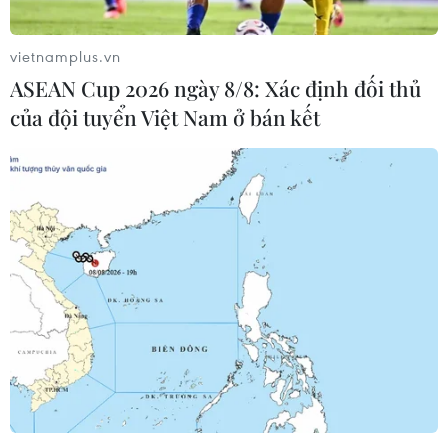
vietnamplus.vn
ASEAN Cup 2026 ngày 8/8: Xác định đối thủ
của đội tuyển Việt Nam ở bán kết
New Zealand nới lỏng quy định nhập cư để
thu hút lao động nước ngoài
13/12/2022 02:25