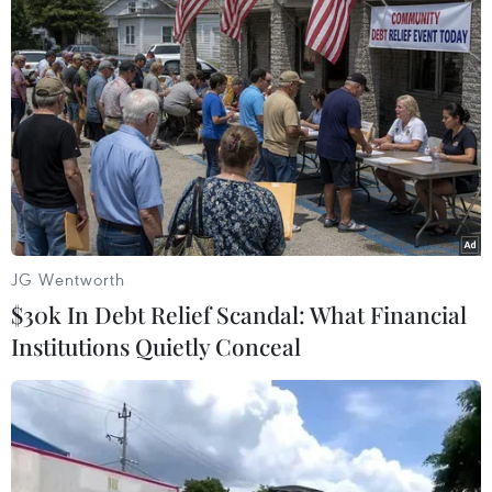
Theo dõi VietnamPlus
TIN LIÊN QUAN
JG Wentworth
$30k In Debt Relief Scandal: What Financial
Institutions Quietly Conceal