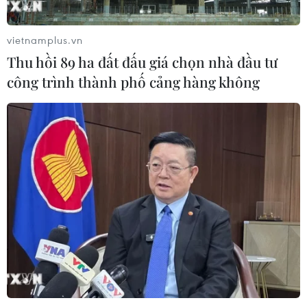
Xem thêm
vietnamplus.vn
Thu hồi 89 ha đất đấu giá chọn nhà đầu tư
công trình thành phố cảng hàng không
CƠ QUAN CHỦ QUẢN: THÔNG TẤN XÃ VIỆT NAM
Tổng Biên tập: TRẦN TIẾN DUẨN
Phó Tổng Biên tập: NGUYỄN THỊ TÁM, KHÚC THANH
THỦY
Sở hữu trí tuệ
Quy định sử dụng
RSS
Hỗ trợ
Ngôn ngữ
TTXVN
Dịch vụ tin
Quảng cáo