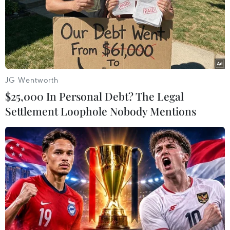
thương mại Anh-Mỹ
14/12/2016 11:13
Gần 40% doanh nghiệp Mỹ đang xem xét chuyển văn
phòng của họ tại Anh sang EU và 2/3 số doanh nghiệp
Mỹ cho rằng Brexit tác động tới lựa chọn đầu tư của họ.
JG Wentworth
$25,000 In Personal Debt? The Legal
Settlement Loophole Nobody Mentions