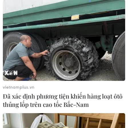
#Du lịch
#Thủ tướng Anh
#Theresa May
#Liên minh châu Âu
#EU
#Brexit
#David Davis
Anh
Theo dõi VietnamPlus
vietnamplus.vn
Đã xác định phương tiện khiến hàng loạt ôtô
thủng lốp trên cao tốc Bắc-Nam
TIN LIÊN QUAN