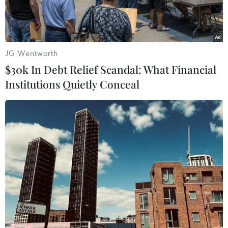
JG Wentworth
$30k In Debt Relief Scandal: What Financial
Institutions Quietly Conceal
Thủ tướng Anh Theresa May. (Nguồn: AP/TTXVN)
Theo nhận định hôm 15/12 của tờ Thời báo Tài
chính, Thủ tướng Anh Theresa May đang tìm
cách "lấy lòng" các đối tác trong Liên minh châu
Âu (EU) bằng những cam kết về việc ngăn chặn