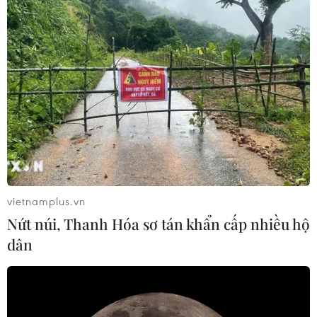
vietnamplus.vn
Nứt núi, Thanh Hóa sơ tán khẩn cấp nhiều hộ
dân