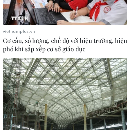
Bí mật sau những chung cư không
niên hạn ở Pháp
04/08/2026 01:03
vietnamplus.vn
Cơ cấu, số lượng, chế độ với hiệu trưởng, hiệu
Ukraine tiếp tục dội UAV vào
phó khi sắp xếp cơ sở giáo dục
kho hàng của nền tảng bán lẻ lớn tại
Nga
03/08/2026 15:02
Lãnh đạo EU kêu gọi 'hành động
thống nhất' về biên giới
03/08/2026 14:35