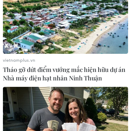
châu Âu (EU), hay gọi là Brexit, diễn ra một cách êm
thấm.
vietnamplus.vn
Tháo gỡ dứt điểm vướng mắc hiện hữu dự án
Nhà máy điện hạt nhân Ninh Thuận
Brexit có thể gây phương hại cho quan hệ