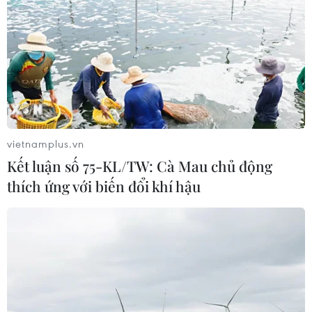
Sri Lanka triển khai quân đội sau làn
sóng vượt ngục bất thành
07/08/2026 10:35
Thụy Sĩ khó đạt mục tiêu giảm phát
thải khí nhà kính vào năm 2030
vietnamplus.vn
07/08/2026 09:42
Kết luận số 75-KL/TW: Cà Mau chủ động
thích ứng với biến đổi khí hậu
Bão Dolphin càn quét các đảo miền
Nam Nhật Bản, sân bay Okinawa
phải đóng cửa
07/08/2026 09:10