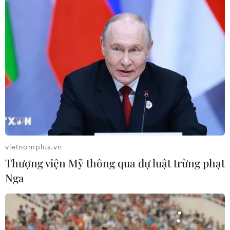
Pháp mở các điểm tắm sông
phục vụ người dân trong mùa Hè
nắng nóng
06/08/2026 03:02
Bất chấp nắng nóng kỷ lục, du khách
châu Á vẫn đổ sang châu Âu
05/08/2026 23:27
vietnamplus.vn
Thượng viện Mỹ thông qua dự luật trừng phạt
Xem thêm
Nga