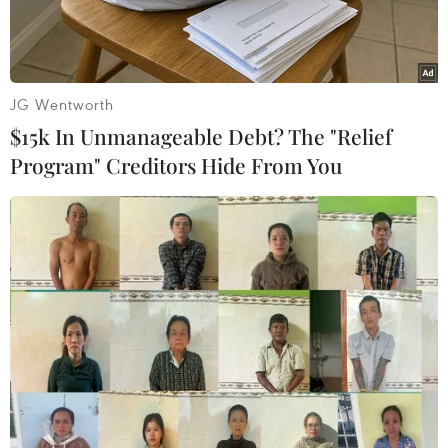
JG Wentworth
$15k In Unmanageable Debt? The "Relief
Program" Creditors Hide From You
Hình ảnh cô gái bị đánh ghen. (Nguồn: Telegraph)
Nhiều trang mạng trên thế giới hai ngày qua đã
đăng tải loạt ảnh một phụ nữ Trung Quốc bị xé
quần áo và đánh đập thậm tệ trên đường phố
lúc ban ngày trước sự chứng kiến của nhiều
người qua đường.
Theo tờ Telegraph của Australia, đây là vụ việc