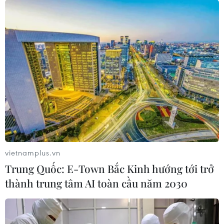
TIN CÙNG CHUYÊN MỤC
Dắt chó đi dạo không đúng quy
định, bị phạt đến 2 triệu đồng?
08/08/2026 04:16
Thổ Nhĩ Kỳ tăng cường truy quét IS,
bắt giữ hơn 100 nghi phạm
07/08/2026 14:55
vietnamplus.vn
Trung Quốc: E-Town Bắc Kinh hướng tới trở
Tây Ban Nha triệt phá đường dây
thành trung tâm AI toàn cầu năm 2030
buôn người xuyên Địa Trung Hải
07/08/2026 12:13