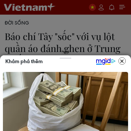
ĐỜI SỐNG
Báo chí Tây "sốc" với vụ lột
quần áo đánh ghen ở Trung
Quốc
Khám phá thêm
Lê Hiên
15/10/2014 10:39
Một phụ nữ Trung Quốc đã bị xé quần áo và đánh
đập thậm tệ trên đường phố ban ngày trước sự
chứng kiến của nhiều người qua đường.