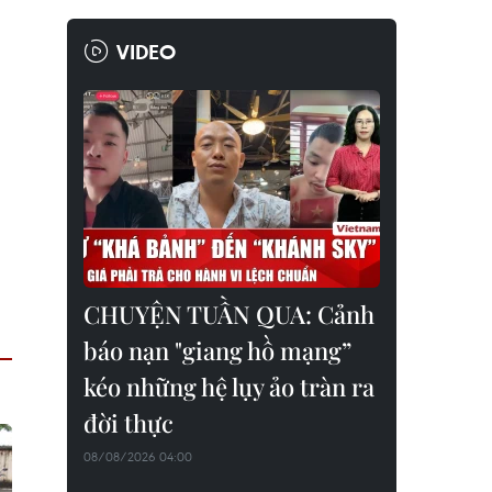
VIDEO
CHUYỆN TUẦN QUA: Cảnh
báo nạn "giang hồ mạng”
kéo những hệ lụy ảo tràn ra
đời thực
08/08/2026 04:00