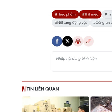
#Thực phẩm
#Thịt mèo
#Thị
#Nội tạng động vật
#Công an t
TIN LIÊN QUAN