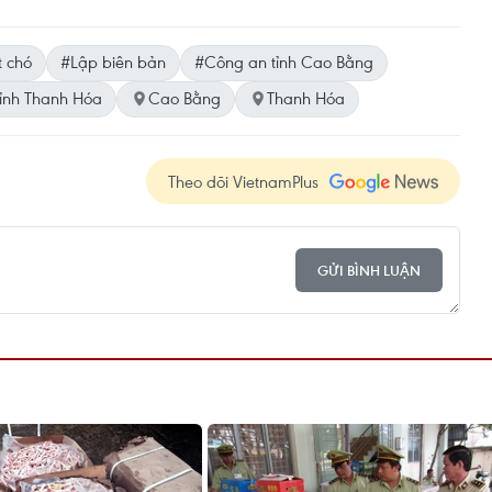
t chó
#Lập biên bản
#Công an tỉnh Cao Bằng
ỉnh Thanh Hóa
Cao Bằng
Thanh Hóa
Theo dõi VietnamPlus
GỬI BÌNH LUẬN