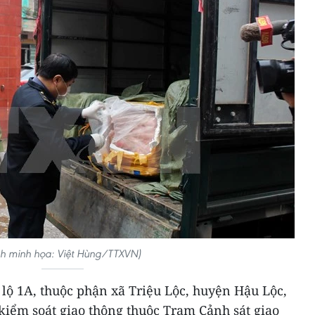
h minh họa: Việt Hùng/TTXVN)
lộ 1A, thuộc phận xã Triệu Lộc, huyện Hậu Lộc,
 kiểm soát giao thông thuộc Trạm Cảnh sát giao