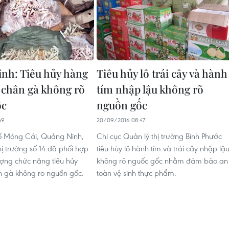
nh: Tiêu hủy hàng
Tiêu hủy lô trái cây và hành
 chân gà không rõ
tím nhập lậu không rõ
ốc
nguồn gốc
49
20/09/2016 08:47
ố Móng Cái, Quảng Ninh,
Chi cục Quản lý thị trường Bình Phước
hị trường số 14 đã phối hợp
tiêu hủy lô hành tím và trái cây nhập lậ
ượng chức năng tiêu hủy
không rõ nguốc gốc nhằm đảm bảo an
 gà không rõ nguồn gốc.
toàn vệ sinh thực phẩm.