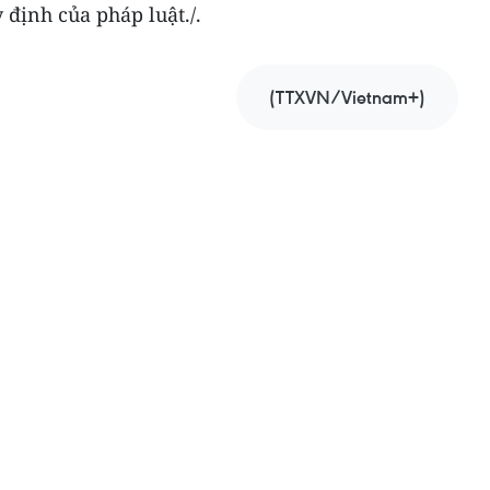
y định của pháp luật./.
(TTXVN/Vietnam+)