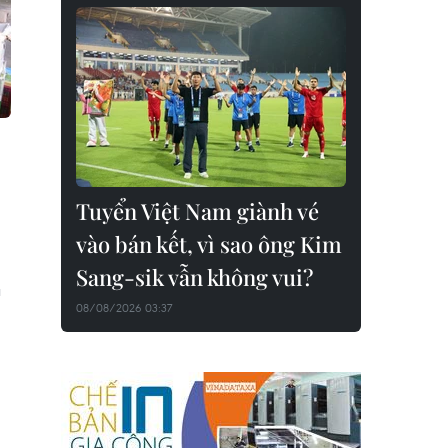
Tuyển Việt Nam giành vé
vào bán kết, vì sao ông Kim
Sang-sik vẫn không vui?
u
08/08/2026 03:37