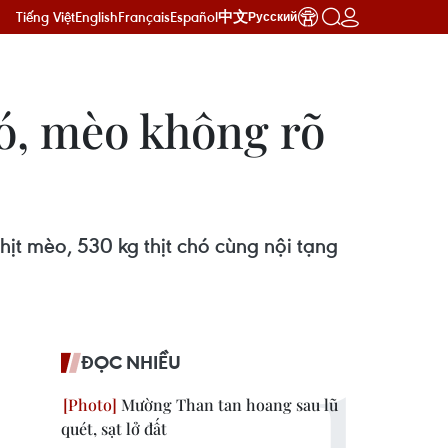
Tiếng Việt
English
Français
Español
中文
Русский
hó, mèo không rõ
ịt mèo, 530 kg thịt chó cùng nội tạng
ĐỌC NHIỀU
Mường Than tan hoang sau lũ
quét, sạt lở đất