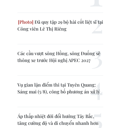
Đã quy tập 29 bộ hài cốt liệt sĩ tại
Công viên Lê Thị Riêng
Các cầu vượt sông Hồng, sông Đuống sẽ
thông xe trước Hội nghị APEC 2027
Vụ gian lận điểm thi tại Tuyên Quang:
Sáng mai (5/8), công bố phương án xử lý
Áp thấp nhiệt đới đổi hướng Tây Bắc,
tăng cường độ và di chuyển nhanh hơn